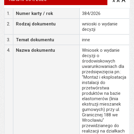
A
po
A
domyś
A
zmniejsz
tekst na
wielk
te
stronie
Szczegóły
tekstu
1.
Numer karty / rok
384/2026
s
stron
2.
Rodzaj dokumentu
wnioski o wydanie
decyzji
3.
Temat dokumentu
inne
4.
Nazwa dokumentu
Wniosek o wydanie
decyzji o
środowiskowych
uwarunkowaniach dla
przedsięwzięcia pn.:
"Montaż i eksploatacja
instalacji do
przetwórstwa
produktów na bazie
elastomerów (linia
ekstruzji mieszanek
gumowych) przy ul.
Granicznej 188 we
Wrocławiu"
przewidzianego do
realizacji na działkach