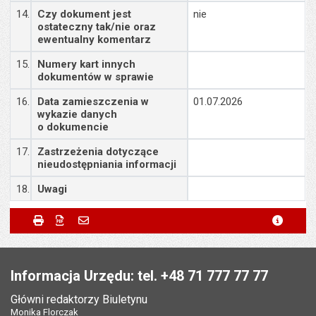
14.
Czy dokument jest
nie
ostateczny tak/nie oraz
ewentualny komentarz
15.
Numery kart innych
dokumentów w sprawie
16.
Data zamieszczenia w
01.07.2026
wykazie danych
o dokumencie
17.
Zastrzeżenia dotyczące
nieudostępniania informacji
18.
Uwagi
Metryczka
Powiadom znajomego
Odpowiedzialny za treść:
Małgorzata Demianowicz
Drukuj
Zapisz do PDF
Powiadom znajomego
metryc
Powiadom znajomego
Pole wymagane
Twoje imię i nazwisko
*
Data wytworzenia:
01.07.2026
Stopka
Opublikował w BIP:
Lilianna Głąb
Pole wymagane
Twój adres e-mail
*
Informacja Urzędu: tel. +48 71 777 77 77
Data opublikowania:
01.07.2026 15:31
Główni redaktorzy Biuletynu
Pole wymagane
Tytuł e-maila
*
Monika Florczak
Liczba wyświetleń:
538