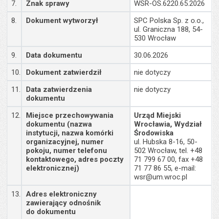
7.
Znak sprawy
WSR-OS.6220.65.2026
8.
Dokument wytworzył
SPC Polska Sp. z o.o.,
ul. Graniczna 188, 54-
530 Wrocław
9.
Data dokumentu
30.06.2026
10.
Dokument zatwierdził
nie dotyczy
11.
Data zatwierdzenia
nie dotyczy
dokumentu
12.
Miejsce przechowywania
Urząd Miejski
dokumentu (nazwa
Wrocławia, Wydział
instytucji, nazwa komórki
Środowiska
organizacyjnej, numer
ul. Hubska 8-16, 50-
pokoju, numer telefonu
502 Wrocław, tel. +48
kontaktowego, adres poczty
71 799 67 00, fax +48
elektronicznej)
71 77 86 55, e-mail:
wsr@um.wroc.pl
13.
Adres elektroniczny
zawierający odnośnik
do dokumentu