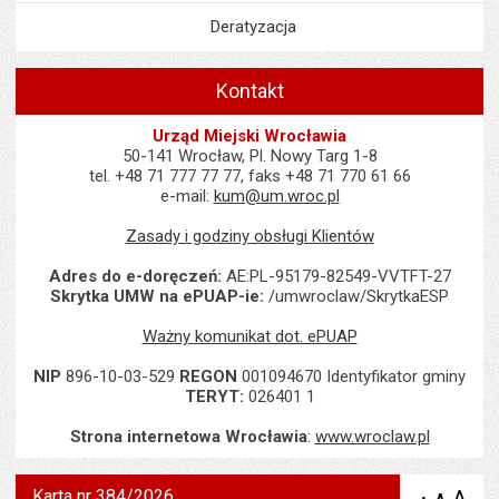
Deratyzacja
Kontakt
Urząd Miejski Wrocławia
50-141 Wrocław, Pl. Nowy Targ 1-8
tel. +48 71 777 77 77, faks +48 71 770 61 66
e-mail:
kum@um.wroc.pl
Zasady i godziny obsługi Klientów
Adres do e-doręczeń:
AE:PL-95179-82549-VVTFT-27
Skrytka UMW na ePUAP-ie:
/umwroclaw/SkrytkaESP
Ważny komunikat dot. ePUAP
NIP
896-10-03-529
REGON
001094670 Identyfikator gminy
TERYT:
026401 1
Strona internetowa Wrocławia
:
www.wroclaw.pl
Karta nr 384/2026