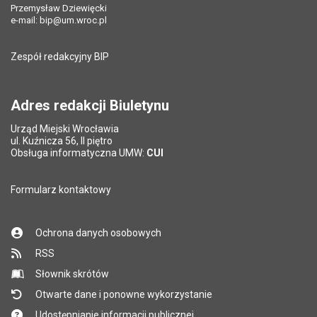
Przemysław Dziewięcki
e-mail:
bip@um.wroc.pl
Pole wymagane
Adres e-mail znajomego
*
Zespół redakcyjny BIP
Pytanie antyspamowe
Podaj słownie
Pole wymagane
wynik działania: 5 plus 7
*
Adres redakcji Biuletynu
Urząd Miejski Wrocławia
*
ul. Kuźnicza 56, II piętro
Pole wymagane
Obsługa informatyczna UMW:
CUI
Formularz kontaktowy
Ochrona danych osobowych
RSS
Słownik skrótów
Otwarte dane i ponowne wykorzystanie
Udostępnianie informacji publicznej