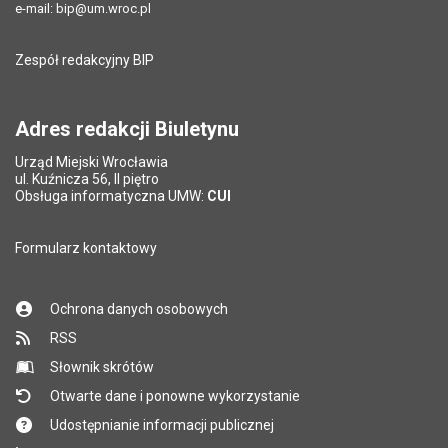
e-mail:
bip@um.wroc.pl
Pole wymagane
Adres e-mail znajomego
*
Zespół redakcyjny BIP
Pytanie antyspamowe
Podaj słownie
Pole wymagane
wynik działania: 5 plus 7
*
Adres redakcji Biuletynu
Urząd Miejski Wrocławia
*
ul. Kuźnicza 56, II piętro
Pole wymagane
Obsługa informatyczna UMW:
CUI
Formularz kontaktowy
Ochrona danych osobowych
RSS
Słownik skrótów
Otwarte dane i ponowne wykorzystanie
Udostępnianie informacji publicznej