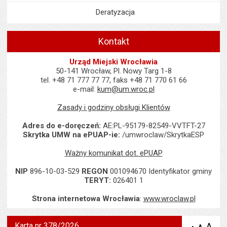
Deratyzacja
Kontakt
Urząd Miejski Wrocławia
50-141 Wrocław, Pl. Nowy Targ 1-8
tel. +48 71 777 77 77, faks +48 71 770 61 66
e-mail:
kum@um.wroc.pl
Zasady i godziny obsługi Klientów
Adres do e-doręczeń:
AE:PL-95179-82549-VVTFT-27
Skrytka UMW na ePUAP-ie:
/umwroclaw/SkrytkaESP
Ważny komunikat dot. ePUAP
NIP
896-10-03-529
REGON
001094670 Identyfikator gminy
TERYT:
026401 1
Strona internetowa Wrocławia
:
www.wroclaw.pl
Karta nr 378/2026