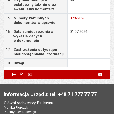
ostateczny tak/nie oraz
ewentualny komentarz
15.
Numery kart innych
379/2026
dokumentów w sprawie
16.
Data zamieszczenia w
01.07.2026
wykazie danych
o dokumencie
17.
Zastrzeżenia dotyczące
nieudostępniania informacji
18.
Uwagi
Metryczka
Powiadom znajomego
Odpowiedzialny za treść:
Małgorzata Demianowicz
Drukuj
Zapisz do PDF
Powiadom znajomego
metryc
Powiadom znajomego
Pole wymagane
Twoje imię i nazwisko
*
Data wytworzenia:
01.07.2026
Stopka
Opublikował w BIP:
Andrzej Fischler
Pole wymagane
Twój adres e-mail
*
Informacja Urzędu: tel. +48 71 777 77 77
Data opublikowania:
01.07.2026 13:37
Główni redaktorzy Biuletynu
Pole wymagane
Tytuł e-maila
*
Monika Florczak
Liczba wyświetleń:
517
Przemysław Dziewięcki