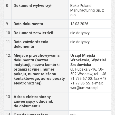
8.
Dokument wytworzył
Beko Poland
Manufacturing Sp. z
o.o.
9.
Data dokumentu
13.03.2026
10.
Dokument zatwierdził
nie dotyczy
11.
Data zatwierdzenia
nie dotyczy
dokumentu
12.
Miejsce przechowywania
Urząd Miejski
dokumentu (nazwa
Wrocławia, Wydział
instytucji, nazwa komórki
Środowiska
organizacyjnej, numer
ul. Hubska 8-16, 50-
pokoju, numer telefonu
502 Wrocław, tel. +48
kontaktowego, adres poczty
71 799 67 00, fax +48
elektronicznej)
71 77 86 55, e-mail:
wsr@um.wroc.pl
13.
Adres elektroniczny
zawierający odnośnik
do dokumentu
14.
Czy dokument jest
tak