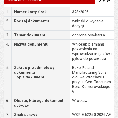
A
po
A
domyś
A
zmniejsz
tekst na
wielk
te
stronie
Szczegóły
tekstu
1.
Numer karty / rok
378/2026
s
stron
2.
Rodzaj dokumentu
wnioski o wydanie
decyzji
3.
Temat dokumentu
ochrona powietrza
4.
Nazwa dokumentu
Wniosek o zmianę
pozwolenia na
wprowadzanie gazów i
pyłów do powietrza
5.
Zakres przedmiotowy
Beko Poland
dokumentu
Manufacturing Sp. z
- opis dokumentu
o.o. we Wrocławiu
przy ul. Gen. Tadeusza
Bora-Komorowskiego
6
6.
Obszar, którego dokument
Wrocław
dotyczy
7.
Znak sprawy
WSR-E.6225.8.2026.AF