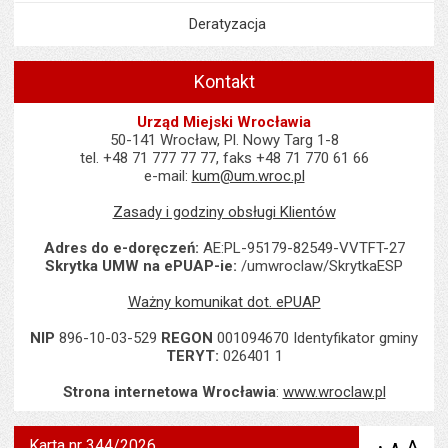
Deratyzacja
Kontakt
Urząd Miejski Wrocławia
50-141 Wrocław, Pl. Nowy Targ 1-8
tel. +48 71 777 77 77, faks +48 71 770 61 66
e-mail:
kum@um.wroc.pl
Zasady i godziny obsługi Klientów
Adres do e-doręczeń:
AE:PL-95179-82549-VVTFT-27
Skrytka UMW na ePUAP-ie:
/umwroclaw/SkrytkaESP
Ważny komunikat dot. ePUAP
NIP
896-10-03-529
REGON
001094670 Identyfikator gminy
TERYT:
026401 1
Strona internetowa Wrocławia
:
www.wroclaw.pl
Karta nr 344/2026