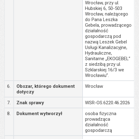
Wrocław, przy ul.
Hubskiej 6, 50-503
Wrocław, należącego
do Pana Leszka
Gebela, prowadzącego
działalność
gospodarczą pod
nazwą Leszek Gebel
Usługi Kanalizacyjne,
Hydrauliczne,
Sanitarne „EKOGEBEL”
z siedzibą przy ul.
Szklarskiej 16/3 we
Wrocławiu”.
6.
Obszar, którego dokument
Wrocław
dotyczy
7.
Znak sprawy
WSR-OS.6220.46.2026
8.
Dokument wytworzył
osoba fizyczna
prowadząca
działalność
gospodarczą