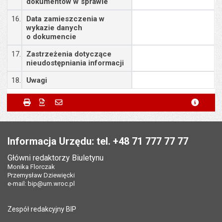
dokumentów w sprawie
16.
Data zamieszczenia w
wykazie danych
o dokumencie
17.
Zastrzeżenia dotyczące
nieudostępniania informacji
18.
Uwagi
Metryczka
Powiadom znajomego
Odpowiedzialny za treść:
Małgorzata Demianowicz
Drukuj
Zapisz do PDF
Powiadom znajomego
metryc
Powiadom znajomego
Pole wymagane
Twoje imię i nazwisko
*
Data wytworzenia:
11.06.2026
Stopka
Opublikował w BIP:
Joanna Gnoińska
Pole wymagane
Twój adres e-mail
*
Informacja Urzędu: tel. +48 71 777 77 77
Data opublikowania:
11.06.2026 14:42
Główni redaktorzy Biuletynu
Pole wymagane
Tytuł e-maila
*
Monika Florczak
Liczba wyświetleń:
75
Przemysław Dziewięcki
e-mail:
bip@um.wroc.pl
Pole wymagane
Adres e-mail znajomego
*
Zespół redakcyjny BIP
Pytanie antyspamowe
Podaj słownie