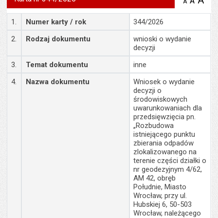
A
po
A
domyś
A
zmniejsz
tekst na
wielk
te
stronie
Szczegóły
tekstu
1.
Numer karty / rok
344/2026
s
stron
2.
Rodzaj dokumentu
wnioski o wydanie
decyzji
3.
Temat dokumentu
inne
4.
Nazwa dokumentu
Wniosek o wydanie
decyzji o
środowiskowych
uwarunkowaniach dla
przedsięwzięcia pn.
„Rozbudowa
istniejącego punktu
zbierania odpadów
zlokalizowanego na
terenie części działki o
nr geodezyjnym 4/62,
AM 42, obręb
Południe, Miasto
Wrocław, przy ul.
Hubskiej 6, 50-503
Wrocław, należącego