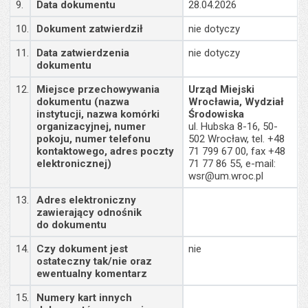
9.
Data dokumentu
28.04.2026
10.
Dokument zatwierdził
nie dotyczy
11.
Data zatwierdzenia
nie dotyczy
dokumentu
12.
Miejsce przechowywania
Urząd Miejski
dokumentu (nazwa
Wrocławia, Wydział
instytucji, nazwa komórki
Środowiska
organizacyjnej, numer
ul. Hubska 8-16, 50-
pokoju, numer telefonu
502 Wrocław, tel. +48
kontaktowego, adres poczty
71 799 67 00, fax +48
elektronicznej)
71 77 86 55, e-mail:
wsr@um.wroc.pl
13.
Adres elektroniczny
zawierający odnośnik
do dokumentu
14.
Czy dokument jest
nie
ostateczny tak/nie oraz
ewentualny komentarz
15.
Numery kart innych