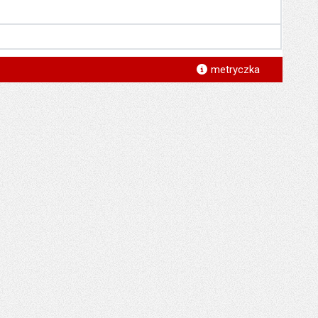
*
metryczka
*
*
*
*