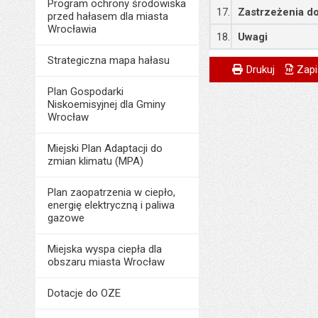
Program ochrony środowiska
17.
Zastrzeżenia do
przed hałasem dla miasta
Wrocławia
18.
Uwagi
Strategiczna mapa hałasu
Metryczka
Powiadom znajome
Odpowiedzialny za 
Drukuj
Zapi
Plan Gospodarki
Data wytworzenia:
Niskoemisyjnej dla Gminy
Opublikował w BIP
Wrocław
Data opublikowani
Miejski Plan Adaptacji do
zmian klimatu (MPA)
Liczba wyświetleń:
Plan zaopatrzenia w ciepło,
energię elektryczną i paliwa
gazowe
Miejska wyspa ciepła dla
obszaru miasta Wrocław
Dotacje do OZE