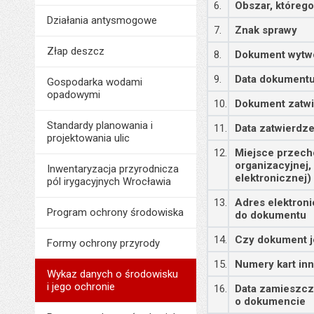
6.
Obszar, któreg
Działania antysmogowe
7.
Znak sprawy
Złap deszcz
8.
Dokument wytw
9.
Data dokument
Gospodarka wodami
opadowymi
10.
Dokument zatwi
Standardy planowania i
11.
Data zatwierdz
projektowania ulic
12.
Miejsce przech
organizacyjnej,
Inwentaryzacja przyrodnicza
elektronicznej)
pól irygacyjnych Wrocławia
13.
Adres elektron
Program ochrony środowiska
do dokumentu
14.
Czy dokument j
Formy ochrony przyrody
15.
Numery kart in
Wykaz danych o środowisku
i jego ochronie
16.
Data zamieszcz
o dokumencie