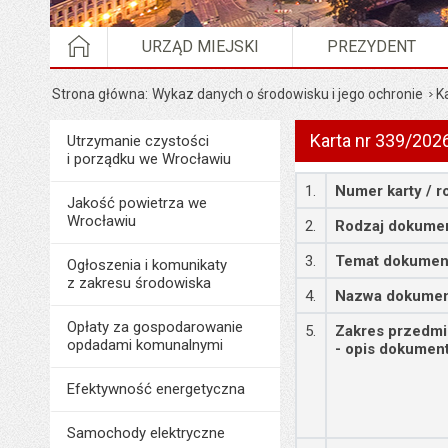
STRONA GŁÓWNA
URZĄD MIEJSKI
PREZYDENT
Strona główna
Wykaz danych o środowisku i jego ochronie
K
Karta nr 339/202
Menu
Utrzymanie czystości
Środowisko i ekologia
i porządku we Wrocławiu
Szczegóły
1.
Numer karty / r
Jakość powietrza we
Wrocławiu
2.
Rodzaj dokume
3.
Temat dokumen
Ogłoszenia i komunikaty
z zakresu środowiska
4.
Nazwa dokume
Opłaty za gospodarowanie
5.
Zakres przedm
opdadami komunalnymi
- opis dokumen
Efektywność energetyczna
Samochody elektryczne