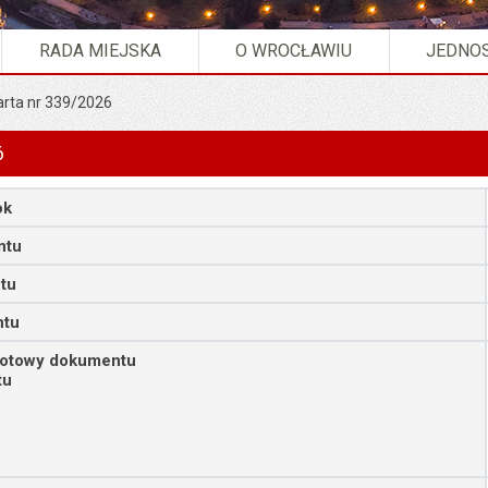
RADA MIEJSKA
O WROCŁAWIU
JEDNOS
arta nr 339/2026
6
ok
ntu
tu
ntu
iotowy dokumentu
tu