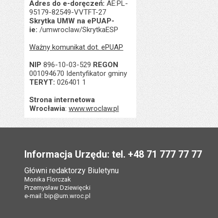
Adres do e-doręczeń:
AE:PL-
95179-82549-VVTFT-27
Skrytka UMW na ePUAP-
ie:
/umwroclaw/SkrytkaESP
Ważny komunikat dot. ePUAP
NIP
896-10-03-529
REGON
001094670 Identyfikator gminy
TERYT:
026401 1
Strona internetowa
Wrocławia
:
www.wroclaw.pl
Stopka
Informacja Urzędu: tel. +48 71 777 77 77
Główni redaktorzy Biuletynu
Monika Florczak
Przemysław Dziewięcki
e-mail:
bip@um.wroc.pl