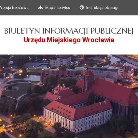
Przejdź do głównego
Przejdź do treści
Wersja tekstowa
Mapa serwisu
Instrukcja obsługi
menu
BIULETYN INFORMACJI PUBLICZNEJ
Urzędu Miejskiego Wrocławia