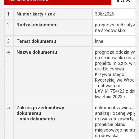
A
po
A
domyś
A
zmniejsz
tekst na
wielk
te
stronie
Szczegóły
tekstu
1.
Numer karty / rok
336/2026
s
stron
2.
Rodzaj dokumentu
prognozy oddziaływa
na środowisko
3.
Temat dokumentu
inne
4.
Nazwa dokumentu
prognoza oddziaływa
na środowisko ustal
projektu m.p.z.p. w re
ulic Bolesława
Krzywoustego i
Rycerskiej we Wrocła
- uchwała nr
LXVII/1754/23 z dnia
kwietnia 2023 r.
5.
Zakres przedmiotowy
dokument zawierając
dokumentu
analizę i ocenę wpły
- opis dokumentu
rozwiązań zawartych
projekcie planu
miejscowego na stan
środowiska