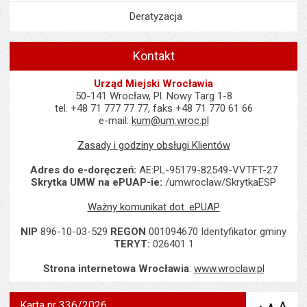
Deratyzacja
Kontakt
Urząd Miejski Wrocławia
50-141 Wrocław, Pl. Nowy Targ 1-8
tel. +48 71 777 77 77, faks +48 71 770 61 66
e-mail:
kum@um.wroc.pl
Zasady i godziny obsługi Klientów
Adres do e-doręczeń:
AE:PL-95179-82549-VVTFT-27
Skrytka UMW na ePUAP-ie:
/umwroclaw/SkrytkaESP
Ważny komunikat dot. ePUAP
NIP
896-10-03-529
REGON
001094670 Identyfikator gminy
TERYT:
026401 1
Strona internetowa Wrocławia
:
www.wroclaw.pl
Karta nr 336/2026