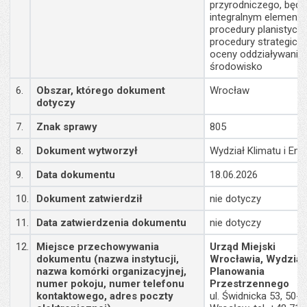
przyrodniczego, będą
integralnym element
procedury planistyczn
procedury strategiczn
oceny oddziaływania
środowisko
6.
Obszar, którego dokument
Wrocław
dotyczy
7.
Znak sprawy
805
8.
Dokument wytworzył
Wydział Klimatu i Ener
9.
Data dokumentu
18.06.2026
10.
Dokument zatwierdził
nie dotyczy
11.
Data zatwierdzenia dokumentu
nie dotyczy
12.
Miejsce przechowywania
Urząd Miejski
dokumentu (nazwa instytucji,
Wrocławia, Wydział
nazwa komórki organizacyjnej,
Planowania
numer pokoju, numer telefonu
Przestrzennego
kontaktowego, adres poczty
ul. Świdnicka 53, 50-