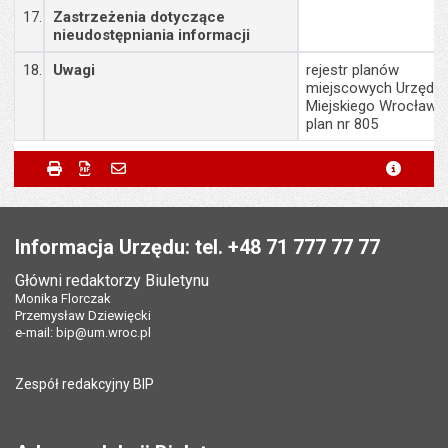
17.
Zastrzeżenia dotyczące
nieudostępniania informacji
18.
Uwagi
rejestr planów
miejscowych Urzędu
Miejskiego Wrocławia
plan nr 805
Metryczka
Powiadom znajomego
Odpowiedzialny za treść:
Przemysław Matyja
Drukuj
Zapisz do PDF
Powiadom znajomego
metryc
Powiadom znajomego
Pole wymagane
Twoje imię i nazwisko
*
Data wytworzenia:
10.06.2026
Stopka
Opublikował w BIP:
Marlena Staniek
Pole wymagane
Twój adres e-mail
*
Informacja Urzędu: tel. +48 71 777 77 77
Data opublikowania:
10.06.2026 13:19
Główni redaktorzy Biuletynu
Pole wymagane
Tytuł e-maila
*
Monika Florczak
Liczba wyświetleń:
80
Przemysław Dziewięcki
e-mail:
bip@um.wroc.pl
Pole wymagane
Adres e-mail znajomego
*
Zespół redakcyjny BIP
Pytanie antyspamowe
Podaj słownie
Pole wymagane
wynik działania: 11 minus 6
*