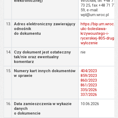
elektronicznej)
Wrocław, tel. +48 71 
73 25, fax +48 71 777
59, e-mail:
wpl@um.wroc.pl
13.
Adres elektroniczny zawierający
https://bip.um.wroc.p
odnośnik
ulic-boleslawa-
do dokumentu
krzywoustego-i-
rycerskiej-805-drugie
wylozenie
14.
Czy dokument jest ostateczny
nie
tak/nie oraz ewentualny
komentarz
15.
Numery kart innych dokumentów
404/2023
w sprawie
859/2023
860/2023
861/2023
335/2026
337/2026
16.
Data zamieszczenia w wykazie
10.06.2026
danych
o dokumencie