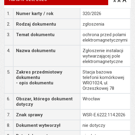
A
po
A
domyś
A
zmniejsz
tekst na
wielk
te
stronie
Szczegóły
tekstu
1.
Numer karty / rok
320/2026
s
stron
2.
Rodzaj dokumentu
zgłoszenia
3.
Temat dokumentu
ochrona przed polami
elektromagnetycznymi
4.
Nazwa dokumentu
Zgłoszenie instalacji
wytwarzającej pole
elektromagnetyczne
5.
Zakres przedmiotowy
Stacja bazowa
dokumentu
telefonii komórkowej
- opis dokumentu
WRO1024, ul.
Orzeszkowej 78
6.
Obszar, którego dokument
Wrocław
dotyczy
7.
Znak sprawy
WSR-E.6222.114.2026
8.
Dokument wytworzył
nie dotyczy