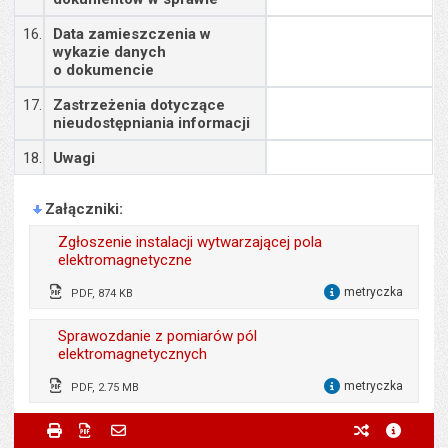
16.
Data zamieszczenia w
wykazie danych
o dokumencie
17.
Zastrzeżenia dotyczące
nieudostępniania informacji
18.
Uwagi
Załączniki
Zgłoszenie instalacji wytwarzającej pola
elektromagnetyczne
metryczka
PDF, 874 KB
dla 
Wytworzył:
Sprawozdanie z pomiarów pól
Jarosław Minc
elektromagnetycznych
Data wytworzenia:
21.05.2026
metryczka
PDF, 2.75 MB
dla 
Opublikował w BIP:
Weronika Kulpa
Metryczka
Powiadom znajomego
Wytworzył:
Odpowiedzialny za treść:
Anna Gawrol-Porosa
Małgorzata Demianowicz
Drukuj
Zapisz do PDF
Powiadom znajomego
poprzednie w
metryc
Data opublikowania:
02.06.2026 11:12
Powiadom znajomego
Pole wymagane
Twoje imię i nazwisko
*