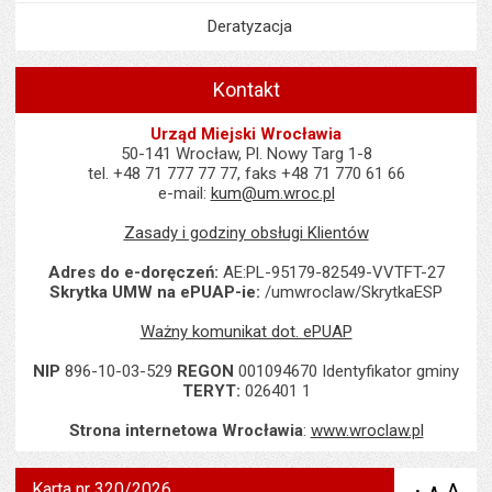
Deratyzacja
Kontakt
Urząd Miejski Wrocławia
50-141 Wrocław, Pl. Nowy Targ 1-8
tel. +48 71 777 77 77, faks +48 71 770 61 66
e-mail:
kum@um.wroc.pl
Zasady i godziny obsługi Klientów
Adres do e-doręczeń:
AE:PL-95179-82549-VVTFT-27
Skrytka UMW na ePUAP-ie:
/umwroclaw/SkrytkaESP
Ważny komunikat dot. ePUAP
NIP
896-10-03-529
REGON
001094670 Identyfikator gminy
TERYT:
026401 1
Strona internetowa Wrocławia
:
www.wroclaw.pl
Karta nr 320/2026