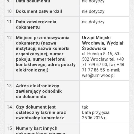
9.
Data dokumentu
nie dotyczy
10.
Dokument zatwierdził
nie dotyczy
11.
Data zatwierdzenia
nie dotyczy
dokumentu
12.
Miejsce przechowywania
Urząd Miejski
dokumentu (nazwa
Wrocławia, Wydział
instytucji, nazwa komórki
Środowiska
organizacyjnej, numer
ul. Hubska 8-16, 50-
pokoju, numer telefonu
502 Wrocław, tel. +48
kontaktowego, adres poczty
71 799 67 00, fax +48
elektronicznej)
71 77 86 55, e-mail:
wsr@um.wroc.pl
13.
Adres elektroniczny
zawierający odnośnik
do dokumentu
14.
Czy dokument jest
tak
ostateczny tak/nie oraz
Data przyjęcia:
ewentualny komentarz
25.06.2026 r.
15.
Numery kart innych
dokumentów w sprawie