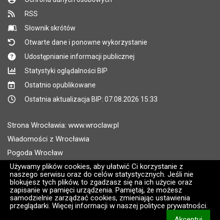
RSS
Słownik skrótów
Otwarte dane i ponowne wykorzystanie
Udostępnianie informacji publicznej
Statystyki oglądalności BIP
Ostatnio opublikowane
Ostatnia aktualizacja BIP: 07.08.2026 15:33
Strona Wrocławia: www.wroclaw.pl
Wiadomości z Wrocławia
Pogoda Wrocław
Rozkłady jazdy MPK Wrocław
Używamy plików cookies, aby ułatwić Ci korzystanie z
naszego serwisu oraz do celów statystycznych. Jeśli nie
Administratorem wroclaw.pl jest: ARAW
blokujesz tych plików, to zgadzasz się na ich użycie oraz
zapisanie w pamięci urządzenia. Pamiętaj, że możesz
samodzielnie zarządzać cookies, zmieniając ustawienia
Wersja systemu: 2.8.30.09
przeglądarki. Więcej informacji w naszej polityce prywatności.
CMS i hosting: Logonet Sp. z o.o. w Bydgoszczy [2]
Akceptuj