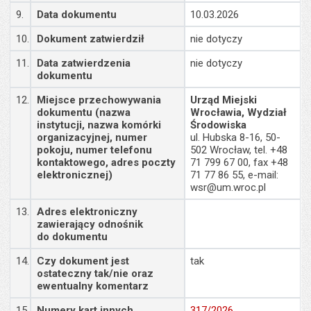
9.
Data dokumentu
10.03.2026
10.
Dokument zatwierdził
nie dotyczy
11.
Data zatwierdzenia
nie dotyczy
dokumentu
12.
Miejsce przechowywania
Urząd Miejski
dokumentu (nazwa
Wrocławia, Wydział
instytucji, nazwa komórki
Środowiska
organizacyjnej, numer
ul. Hubska 8-16, 50-
pokoju, numer telefonu
502 Wrocław, tel. +48
kontaktowego, adres poczty
71 799 67 00, fax +48
elektronicznej)
71 77 86 55, e-mail:
wsr@um.wroc.pl
13.
Adres elektroniczny
zawierający odnośnik
do dokumentu
14.
Czy dokument jest
tak
ostateczny tak/nie oraz
ewentualny komentarz
15.
Numery kart innych
317/2026