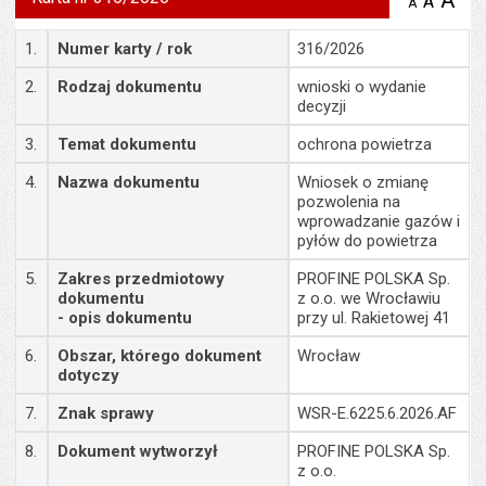
A
po
A
domyś
A
zmniejsz
tekst na
wielk
te
stronie
Szczegóły
tekstu
1.
Numer karty / rok
316/2026
s
stron
2.
Rodzaj dokumentu
wnioski o wydanie
decyzji
3.
Temat dokumentu
ochrona powietrza
4.
Nazwa dokumentu
Wniosek o zmianę
pozwolenia na
wprowadzanie gazów i
pyłów do powietrza
5.
Zakres przedmiotowy
PROFINE POLSKA Sp.
dokumentu
z o.o. we Wrocławiu
- opis dokumentu
przy ul. Rakietowej 41
6.
Obszar, którego dokument
Wrocław
dotyczy
7.
Znak sprawy
WSR-E.6225.6.2026.AF
8.
Dokument wytworzył
PROFINE POLSKA Sp.
z o.o.