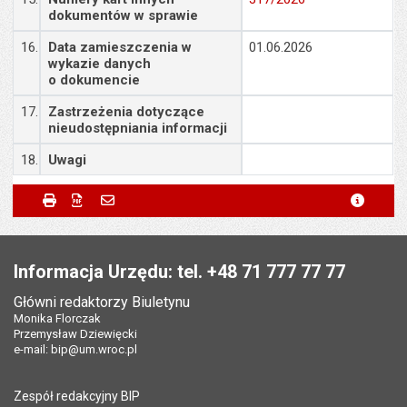
dokumentów w sprawie
16.
Data zamieszczenia w
01.06.2026
wykazie danych
o dokumencie
17.
Zastrzeżenia dotyczące
nieudostępniania informacji
18.
Uwagi
Metryczka
Powiadom znajomego
Odpowiedzialny za treść:
Małgorzata Demianowicz
Drukuj
Zapisz do PDF
Powiadom znajomego
metryc
Powiadom znajomego
Pole wymagane
Twoje imię i nazwisko
*
Data wytworzenia:
01.06.2026
Stopka
Opublikował w BIP:
Andrzej Fischler
Pole wymagane
Twój adres e-mail
*
Informacja Urzędu: tel. +48 71 777 77 77
Data opublikowania:
01.06.2026 14:16
Główni redaktorzy Biuletynu
Pole wymagane
Tytuł e-maila
*
Monika Florczak
Liczba wyświetleń:
81
Przemysław Dziewięcki
e-mail:
bip@um.wroc.pl
Pole wymagane
Adres e-mail znajomego
*
Zespół redakcyjny BIP