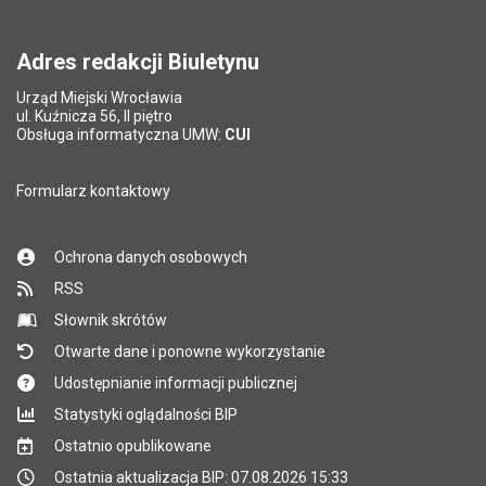
Pytanie antyspamowe
Podaj słownie
Pole wymagane
wynik działania: 11 minus 6
*
Adres redakcji Biuletynu
Urząd Miejski Wrocławia
*
ul. Kuźnicza 56, II piętro
Pole wymagane
Obsługa informatyczna UMW:
CUI
Formularz kontaktowy
Ochrona danych osobowych
RSS
Słownik skrótów
Otwarte dane i ponowne wykorzystanie
Udostępnianie informacji publicznej
Statystyki oglądalności BIP
Ostatnio opublikowane
Ostatnia aktualizacja BIP: 07.08.2026 15:33