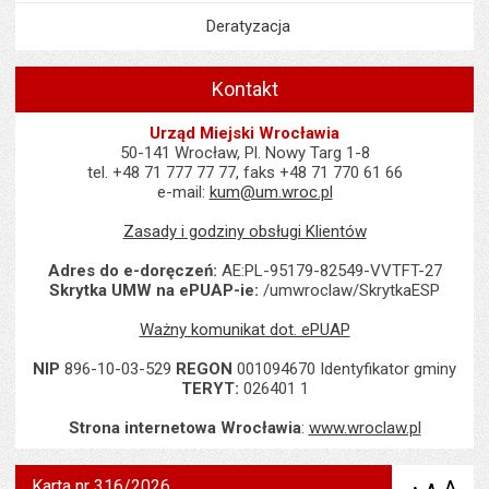
Deratyzacja
Kontakt
Urząd Miejski Wrocławia
50-141 Wrocław, Pl. Nowy Targ 1-8
tel. +48 71 777 77 77, faks +48 71 770 61 66
e-mail:
kum@um.wroc.pl
Zasady i godziny obsługi Klientów
Adres do e-doręczeń:
AE:PL-95179-82549-VVTFT-27
Skrytka UMW na ePUAP-ie:
/umwroclaw/SkrytkaESP
Ważny komunikat dot. ePUAP
NIP
896-10-03-529
REGON
001094670 Identyfikator gminy
TERYT:
026401 1
Strona internetowa Wrocławia
:
www.wroclaw.pl
Karta nr 316/2026