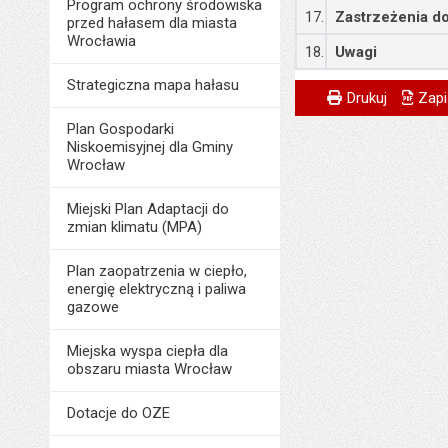
Program ochrony środowiska
17.
Zastrzeżenia do
przed hałasem dla miasta
Wrocławia
18.
Uwagi
Strategiczna mapa hałasu
Metryczka
Powiadom znajome
Odpowiedzialny za 
Drukuj
Zapi
Plan Gospodarki
Data wytworzenia:
Niskoemisyjnej dla Gminy
Opublikował w BIP
Wrocław
Data opublikowani
Miejski Plan Adaptacji do
zmian klimatu (MPA)
Ostatnio zaktualiz
Data ostatniej aktua
Plan zaopatrzenia w ciepło,
energię elektryczną i paliwa
Liczba wyświetleń:
gazowe
Miejska wyspa ciepła dla
obszaru miasta Wrocław
Dotacje do OZE