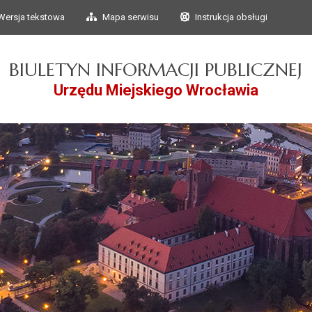
Przejdź do głównego
Przejdź do treści
Wersja tekstowa
Mapa serwisu
Instrukcja obsługi
menu
BIULETYN INFORMACJI PUBLICZNEJ
Urzędu Miejskiego Wrocławia