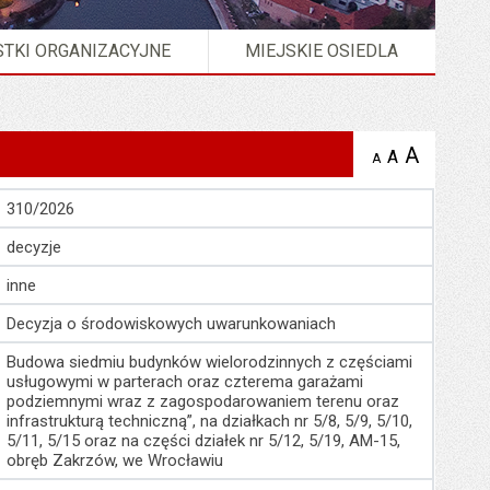
TKI ORGANIZACYJNE
MIEJSKIE OSIEDLA
A
powię
A
domyślna
A
zmniejsz
tekst na
wielkość
tekst 
stronie
tekstu na
stron
310/2026
stronie
decyzje
inne
Decyzja o środowiskowych uwarunkowaniach
Budowa siedmiu budynków wielorodzinnych z częściami
usługowymi w parterach oraz czterema garażami
podziemnymi wraz z zagospodarowaniem terenu oraz
infrastrukturą techniczną”, na działkach nr 5/8, 5/9, 5/10,
5/11, 5/15 oraz na części działek nr 5/12, 5/19, AM-15,
obręb Zakrzów, we Wrocławiu