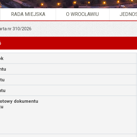
RADA MIEJSKA
O WROCŁAWIU
JEDNOS
arta nr 310/2026
6
ok
ntu
tu
ntu
iotowy dokumentu
tu