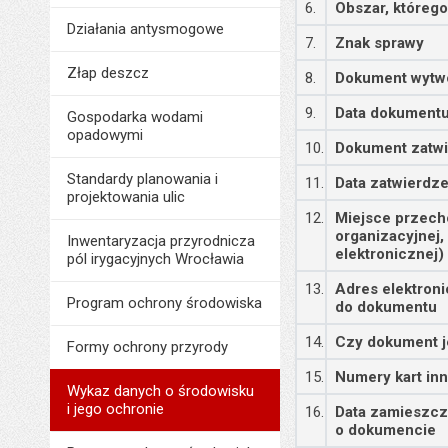
6.
Obszar, któreg
Działania antysmogowe
7.
Znak sprawy
Złap deszcz
8.
Dokument wytw
9.
Data dokument
Gospodarka wodami
opadowymi
10.
Dokument zatwi
Standardy planowania i
11.
Data zatwierdz
projektowania ulic
12.
Miejsce przech
organizacyjnej,
Inwentaryzacja przyrodnicza
elektronicznej)
pól irygacyjnych Wrocławia
13.
Adres elektron
Program ochrony środowiska
do dokumentu
14.
Czy dokument j
Formy ochrony przyrody
15.
Numery kart in
Wykaz danych o środowisku
i jego ochronie
16.
Data zamieszcz
o dokumencie