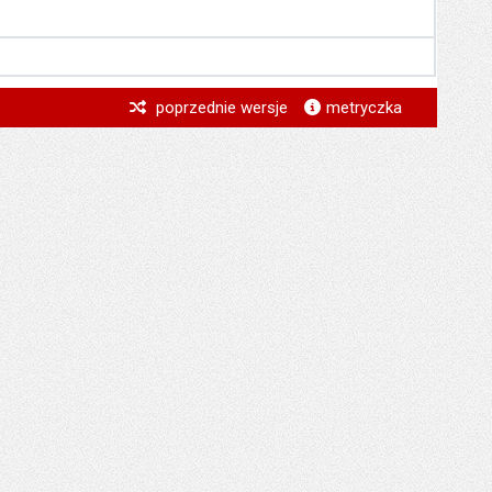
*
poprzednie wersje
metryczka
*
*
*
*