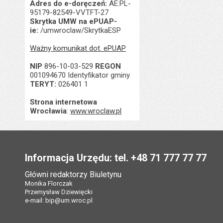
Adres do e-doręczeń:
AE:PL-
95179-82549-VVTFT-27
Skrytka UMW na ePUAP-
ie:
/umwroclaw/SkrytkaESP
Ważny komunikat dot. ePUAP
NIP
896-10-03-529
REGON
001094670 Identyfikator gminy
TERYT:
026401 1
Strona internetowa
Wrocławia
:
www.wroclaw.pl
Stopka
Informacja Urzędu: tel. +48 71 777 77 77
Główni redaktorzy Biuletynu
Monika Florczak
Przemysław Dziewięcki
e-mail:
bip@um.wroc.pl