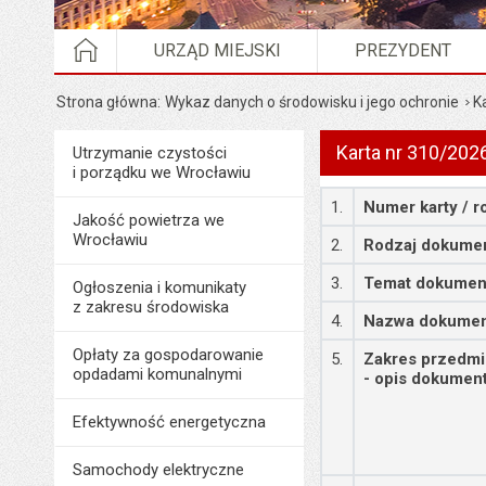
STRONA GŁÓWNA
URZĄD MIEJSKI
PREZYDENT
Strona główna
Wykaz danych o środowisku i jego ochronie
K
Karta nr 310/202
Menu
Utrzymanie czystości
Środowisko i ekologia
i porządku we Wrocławiu
Szczegóły
1.
Numer karty / r
Jakość powietrza we
Wrocławiu
2.
Rodzaj dokume
3.
Temat dokumen
Ogłoszenia i komunikaty
z zakresu środowiska
4.
Nazwa dokume
Opłaty za gospodarowanie
5.
Zakres przedm
opdadami komunalnymi
- opis dokumen
Efektywność energetyczna
Samochody elektryczne