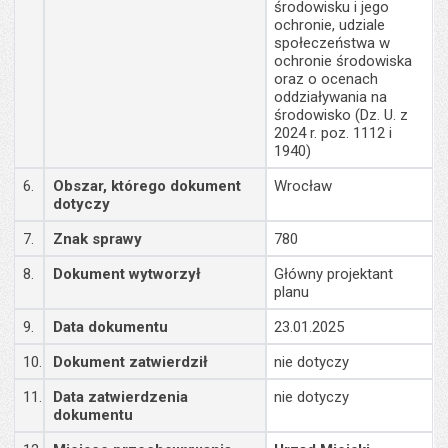
środowisku i jego
ochronie, udziale
społeczeństwa w
ochronie środowiska
oraz o ocenach
oddziaływania na
środowisko (Dz. U. z
2024 r. poz. 1112 i
1940)
6.
Obszar, którego dokument
Wrocław
dotyczy
7.
Znak sprawy
780
8.
Dokument wytworzył
Główny projektant
planu
9.
Data dokumentu
23.01.2025
10.
Dokument zatwierdził
nie dotyczy
11.
Data zatwierdzenia
nie dotyczy
dokumentu