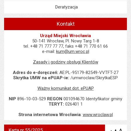
Deratyzacja
Kontakt
Urząd Miejski Wrocławia
50-141 Wrocław, Pl. Nowy Targ 1-8
tel. +48 71 777 77 77, faks +48 71 770 61 66
e-mail:
kum@um.wroc.pl
Zasady i godziny obsługi Klientów
Adres do e-doręczeń:
AE:PL-95179-82549-VVTFT-27
Skrytka UMW na ePUAP-ie:
/umwroclaw/SkrytkaESP
Ważny komunikat dot. ePUAP
NIP
896-10-03-529
REGON
001094670 Identyfikator gminy
TERYT:
026401 1
Strona internetowa Wrocławia
:
www.wroclaw.pl
Karta nr 55/2025