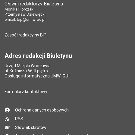
Główni redaktorzy Biuletynu
Pole wymagane
Tytuł e-maila
*
Monika Florczak
Liczba wyświetleń:
199
Przemysław Dziewięcki
e-mail:
bip@um.wroc.pl
Pole wymagane
Adres e-mail znajomego
*
Zespół redakcyjny BIP
Pytanie antyspamowe
Podaj słownie
Pole wymagane
wynik działania: 16 minus 9
*
Adres redakcji Biuletynu
Urząd Miejski Wrocławia
*
ul. Kuźnicza 56, II piętro
Pole wymagane
Obsługa informatyczna UMW:
CUI
Formularz kontaktowy
Ochrona danych osobowych
RSS
Słownik skrótów