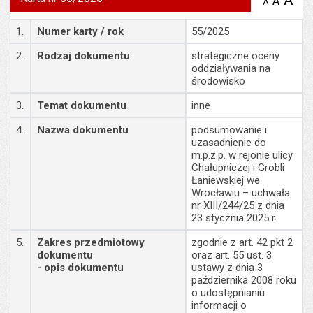
A
po
A
domyś
A
zmniejsz
tekst na
wielk
te
stronie
Szczegóły
tekstu
1.
Numer karty / rok
55/2025
s
stron
2.
Rodzaj dokumentu
strategiczne oceny
oddziaływania na
środowisko
3.
Temat dokumentu
inne
4.
Nazwa dokumentu
podsumowanie i
uzasadnienie do
m.p.z.p. w rejonie ulicy
Chałupniczej i Grobli
Łaniewskiej we
Wrocławiu – uchwała
nr XIII/244/25 z dnia
23 stycznia 2025 r.
5.
Zakres przedmiotowy
zgodnie z art. 42 pkt 2
dokumentu
oraz art. 55 ust. 3
- opis dokumentu
ustawy z dnia 3
października 2008 roku
o udostępnianiu
informacji o