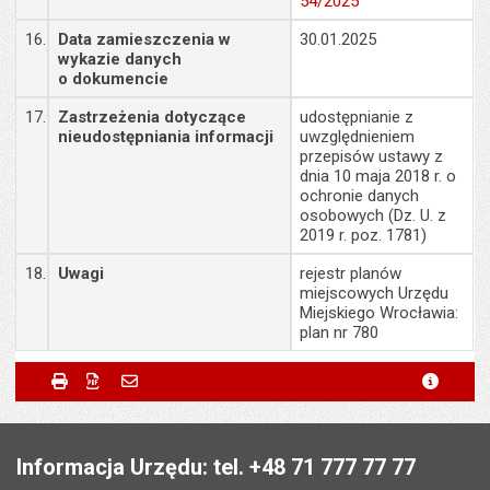
54/2025
16.
Data zamieszczenia w
30.01.2025
wykazie danych
o dokumencie
17.
Zastrzeżenia dotyczące
udostępnianie z
nieudostępniania informacji
uwzględnieniem
przepisów ustawy z
dnia 10 maja 2018 r. o
ochronie danych
osobowych (Dz. U. z
2019 r. poz. 1781)
18.
Uwagi
rejestr planów
miejscowych Urzędu
Miejskiego Wrocławia:
plan nr 780
Metryczka
Powiadom znajomego
Odpowiedzialny za treść:
Przemysław Matyja
Drukuj
Zapisz do PDF
Powiadom znajomego
metryc
Powiadom znajomego
Pole wymagane
Twoje imię i nazwisko
*
Data wytworzenia:
30.01.2025
Stopka
Opublikował w BIP:
Jarosław Ciróg
Pole wymagane
Twój adres e-mail
*
Informacja Urzędu: tel. +48 71 777 77 77
Data opublikowania:
30.01.2025 12:58