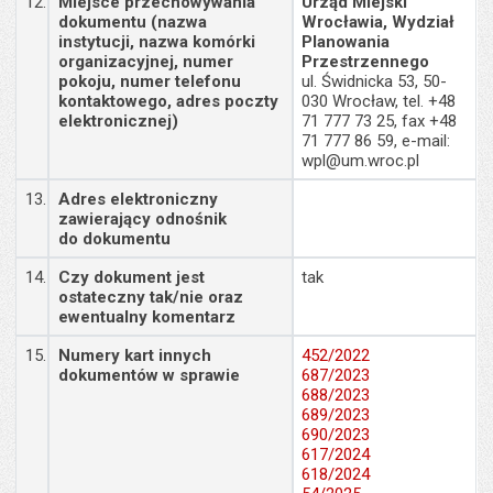
12.
Miejsce przechowywania
Urząd Miejski
dokumentu (nazwa
Wrocławia, Wydział
instytucji, nazwa komórki
Planowania
organizacyjnej, numer
Przestrzennego
pokoju, numer telefonu
ul. Świdnicka 53, 50-
kontaktowego, adres poczty
030 Wrocław, tel. +48
elektronicznej)
71 777 73 25, fax +48
71 777 86 59, e-mail:
wpl@um.wroc.pl
13.
Adres elektroniczny
zawierający odnośnik
do dokumentu
14.
Czy dokument jest
tak
ostateczny tak/nie oraz
ewentualny komentarz
15.
Numery kart innych
452/2022
dokumentów w sprawie
687/2023
688/2023
689/2023
690/2023
617/2024
618/2024