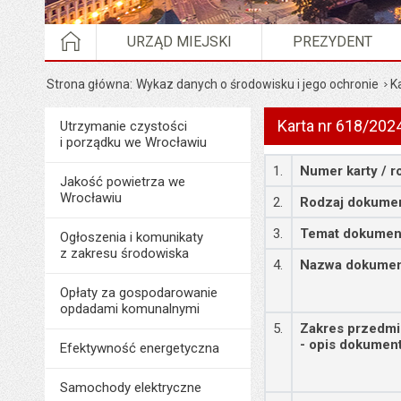
STRONA GŁÓWNA
URZĄD MIEJSKI
PREZYDENT
Strona główna
Wykaz danych o środowisku i jego ochronie
K
Karta nr 618/202
Menu
Utrzymanie czystości
Środowisko i ekologia
i porządku we Wrocławiu
Szczegóły
1.
Numer karty / r
Jakość powietrza we
Wrocławiu
2.
Rodzaj dokume
3.
Temat dokumen
Ogłoszenia i komunikaty
z zakresu środowiska
4.
Nazwa dokume
Opłaty za gospodarowanie
opdadami komunalnymi
5.
Zakres przedm
- opis dokumen
Efektywność energetyczna
Samochody elektryczne