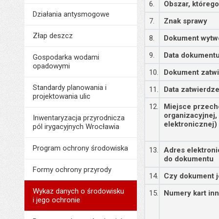
6.
Obszar, któreg
Działania antysmogowe
7.
Znak sprawy
Złap deszcz
8.
Dokument wytw
9.
Data dokument
Gospodarka wodami
opadowymi
10.
Dokument zatwi
Standardy planowania i
11.
Data zatwierdz
projektowania ulic
12.
Miejsce przech
organizacyjnej,
Inwentaryzacja przyrodnicza
elektronicznej)
pól irygacyjnych Wrocławia
Program ochrony środowiska
13.
Adres elektron
do dokumentu
Formy ochrony przyrody
14.
Czy dokument j
Wykaz danych o środowisku
15.
Numery kart in
i jego ochronie