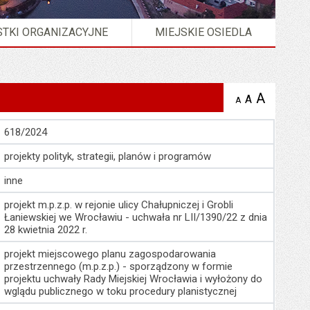
TKI ORGANIZACYJNE
MIEJSKIE OSIEDLA
A
powię
A
domyślna
A
zmniejsz
tekst na
wielkość
tekst 
stronie
tekstu na
stron
618/2024
stronie
projekty polityk, strategii, planów i programów
inne
projekt m.p.z.p. w rejonie ulicy Chałupniczej i Grobli
Łaniewskiej we Wrocławiu - uchwała nr LII/1390/22 z dnia
28 kwietnia 2022 r.
projekt miejscowego planu zagospodarowania
przestrzennego (m.p.z.p.) - sporządzony w formie
projektu uchwały Rady Miejskiej Wrocławia i wyłożony do
wglądu publicznego w toku procedury planistycznej