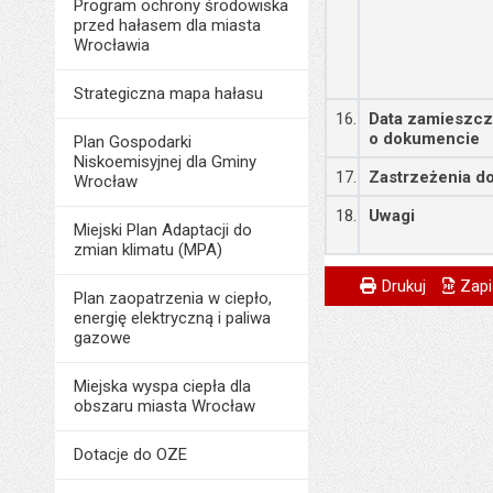
Program ochrony środowiska
przed hałasem dla miasta
Wrocławia
Strategiczna mapa hałasu
16.
Data zamieszcz
o dokumencie
Plan Gospodarki
Niskoemisyjnej dla Gminy
17.
Zastrzeżenia do
Wrocław
18.
Uwagi
Miejski Plan Adaptacji do
zmian klimatu (MPA)
Metryczka
Powiadom znajome
Odpowiedzialny za 
Drukuj
Zapi
Plan zaopatrzenia w ciepło,
energię elektryczną i paliwa
Data wytworzenia:
gazowe
Opublikował w BIP
Miejska wyspa ciepła dla
Data opublikowani
obszaru miasta Wrocław
Liczba wyświetleń:
Dotacje do OZE