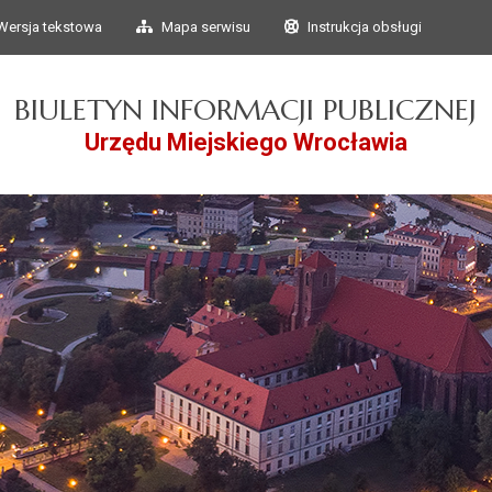
Przejdź do głównego
Przejdź do treści
Wersja tekstowa
Mapa serwisu
Instrukcja obsługi
menu
BIULETYN INFORMACJI PUBLICZNEJ
Urzędu Miejskiego Wrocławia