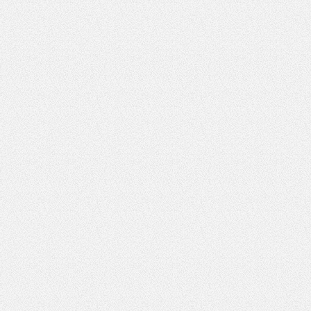
*
Pole wymagane