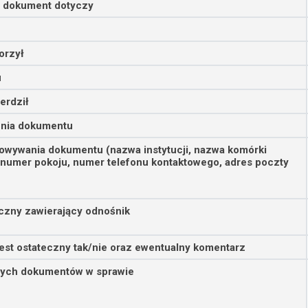
o dokument dotyczy
orzył
u
erdził
enia dokumentu
owywania dokumentu (nazwa instytucji, nazwa komórki
 numer pokoju, numer telefonu kontaktowego, adres poczty
iczny zawierający odnośnik
est ostateczny tak/nie oraz ewentualny komentarz
nych dokumentów w sprawie