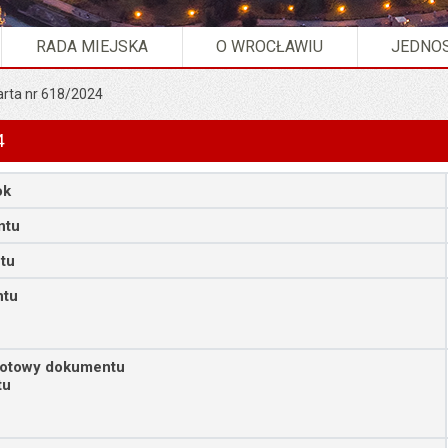
RADA MIEJSKA
O WROCŁAWIU
JEDNOS
arta nr 618/2024
4
ok
ntu
tu
ntu
iotowy dokumentu
tu