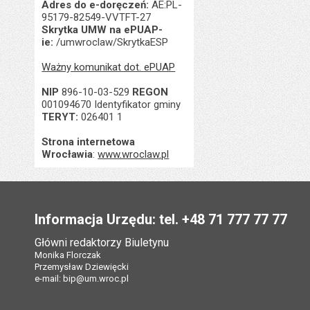
Adres do e-doręczeń:
AE:PL-
95179-82549-VVTFT-27
Skrytka UMW na ePUAP-
ie:
/umwroclaw/SkrytkaESP
Ważny komunikat dot. ePUAP
NIP
896-10-03-529
REGON
001094670 Identyfikator gminy
TERYT:
026401 1
Strona internetowa
Wrocławia
:
www.wroclaw.pl
Stopka
Informacja Urzędu: tel. +48 71 777 77 77
Główni redaktorzy Biuletynu
Monika Florczak
Przemysław Dziewięcki
e-mail:
bip@um.wroc.pl