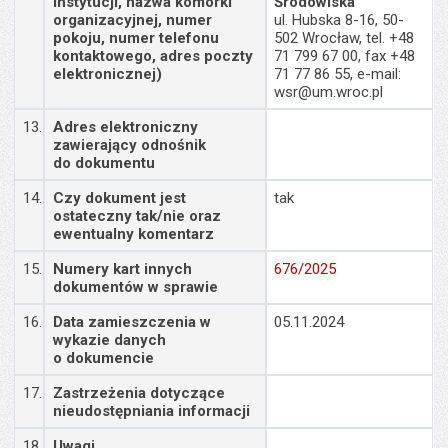
instytucji, nazwa komórki
Środowiska
organizacyjnej, numer
ul. Hubska 8-16, 50-
pokoju, numer telefonu
502 Wrocław, tel. +48
kontaktowego, adres poczty
71 799 67 00, fax +48
elektronicznej)
71 77 86 55, e-mail:
wsr@um.wroc.pl
13.
Adres elektroniczny
zawierający odnośnik
do dokumentu
14.
Czy dokument jest
tak
ostateczny tak/nie oraz
ewentualny komentarz
15.
Numery kart innych
676/2025
dokumentów w sprawie
16.
Data zamieszczenia w
05.11.2024
wykazie danych
o dokumencie
17.
Zastrzeżenia dotyczące
nieudostępniania informacji
18.
Uwagi