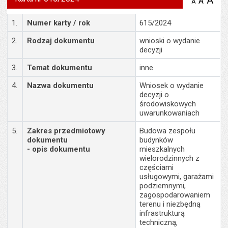
A
po
A
domyś
A
zmniejsz
tekst na
wielk
te
stronie
Szczegóły
tekstu
1.
Numer karty / rok
615/2024
s
stron
2.
Rodzaj dokumentu
wnioski o wydanie
decyzji
3.
Temat dokumentu
inne
4.
Nazwa dokumentu
Wniosek o wydanie
decyzji o
środowiskowych
uwarunkowaniach
5.
Zakres przedmiotowy
Budowa zespołu
dokumentu
budynków
- opis dokumentu
mieszkalnych
wielorodzinnych z
częściami
usługowymi, garażami
podziemnymi,
zagospodarowaniem
terenu i niezbędną
infrastrukturą
techniczną,