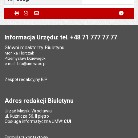
Metryczka
Powiadom znajomego
Odpowiedzialny za treść:
Małgorzata Demianowicz
Drukuj
Zapisz do PDF
Powiadom znajomego
metryc
Powiadom znajomego
Pole wymagane
Twoje imię i nazwisko
*
Data wytworzenia:
05.11.2024
Stopka
Opublikował w BIP:
Kamil Grabowski
Pole wymagane
Twój adres e-mail
*
Informacja Urzędu: tel. +48 71 777 77 77
Data opublikowania:
05.11.2024 11:32
Główni redaktorzy Biuletynu
Pole wymagane
Tytuł e-maila
*
Monika Florczak
Liczba wyświetleń:
219
Przemysław Dziewięcki
e-mail:
bip@um.wroc.pl
Pole wymagane
Adres e-mail znajomego
*
Zespół redakcyjny BIP
Pytanie antyspamowe
Podaj słownie
Pole wymagane
wynik działania: 11 minus 6
*
Adres redakcji Biuletynu
Urząd Miejski Wrocławia
*
ul. Kuźnicza 56, II piętro
Pole wymagane
Obsługa informatyczna UMW:
CUI
Formularz kontaktowy