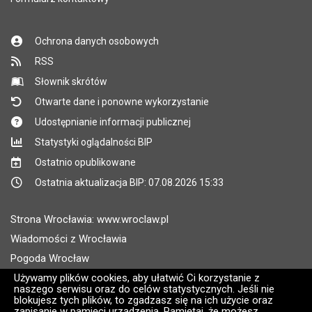
Ochrona danych osobowych
RSS
Słownik skrótów
Otwarte dane i ponowne wykorzystanie
Udostępnianie informacji publicznej
Statystyki oglądalności BIP
Ostatnio opublikowane
Ostatnia aktualizacja BIP: 07.08.2026 15:33
Strona Wrocławia: www.wroclaw.pl
Wiadomości z Wrocławia
Pogoda Wrocław
Rozkłady jazdy MPK Wrocław
Używamy plików cookies, aby ułatwić Ci korzystanie z
naszego serwisu oraz do celów statystycznych. Jeśli nie
Administratorem wroclaw.pl jest: ARAW
blokujesz tych plików, to zgadzasz się na ich użycie oraz
zapisanie w pamięci urządzenia. Pamiętaj, że możesz