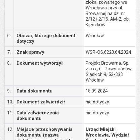
zlokalizowanego we
Wrocławiu przy ul.
Browarnej na dz. nr
2/12 i 2/15, AM-2, ob.
Kleczków
6.
Obszar, którego dokument
Wrocław
dotyczy
7.
Znak sprawy
WSR-OS.6220.64.2024
8.
Dokument wytworzył
Projekt Browarna, Sp.
z o.o., ul. Powstańców
Śląskich 9, 53-333
Wrocław
9.
Data dokumentu
18.09.2024
10.
Dokument zatwierdził
nie dotyczy
11.
Data zatwierdzenia
nie dotyczy
dokumentu
12.
Miejsce przechowywania
Urząd Miejski
dokumentu (nazwa
Wrocławia, Wydział