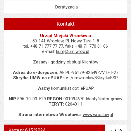
Deratyzacja
Kontakt
Urząd Miejski Wrocławia
50-141 Wrocław, Pl. Nowy Targ 1-8
tel. +48 71 777 77 77, faks +48 71 770 61 66
e-mail:
kum@um.wroc.pl
Zasady i godziny obsługi Klientów
Adres do e-doręczeń:
AE:PL-95179-82549-VVTFT-27
Skrytka UMW na ePUAP-ie:
/umwroclaw/SkrytkaESP
Ważny komunikat dot. ePUAP
NIP
896-10-03-529
REGON
001094670 Identyfikator gminy
TERYT:
026401 1
Strona internetowa Wrocławia
:
www.wroclaw.pl
Karta nr 615/2024