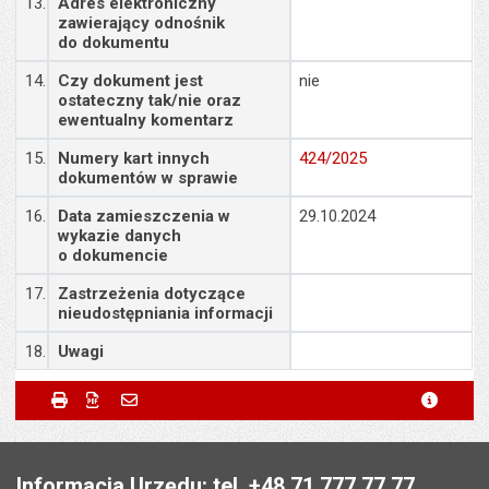
13.
Adres elektroniczny
zawierający odnośnik
do dokumentu
14.
Czy dokument jest
nie
ostateczny tak/nie oraz
ewentualny komentarz
15.
Numery kart innych
424/2025
dokumentów w sprawie
16.
Data zamieszczenia w
29.10.2024
wykazie danych
o dokumencie
17.
Zastrzeżenia dotyczące
nieudostępniania informacji
18.
Uwagi
Metryczka
Powiadom znajomego
Odpowiedzialny za treść:
Małgorzata Demianowicz
Drukuj
Zapisz do PDF
Powiadom znajomego
metryc
Powiadom znajomego
Pole wymagane
Twoje imię i nazwisko
*
Data wytworzenia:
29.10.2024
Stopka
Opublikował w BIP:
Joanna Gnoińska
Pole wymagane
Twój adres e-mail
*
Informacja Urzędu: tel. +48 71 777 77 77