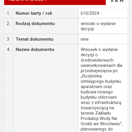
A
po
A
domyś
A
zmniejsz
tekst na
wielk
te
stronie
Szczegóły
tekstu
1.
Numer karty / rok
610/2024
s
stron
2.
Rodzaj dokumentu
wnioski o wydanie
decyzji
3.
Temat dokumentu
inne
4.
Nazwa dokumentu
Wniosek o wydanie
decyzji o
środowiskowych
uwarunkowaniach dla
przedsięwzięcia pn.
„Rozbiórka
istniejącego budynku
aparatowni oraz
budowa nowego
budynku chlorowni
wraz z infrastrukturą
towarzyszącą na
terenie Zakładu
Produkcji Wody Na
Grobli we Wrocławiu”,
planowanego do