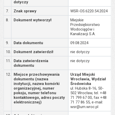
dotyczy
7.
Znak sprawy
WSR-OS.6220.54.2024
8.
Dokument wytworzył
Miejskie
Przedsiębiorstwo
Wodociągów i
Kanalizacji S.A.
9.
Data dokumentu
09.08.2024
10.
Dokument zatwierdził
nie dotyczy
11.
Data zatwierdzenia
nie dotyczy
dokumentu
12.
Miejsce przechowywania
Urząd Miejski
dokumentu (nazwa
Wrocławia, Wydział
instytucji, nazwa komórki
Środowiska
organizacyjnej, numer
ul. Hubska 8-16, 50-
pokoju, numer telefonu
502 Wrocław, tel. +48
kontaktowego, adres poczty
71 799 67 00, fax +48
elektronicznej)
71 77 86 55, e-mail:
wsr@um.wroc.pl