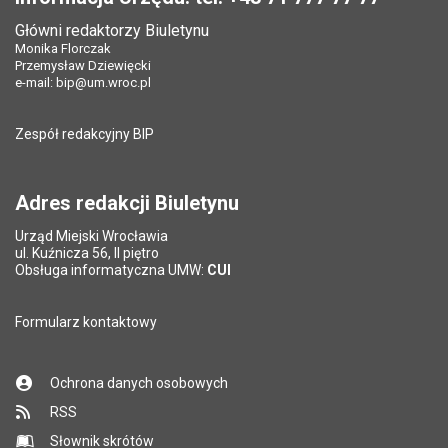
Data opublikowania:
29.10.2024 13:40
Główni redaktorzy Biuletynu
Pole wymagane
Tytuł e-maila
*
Monika Florczak
Liczba wyświetleń:
197
Przemysław Dziewięcki
e-mail:
bip@um.wroc.pl
Pole wymagane
Adres e-mail znajomego
*
Zespół redakcyjny BIP
Pytanie antyspamowe
Podaj słownie
Pole wymagane
wynik działania: 16 minus 9
*
Adres redakcji Biuletynu
Urząd Miejski Wrocławia
*
ul. Kuźnicza 56, II piętro
Pole wymagane
Obsługa informatyczna UMW:
CUI
Formularz kontaktowy
Ochrona danych osobowych
RSS
Słownik skrótów