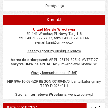
Deratyzacja
Kontakt
Urząd Miejski Wrocławia
50-141 Wrocław, Pl. Nowy Targ 1-8
tel. +48 71 777 77 77, faks +48 71 770 61 66
e-mail:
kum@um.wroc.pl
Zasady i godziny obsługi Klientów
Adres do e-doręczeń:
AE:PL-95179-82549-VVTFT-27
Skrytka UMW na ePUAP-ie:
/umwroclaw/SkrytkaESP
Ważny komunikat dot. ePUAP
NIP
896-10-03-529
REGON
001094670 Identyfikator gminy
TERYT:
026401 1
Strona internetowa Wrocławia
:
www.wroclaw.pl
Karta nr 610/2024