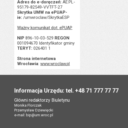
Adres do e-doręczeń:
AE:PL-
95179-82549-VVTFT-27
Skrytka UMW na ePUAP-
ie:
/umwroclaw/SkrytkaESP
Ważny komunikat dot. ePUAP
NIP
896-10-03-529
REGON
001094670 Identyfikator gminy
TERYT:
026401 1
Strona internetowa
Wrocławia
:
www.wroclaw.pl
Stopka
Informacja Urzędu: tel. +48 71 777 77 77
Główni redaktorzy Biuletynu
Monika Florczak
Przemysław Dziewięcki
e-mail:
bip@um.wroc.pl