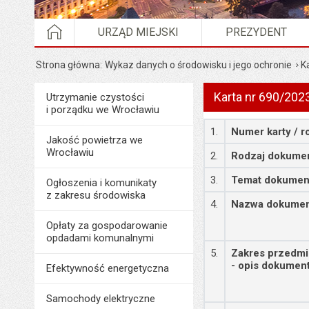
STRONA GŁÓWNA
URZĄD MIEJSKI
PREZYDENT
Strona główna
Wykaz danych o środowisku i jego ochronie
K
Karta nr 690/202
Menu
Utrzymanie czystości
Środowisko i ekologia
i porządku we Wrocławiu
Szczegóły
1.
Numer karty / r
Jakość powietrza we
Wrocławiu
2.
Rodzaj dokume
3.
Temat dokumen
Ogłoszenia i komunikaty
z zakresu środowiska
4.
Nazwa dokume
Opłaty za gospodarowanie
opdadami komunalnymi
5.
Zakres przedm
- opis dokumen
Efektywność energetyczna
Samochody elektryczne