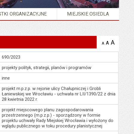
TKI ORGANIZACYJNE
MIEJSKIE OSIEDLA
A
powię
A
domyślna
A
zmniejsz
tekst na
wielkość
tekst 
stronie
tekstu na
stron
690/2023
stronie
projekty polityk, strategii, planów i programów
inne
projekt m.p.z.p. w rejonie ulicy Chałupniczej i Grobli
Łaniewskiej we Wrocławiu - uchwała nr LII/1390/22 z dnia
28 kwietnia 2022 r.
projekt miejscowego planu zagospodarowania
przestrzennego (m.p.z.p.) - sporządzony w formie
projektu uchwały Rady Miejskiej Wrocławia i wyłożony do
wglądu publicznego w toku procedury planistycznej