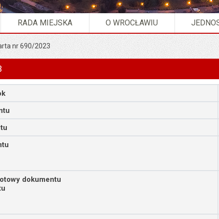
RADA MIEJSKA
O WROCŁAWIU
JEDNOS
arta nr 690/2023
3
ok
ntu
tu
ntu
iotowy dokumentu
tu