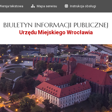
Przejdź do głównego
Przejdź do treści
Wersja tekstowa
Mapa serwisu
Instrukcja obsługi
menu
BIULETYN INFORMACJI PUBLICZNEJ
Urzędu Miejskiego Wrocławia