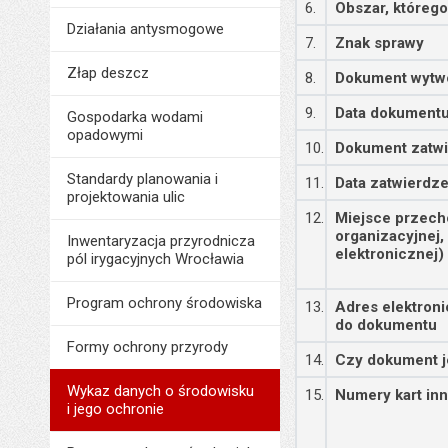
6.
Obszar, któreg
Działania antysmogowe
7.
Znak sprawy
Złap deszcz
8.
Dokument wytw
9.
Data dokument
Gospodarka wodami
opadowymi
10.
Dokument zatwi
Standardy planowania i
11.
Data zatwierdz
projektowania ulic
12.
Miejsce przech
organizacyjnej,
Inwentaryzacja przyrodnicza
elektronicznej)
pól irygacyjnych Wrocławia
Program ochrony środowiska
13.
Adres elektron
do dokumentu
Formy ochrony przyrody
14.
Czy dokument j
Wykaz danych o środowisku
15.
Numery kart in
i jego ochronie