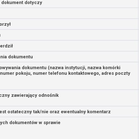
o dokument dotyczy
orzył
u
erdził
enia dokumentu
owywania dokumentu (nazwa instytucji, nazwa komórki
 numer pokoju, numer telefonu kontaktowego, adres poczty
iczny zawierający odnośnik
est ostateczny tak/nie oraz ewentualny komentarz
nych dokumentów w sprawie