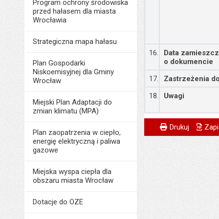
Program ochrony środowiska
przed hałasem dla miasta
Wrocławia
Strategiczna mapa hałasu
16.
Data zamieszcz
o dokumencie
Plan Gospodarki
Niskoemisyjnej dla Gminy
17.
Zastrzeżenia do
Wrocław
18.
Uwagi
Miejski Plan Adaptacji do
zmian klimatu (MPA)
Metryczka
Powiadom znajome
Odpowiedzialny za 
Drukuj
Zapi
Plan zaopatrzenia w ciepło,
energię elektryczną i paliwa
Data wytworzenia:
gazowe
Opublikował w BIP
Miejska wyspa ciepła dla
Data opublikowani
obszaru miasta Wrocław
Liczba wyświetleń:
Dotacje do OZE