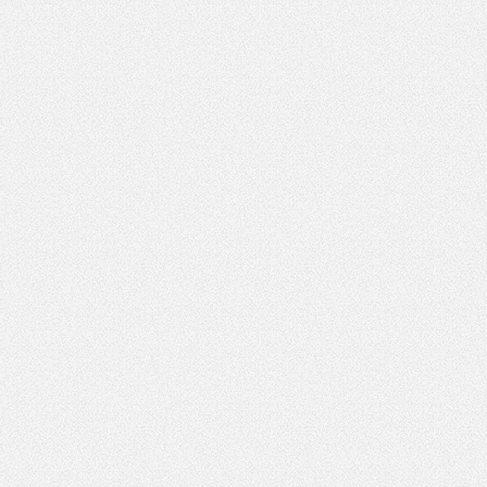
*
Pole wymagane