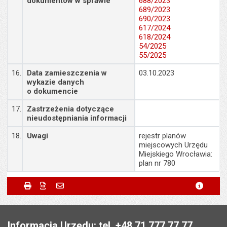
dokumentów w sprawie
688/2023
689/2023
690/2023
617/2024
618/2024
54/2025
55/2025
16.
Data zamieszczenia w
03.10.2023
wykazie danych
o dokumencie
17.
Zastrzeżenia dotyczące
nieudostępniania informacji
18.
Uwagi
rejestr planów
miejscowych Urzędu
Miejskiego Wrocławia:
plan nr 780
Metryczka
Powiadom znajomego
Odpowiedzialny za treść:
Przemysław Matyja
Drukuj
Zapisz do PDF
Powiadom znajomego
metryc
Powiadom znajomego
Pole wymagane
Twoje imię i nazwisko
*
Data wytworzenia:
03.10.2023
Stopka
Opublikował w BIP:
Marlena Staniek
Pole wymagane
Twój adres e-mail
*
Informacja Urzędu: tel. +48 71 777 77 77