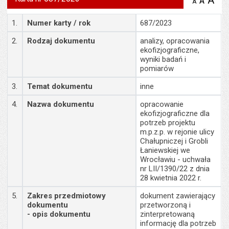
A
po
A
domyś
A
zmniejsz
tekst na
wielk
te
stronie
Szczegóły
tekstu
1.
Numer karty / rok
687/2023
s
stron
2.
Rodzaj dokumentu
analizy, opracowania
ekofizjograficzne,
wyniki badań i
pomiarów
3.
Temat dokumentu
inne
4.
Nazwa dokumentu
opracowanie
ekofizjograficzne dla
potrzeb projektu
m.p.z.p. w rejonie ulicy
Chałupniczej i Grobli
Łaniewskiej we
Wrocławiu - uchwała
nr LII/1390/22 z dnia
28 kwietnia 2022 r.
5.
Zakres przedmiotowy
dokument zawierający
dokumentu
przetworzoną i
- opis dokumentu
zinterpretowaną
informację dla potrzeb