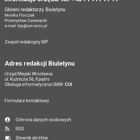
Data opublikowania:
03.10.2023 09:28
Główni redaktorzy Biuletynu
Pole wymagane
Tytuł e-maila
*
Monika Florczak
Liczba wyświetleń:
222
Przemysław Dziewięcki
e-mail:
bip@um.wroc.pl
Pole wymagane
Adres e-mail znajomego
*
Zespół redakcyjny BIP
Pytanie antyspamowe
Podaj słownie
Pole wymagane
wynik działania: 11 minus 6
*
Adres redakcji Biuletynu
Urząd Miejski Wrocławia
*
ul. Kuźnicza 56, II piętro
Pole wymagane
Obsługa informatyczna UMW:
CUI
Formularz kontaktowy
Ochrona danych osobowych
RSS
Słownik skrótów