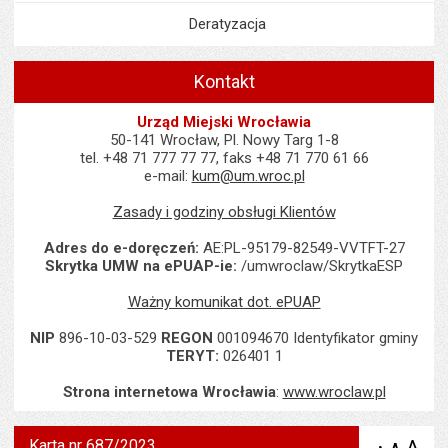
Deratyzacja
Kontakt
Urząd Miejski Wrocławia
50-141 Wrocław, Pl. Nowy Targ 1-8
tel. +48 71 777 77 77, faks +48 71 770 61 66
e-mail:
kum@um.wroc.pl
Zasady i godziny obsługi Klientów
Adres do e-doręczeń:
AE:PL-95179-82549-VVTFT-27
Skrytka UMW na ePUAP-ie:
/umwroclaw/SkrytkaESP
Ważny komunikat dot. ePUAP
NIP
896-10-03-529
REGON
001094670 Identyfikator gminy
TERYT:
026401 1
Strona internetowa Wrocławia
:
www.wroclaw.pl
Karta nr 687/2023