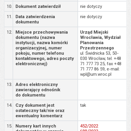
10.
Dokument zatwierdził
nie dotyczy
11.
Data zatwierdzenia
nie dotyczy
dokumentu
12.
Miejsce przechowywania
Urząd Miejski
dokumentu (nazwa
Wrocławia, Wydział
instytucji, nazwa komórki
Planowania
organizacyjnej, numer
Przestrzennego
pokoju, numer telefonu
ul. Świdnicka 53, 50-
kontaktowego, adres poczty
030 Wrocław, tel. +48
elektronicznej)
71 777 73 25, fax +48
71 777 86 59, e-mail:
wpl@um.wroc.pl
13.
Adres elektroniczny
zawierający odnośnik
do dokumentu
14.
Czy dokument jest
tak
ostateczny tak/nie oraz
ewentualny komentarz
15.
Numery kart innych
452/2022