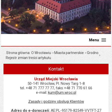
Menu
Strona główna
O Wrocławiu
Miasta partnerskie
Grodno
Rejestr zmian treści artykułu
Kontakt
Urząd Miejski Wrocławia
50-141 Wrocław, Pl. Nowy Targ 1-8
tel. +48 71 777 77 77, faks +48 71 770 61 66
e-mail:
kum@um.wroc.pl
Zasady i godziny obsługi Klientów
Adres do e-doręczeń:
AE:PL-95179-82549-VVTFT-27