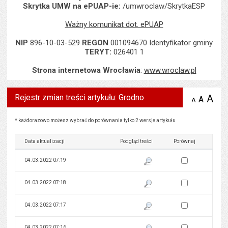
Skrytka UMW na ePUAP-ie:
/umwroclaw/SkrytkaESP
Ważny komunikat dot. ePUAP
NIP
896-10-03-529
REGON
001094670 Identyfikator gminy
TERYT:
026401 1
Strona internetowa Wrocławia
:
www.wroclaw.pl
Rejestr zmian treści artykułu: Grodno
A
po
A
domyś
A
zmniejsz
tekst na
wielk
te
stronie
tekstu
Rejestr zmian treści artykułu: Grodno
s
* każdorazowo możesz wybrać do porównania tylko 2 wersje artykułu
stron
Data aktualizacji
Podgląd treści
Porównaj
Zaznacz wersję do 
04.03.2022 07:19
Pokaż podgląd wersji z dnia 04
Zaznacz wersję do 
04.03.2022 07:18
Pokaż podgląd wersji z dnia 04
Zaznacz wersję do 
04.03.2022 07:17
Pokaż podgląd wersji z dnia 04
Zaznacz wersję do 
04.03.2022 07:16
Pokaż podgląd wersji z dnia 04