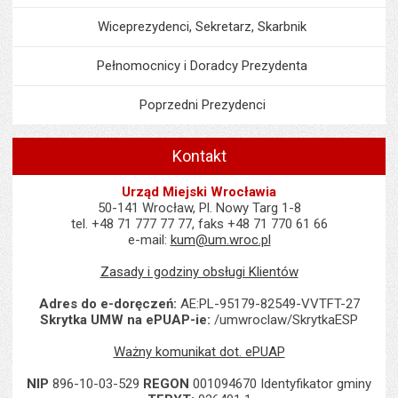
Wiceprezydenci, Sekretarz, Skarbnik
Pełnomocnicy i Doradcy Prezydenta
Poprzedni Prezydenci
Kontakt
Urząd Miejski Wrocławia
50-141 Wrocław, Pl. Nowy Targ 1-8
tel. +48 71 777 77 77, faks +48 71 770 61 66
e-mail:
kum@um.wroc.pl
Zasady i godziny obsługi Klientów
Adres do e-doręczeń:
AE:PL-95179-82549-VVTFT-27
Skrytka UMW na ePUAP-ie:
/umwroclaw/SkrytkaESP
Ważny komunikat dot. ePUAP
NIP
896-10-03-529
REGON
001094670 Identyfikator gminy