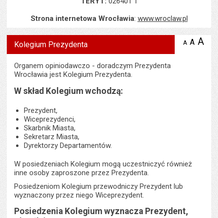
TERYT:
026401 1
Strona internetowa Wrocławia
:
www.wroclaw.pl
Wyświetlono artykuł "Kolegium Prezydenta ".
A
po
A
domyś
A
zmniejsz
Kolegium Prezydenta
tekst na
wielk
te
stronie
tekstu
s
Organem opiniodawczo - doradczym Prezydenta
stron
Wrocławia jest Kolegium Prezydenta.
W skład Kolegium wchodzą:
Prezydent,
Wiceprezydenci,
Skarbnik Miasta,
Sekretarz Miasta,
Dyrektorzy Departamentów.
W posiedzeniach Kolegium mogą uczestniczyć również
inne osoby zaproszone przez Prezydenta.
Posiedzeniom Kolegium przewodniczy Prezydent lub
wyznaczony przez niego Wiceprezydent.
Posiedzenia Kolegium wyznacza Prezydent,