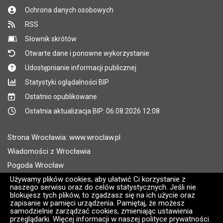
Ochrona danych osobowych
RSS
Słownik skrótów
Otwarte dane i ponowne wykorzystanie
Udostępnianie informacji publicznej
Statystyki oglądalności BIP
Ostatnio opublikowane
Ostatnia aktualizacja BIP: 06.08.2026 12:08
Strona Wrocławia: www.wroclaw.pl
Wiadomości z Wrocławia
Pogoda Wrocław
Używamy plików cookies, aby ułatwić Ci korzystanie z
Rozkłady jazdy MPK Wrocław
naszego serwisu oraz do celów statystycznych. Jeśli nie
Administratorem wroclaw.pl jest: ARAW
blokujesz tych plików, to zgadzasz się na ich użycie oraz
zapisanie w pamięci urządzenia. Pamiętaj, że możesz
samodzielnie zarządzać cookies, zmieniając ustawienia
Wersja systemu: 2.8.30.09
przeglądarki. Więcej informacji w naszej polityce prywatności.