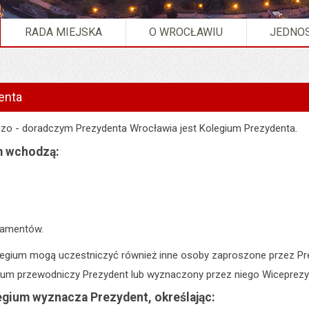
RADA MIEJSKA
O WROCŁAWIU
JEDNOS
olegium Prezydenta ".
enta
o - doradczym Prezydenta Wrocławia jest Kolegium Prezydenta.
m wchodzą:
tamentów.
egium mogą uczestniczyć również inne osoby zaproszone przez Pr
um przewodniczy Prezydent lub wyznaczony przez niego Wiceprezy
egium wyznacza Prezydent, określając: