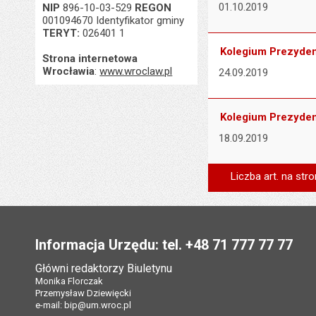
01.10.2019
NIP
896-10-03-529
REGON
001094670 Identyfikator gminy
TERYT:
026401 1
Kolegium Prezydent
Strona internetowa
Wrocławia
:
www.wroclaw.pl
24.09.2019
Kolegium Prezydent
18.09.2019
Liczba art. na stro
Stopka
Informacja Urzędu: tel. +48 71 777 77 77
Główni redaktorzy Biuletynu
Monika Florczak
Przemysław Dziewięcki
e-mail:
bip@um.wroc.pl