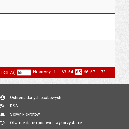
Nr strony:
Strona
1
..
Strona
63
Strona
64
Strona
65
Strona
66
Strona
67
..
Strona
73
 1 do 73)
st
następna
Ochrona danych osobowych
RSS
Słownik skrótów
Otwarte dane i ponowne wykorzystanie