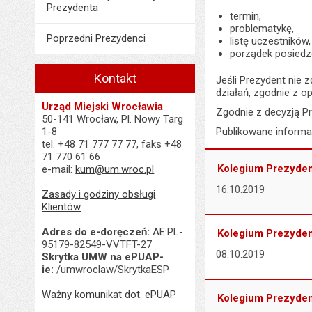
Prezydenta
termin,
problematykę,
Poprzedni Prezydenci
listę uczestników,
porządek posiedz
Kontakt
Jeśli Prezydent nie 
działań, zgodnie z op
Urząd Miejski Wrocławia
Zgodnie z decyzją Pr
50-141 Wrocław, Pl. Nowy Targ
1-8
Publikowane informac
tel. +48 71 777 77 77, faks +48
71 770 61 66
Kolegium Prezydent
e-mail:
kum@um.wroc.pl
16.10.2019
Zasady i godziny obsługi
Klientów
Adres do e-doręczeń:
AE:PL-
Kolegium Prezydent
95179-82549-VVTFT-27
08.10.2019
Skrytka UMW na ePUAP-
ie:
/umwroclaw/SkrytkaESP
Ważny komunikat dot. ePUAP
Kolegium Prezydent