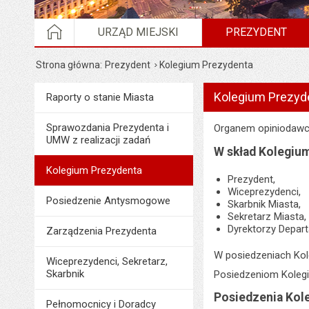
STRONA GŁÓWNA
URZĄD MIEJSKI
PREZYDENT
Strona główna
Prezydent
Kolegium Prezydenta
Wyświetlono artykuł "K
Kolegium Prezyd
Menu
Raporty o stanie Miasta
Prezydent
Sprawozdania Prezydenta i
Organem opiniodawcz
UMW z realizacji zadań
W skład Kolegiu
Kolegium Prezydenta
Prezydent,
Wiceprezydenci,
Posiedzenie Antysmogowe
Skarbnik Miasta,
Sekretarz Miasta,
Dyrektorzy Depar
Zarządzenia Prezydenta
W posiedzeniach Kol
Wiceprezydenci, Sekretarz,
Skarbnik
Posiedzeniom Kolegi
Posiedzenia Kol
Pełnomocnicy i Doradcy