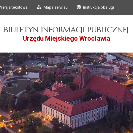
Przejdź do głównego
Przejdź do treści
Wersja tekstowa
Mapa serwisu
Instrukcja obsługi
menu
BIULETYN INFORMACJI PUBLICZNEJ
Urzędu Miejskiego Wrocławia