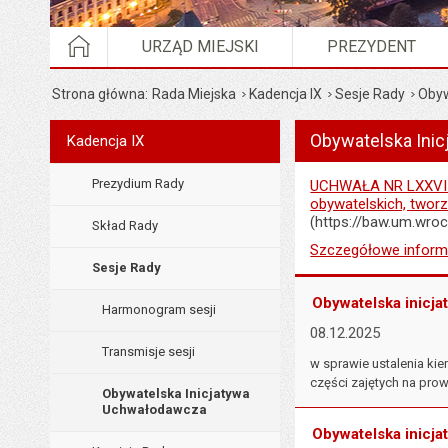
STRONA GŁÓWNA
URZĄD MIEJSKI
PREZYDENT
Strona główna
Rada Miejska
Kadencja IX
Sesje Rady
Obyw
Wyświetlono artykuł "
Obywatelska Ini
Menu
Kadencja IX
Rada Miejska
Prezydium Rady
UCHWAŁA NR LXXVIII
obywatelskich, twor
(https://baw.um.wro
Skład Rady
Szczegółowe inform
Sesje Rady
Obywatelska inicj
Harmonogram sesji
08.12.2025
Transmisje sesji
w sprawie ustalenia ki
części zajętych na prow
Obywatelska Inicjatywa
Uchwałodawcza
Obywatelska inicj