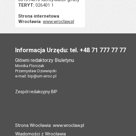
TERYT:
026401 1
Strona internetowa
Wrocławia
:
www.wroclaw.pl
Stopka
Informacja Urzędu: tel. +48 71 777 77 77
Główni redaktorzy Biuletynu
Monika Florczak
Przemysław Dziewięcki
e-mail:
bip@um.wroc.pl
Zespół redakcyjny BIP
Strona Wrocławia: www.wroclaw.pl
Wiadomości z Wrocławia