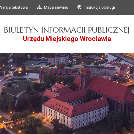
Przejdź do głównego
Przejdź do treści
Wersja tekstowa
Mapa serwisu
Instrukcja obsługi
menu
BIULETYN INFORMACJI PUBLICZNEJ
Urzędu Miejskiego Wrocławia