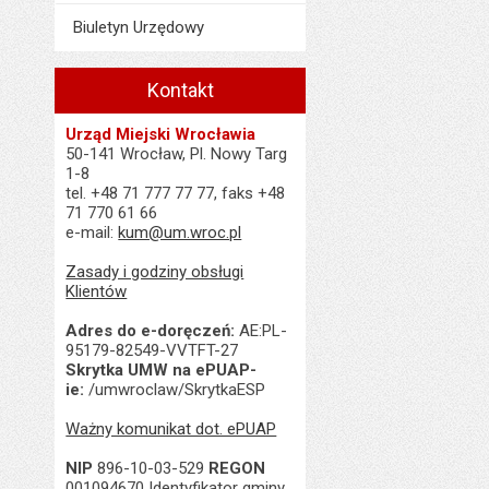
Biuletyn Urzędowy
Kontakt
Urząd Miejski Wrocławia
50-141 Wrocław, Pl. Nowy Targ
1-8
tel. +48 71 777 77 77, faks +48
71 770 61 66
e-mail:
kum@um.wroc.pl
Zasady i godziny obsługi
Klientów
Adres do e-doręczeń:
AE:PL-
95179-82549-VVTFT-27
Skrytka UMW na ePUAP-
ie:
/umwroclaw/SkrytkaESP
Ważny komunikat dot. ePUAP
NIP
896-10-03-529
REGON
001094670 Identyfikator gminy