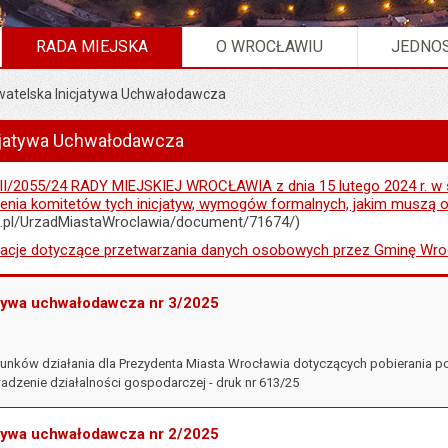
RADA MIEJSKA
O WROCŁAWIU
JEDNOS
atelska Inicjatywa Uchwałodawcza
Obywatelska Inicjatywa Uchwałodawcza".
cjatywa Uchwałodawcza
/2055/24 RADY MIEJSKIEJ WROCŁAWIA z dnia 15 lutego 2024 r. w s
zenia komitetów tych inicjatyw, wymogów formalnych, jakim muszą o
c.pl/UrzadMiastaWroclawia/document/71674/)
acje dotyczące przetwarzania danych osobowych przez Gminę Wr
atywa uchwałodawcza nr 3/2025
erunków działania dla Prezydenta Miasta Wrocławia dotyczących pobierania 
adzenie działalności gospodarczej - druk nr 613/25
atywa uchwałodawcza nr 2/2025