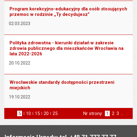
Program korekcyjno-edukacyjny dla osób stosujących
przemoc w rodzinie „Ty decydujesz”
02.03.2023
Polityka zdrowotna - kierunki działań w zakresie
zdrowia publicznego dla mieszkańców Wrocławia na
lata 2022-2026
20.10.2022
Wrocławskie standardy dostępności przestrzeni
miejskich
19.10.2022
5
elementów na stronie
10
elementów
15
elementów
20
elementów
25
elementów
Nr strony:
Strona
1
Strona
2
Strona
3
..
na stronie
na stronie
na stronie
na stronie
st
następna
Stopka