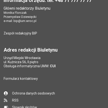
Informacja Urzędu: tel. +48 71 777 77 77
Główni redaktorzy Biuletynu
Monika Florczak
Przemysław Dziewięcki
e-mail:
bip@um.wroc.pl
Zespół redakcyjny BIP
Adres redakcji Biuletynu
Urząd Miejski Wrocławia
ul. Kuźnicza 56, II piętro
Obsługa informatyczna UMW:
CUI
Formularz kontaktowy
Ochrona danych osobowych
RSS
Słownik skrótów