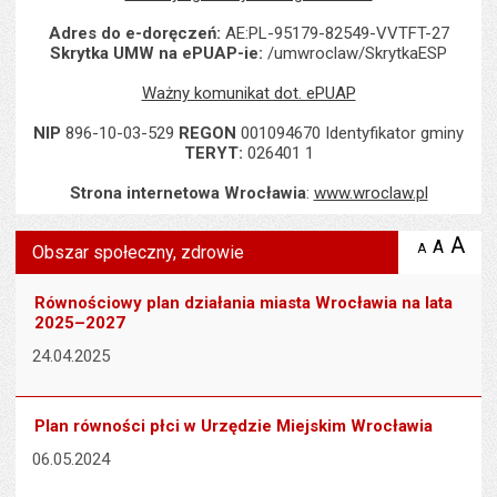
Adres do e-doręczeń:
AE:PL-95179-82549-VVTFT-27
Skrytka UMW na ePUAP-ie:
/umwroclaw/SkrytkaESP
Ważny komunikat dot. ePUAP
NIP
896-10-03-529
REGON
001094670 Identyfikator gminy
TERYT:
026401 1
Strona internetowa Wrocławia
:
www.wroclaw.pl
Wyświetlono artykuł "Obszar społeczny, zdrowie".
A
po
A
domyś
A
zmniejsz
Obszar społeczny, zdrowie
tekst na
wielk
te
stronie
tekstu
s
Równościowy plan działania miasta Wrocławia na lata
stron
2025–2027
24.04.2025
Plan równości płci w Urzędzie Miejskim Wrocławia
06.05.2024