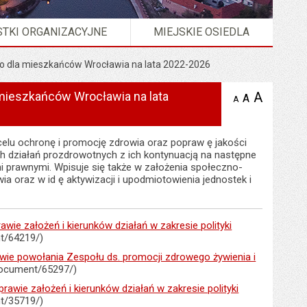
TKI ORGANIZACYJNE
MIEJSKIE OSIEDLA
ego dla mieszkańców Wrocławia na lata 2022-2026
a mieszkańców Wrocławia na lata
A
powię
A
domyślna
A
zmniejsz
tekst na
wielkość
tekst 
stronie
tekstu na
stron
stronie
 celu ochronę i promocję zdrowia oraz popraw ę jakości
h działań prozdrowotnych z ich kontynuacją na następne
i prawnymi. Wpisuje się także w założenia społeczno-
 oraz w id ę aktywizacji i upodmiotowienia jednostek i
 założeń i kierunków działań w zakresie polityki
t/64219/)
 powołania Zespołu ds. promocji zdrowego żywienia i
document/65297/)
ie założeń i kierunków działań w zakresie polityki
t/35719/)