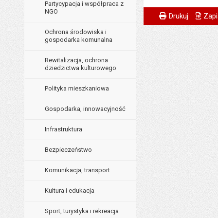
Partycypacja i współpraca z
Metryczka
Powiadom znajome
NGO
Odpowiedzialny za 
Drukuj
Zapi
Data wytworzenia:
Ochrona środowiska i
gospodarka komunalna
Opublikował w BIP
Rewitalizacja, ochrona
Data opublikowani
dziedzictwa kulturowego
Ostatnio zaktualiz
Polityka mieszkaniowa
Data ostatniej aktua
Gospodarka, innowacyjność
Liczba wyświetleń:
Infrastruktura
Bezpieczeństwo
Komunikacja, transport
Kultura i edukacja
Sport, turystyka i rekreacja