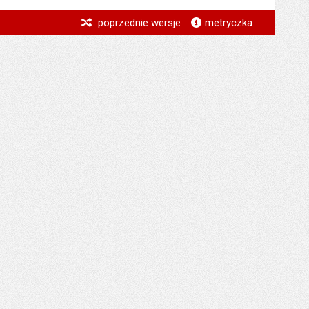
*
poprzednie wersje
metryczka
*
*
*
*