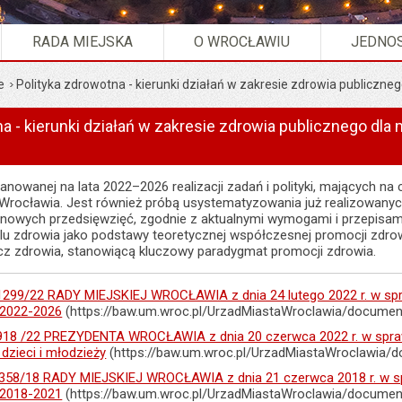
RADA MIEJSKA
O WROCŁAWIU
JEDNOS
e
Polityka zdrowotna - kierunki działań w zakresie zdrowia publiczn
na - kierunki działań w zakresie zdrowia publicznego dl
nowanej na lata 2022–2026 realizacji zadań i polityki, mających na
Wrocławia. Jest również próbą usystematyzowania już realizowanyc
i nowych przedsięwzięć, zgodnie z aktualnymi wymogami i przepisam
 zdrowia jako podstawy teoretycznej współczesnej promocji zdrowia
cz zdrowia, stanowiącą kluczowy paradygmat promocji zdrowia.
9/22 RADY MIEJSKIEJ WROCŁAWIA z dnia 24 lutego 2022 r. w sprawie
 2022-2026
(https://baw.um.wroc.pl/UrzadMiastaWroclawia/documen
8 /22 PREZYDENTA WROCŁAWIA z dnia 20 czerwca 2022 r. w sprawie
 dzieci i młodzieży
(https://baw.um.wroc.pl/UrzadMiastaWroclawia/
8/18 RADY MIEJSKIEJ WROCŁAWIA z dnia 21 czerwca 2018 r. w spraw
 2018-2021
(https://baw.um.wroc.pl/UrzadMiastaWroclawia/documen