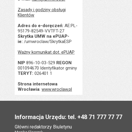
Zasady i godziny obsługi
Klientów
Adres do e-doręczeń:
AE:PL-
95179-82549-VVTFT-27
Skrytka UMW na ePUAP-
ie:
/umwroclaw/SkrytkaESP
Ważny komunikat dot. ePUAP
NIP
896-10-03-529
REGON
001094670 Identyfikator gminy
TERYT:
026401 1
Strona internetowa
Wrocławia
:
www.wroclaw.pl
Stopka
Informacja Urzędu: tel. +48 71 777 77 77
Główni redaktorzy Biuletynu