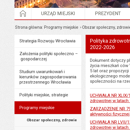
STRONA GŁÓWNA
URZĄD MIEJSKI
PREZYDENT
Strona główna
Programy miejskie
Obszar społeczny, zdrowi
Polityka zdrowot
Menu
Strategia Rozwoju Wrocławia
Programy i projekty miasta
2022-2026
Założenia polityki społeczno –
gospodarczej
Dokument dotyczy pla
życia mieszkań ców 
5 lat oraz propozycj
Studium uwarunkowań i
ekologicznego modelu
kierunków zagospodarowania
społeczności na rze
przestrzennego Wrocławia
Polityki miejskie, strategie
UCHWAŁA NR XLIX/129
zdrowotnej w latach
Programy miejskie
ZARZĄDZENIE NR 791
aktywności fizycznej
Obszar społeczny, zdrowie
UCHWAŁA NR LVII/135
zdrowotnej w latach