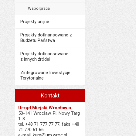
Współpraca
Projekty unijne
Projekty dofinansowane z
Budżetu Państwa
Projekty dofinansowane
z innych źródeł
Zintegrowane Inwestycje
Terytorialne
Kontakt
Urząd Miejski Wrocławia
50-141 Wrocław, Pl. Nowy Targ
1-8
tel. +48 71 777 77 77, faks +48
71 770 61 66
e-mail:
kum@um.wroc.pl