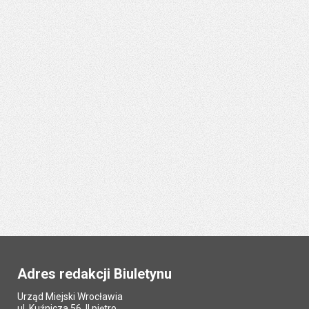
Adres redakcji Biuletynu
Urząd Miejski Wrocławia
ul. Kuźnicza 56, II piętro