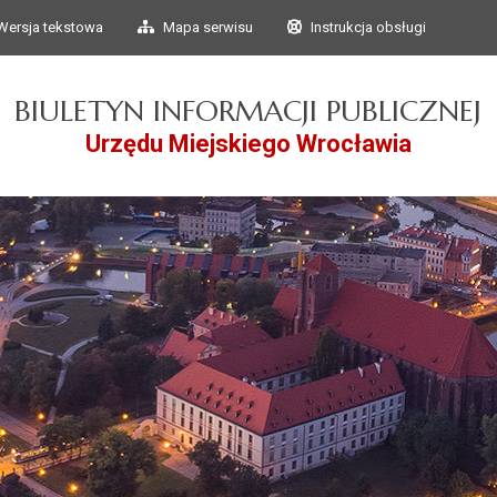
Przejdź do głównego
Przejdź do treści
Wersja tekstowa
Mapa serwisu
Instrukcja obsługi
menu
BIULETYN INFORMACJI PUBLICZNEJ
Urzędu Miejskiego Wrocławia