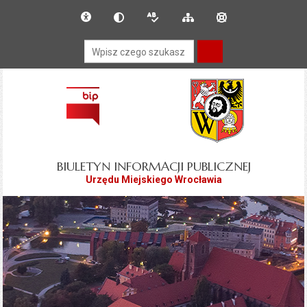
Przejdź do głównego
Przejdź do treści
Deklaracja dostępności
Dla słabowidzących
Wersja tekstowa
Mapa serwisu
Instrukcja obsługi
menu
Wyszukiwarka
BIULETYN INFORMACJI PUBLICZNEJ
Urzędu Miejskiego Wrocławia