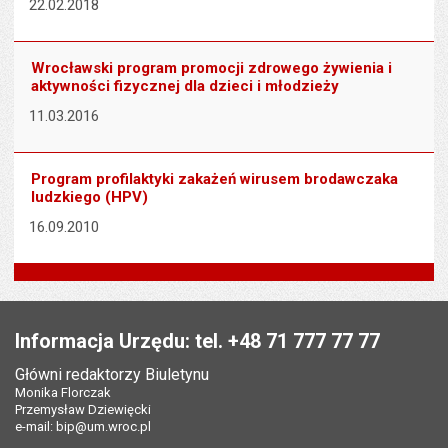
22.02.2018
Wrocławski program promocji zdrowego żywienia i
aktywności fizycznej dla dzieci i młodzieży
11.03.2016
Program profilaktyki zakażeń wirusem brodawczaka
ludzkiego (HPV)
16.09.2010
Stopka
Informacja Urzędu: tel. +48 71 777 77 77
Główni redaktorzy Biuletynu
Monika Florczak
Przemysław Dziewięcki
e-mail:
bip@um.wroc.pl