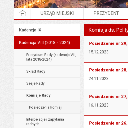
STRONA GŁÓWNA
URZĄD MIEJSKI
PREZYDENT
Wyświetlono artykuł "Ko
Komisja ds. Polit
Menu
Kadencja IX
Rada Miejska
Kadencja VIII (2018 - 2024)
Posiedzenie nr 29,
15.12.2023
Prezydium Rady (kadencja VIII,
lata 2018-2024)
Posiedzenie nr 28, 
Skład Rady
24.11.2023
Sesje Rady
Komisje Rady
Posiedzenie nr 27, 
16.11.2023
Posiedzenia komisji
Interpelacje i zapytania
Posiedzenie nr 26,
radnych