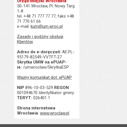
Urząd Miejski Wrocławia
50-141 Wrocław, Pl. Nowy Targ
1-8
tel. +48 71 777 77 77, faks +48
71 770 61 66
e-mail:
kum@um.wroc.pl
Zasady i godziny obsługi
Klientów
Adres do e-doręczeń:
AE:PL-
95179-82549-VVTFT-27
Skrytka UMW na ePUAP-
ie:
/umwroclaw/SkrytkaESP
Ważny komunikat dot. ePUAP
NIP
896-10-03-529
REGON
001094670 Identyfikator gminy
TERYT:
026401 1
Strona internetowa
Wrocławia
:
www.wroclaw.pl
Stopka