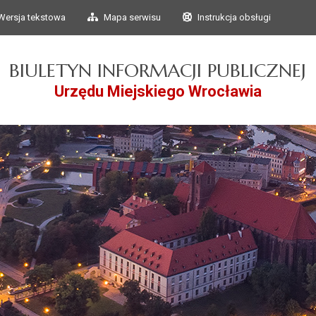
Przejdź do głównego
Przejdź do treści
Wersja tekstowa
Mapa serwisu
Instrukcja obsługi
menu
BIULETYN INFORMACJI PUBLICZNEJ
Urzędu Miejskiego Wrocławia