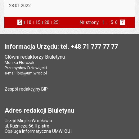
28.01.2022
5
elementów na stronie
10
elementów
15
elementów
20
elementów
25
elementów
Nr strony:
Strona
1
..
Strona
5
Strona
6
Strona
7
na stronie
na stronie
na stronie
na stronie
strona
poprzednia
Stopka
Informacja Urzędu: tel. +48 71 777 77 77
Główni redaktorzy Biuletynu
Monika Florczak
Przemysław Dziewięcki
e-mail:
bip@um.wroc.pl
Zespół redakcyjny BIP
Adres redakcji Biuletynu
Urząd Miejski Wrocławia
ul. Kuźnicza 56, II piętro
Obsługa informatyczna UMW:
CUI