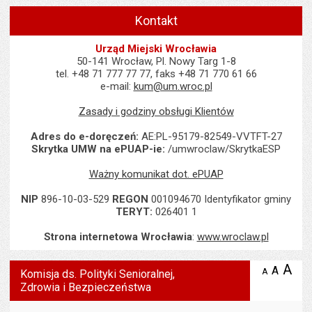
Kontakt
Urząd Miejski Wrocławia
50-141 Wrocław, Pl. Nowy Targ 1-8
tel. +48 71 777 77 77, faks +48 71 770 61 66
e-mail:
kum@um.wroc.pl
Zasady i godziny obsługi Klientów
Adres do e-doręczeń:
AE:PL-95179-82549-VVTFT-27
Skrytka UMW na ePUAP-ie:
/umwroclaw/SkrytkaESP
Ważny komunikat dot. ePUAP
NIP
896-10-03-529
REGON
001094670 Identyfikator gminy
TERYT:
026401 1
Strona internetowa Wrocławia
:
www.wroclaw.pl
Wyświetlono artykuł "Komisja ds. Polityki Senioralnej, Zdrowia i B
A
po
A
domyś
A
zmniejsz
Komisja ds. Polityki Senioralnej,
tekst na
wielk
te
Zdrowia i Bezpieczeństwa
stronie
tekstu
s
stron