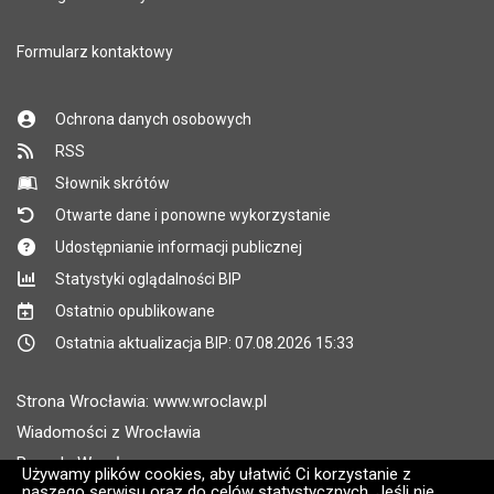
Formularz kontaktowy
Ochrona danych osobowych
RSS
Słownik skrótów
Otwarte dane i ponowne wykorzystanie
Udostępnianie informacji publicznej
Statystyki oglądalności BIP
Ostatnio opublikowane
Ostatnia aktualizacja BIP: 07.08.2026 15:33
Strona Wrocławia: www.wroclaw.pl
Wiadomości z Wrocławia
Pogoda Wrocław
Używamy plików cookies, aby ułatwić Ci korzystanie z
naszego serwisu oraz do celów statystycznych. Jeśli nie