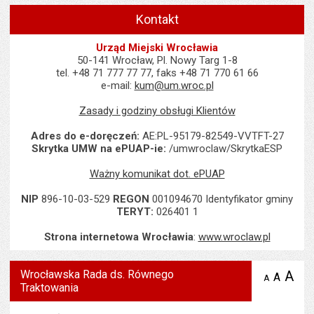
Kontakt
Urząd Miejski Wrocławia
50-141 Wrocław, Pl. Nowy Targ 1-8
tel. +48 71 777 77 77, faks +48 71 770 61 66
e-mail:
kum@um.wroc.pl
Zasady i godziny obsługi Klientów
Adres do e-doręczeń:
AE:PL-95179-82549-VVTFT-27
Skrytka UMW na ePUAP-ie:
/umwroclaw/SkrytkaESP
Ważny komunikat dot. ePUAP
NIP
896-10-03-529
REGON
001094670 Identyfikator gminy
TERYT:
026401 1
Strona internetowa Wrocławia
:
www.wroclaw.pl
Wrocławska Rada ds. Równego
A
po
A
domyś
A
zmniejsz
Traktowania
tekst na
wielk
te
stronie
tekstu
s