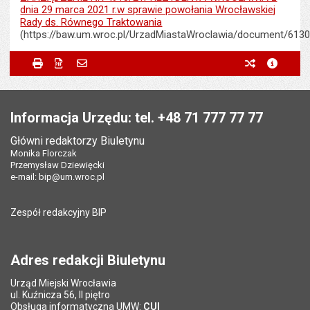
dnia 29 marca 2021 r.w sprawie powołania Wrocławskiej
Rady ds. Równego Traktowania
(https://baw.um.wroc.pl/UrzadMiastaWroclawia/document/613
Metryczka
Powiadom znajomego
Odpowiedzialny za treść:
Monika Florczak
Drukuj
Zapisz do PDF
Powiadom znajomego
poprzednie w
metryc
Powiadom znajomego
Pole wymagane
Twoje imię i nazwisko
*
Data wytworzenia:
30.03.2021
Stopka
Opublikował w BIP:
Monika Florczak
Pole wymagane
Twój adres e-mail
*
Informacja Urzędu: tel. +48 71 777 77 77
Data opublikowania:
30.03.2021 07:44
Główni redaktorzy Biuletynu
Pole wymagane
Tytuł e-maila
*
Monika Florczak
Ostatnio zaktualizował:
Monika Florczak
Przemysław Dziewięcki
Data ostatniej aktualizacji:
18.12.2025 11:38
e-mail:
bip@um.wroc.pl
Pole wymagane
Adres e-mail znajomego
*
Liczba wyświetleń:
2184
Zespół redakcyjny BIP
Pytanie antyspamowe
Podaj słownie
Pole wymagane
wynik działania: 16 minus 9
*
Adres redakcji Biuletynu
Urząd Miejski Wrocławia
*
ul. Kuźnicza 56, II piętro
Pole wymagane
Obsługa informatyczna UMW:
CUI