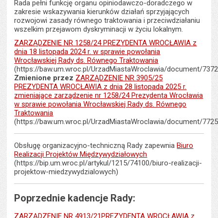
stron
Rada pełni funkcję organu opiniodawczo-doradczego w
zakresie wskazywania kierunków działań sprzyjających
rozwojowi zasady równego traktowania i przeciwdziałaniu
wszelkim przejawom dyskryminacji w życiu lokalnym.
ZARZĄDZENIE NR 1258/24 PREZYDENTA WROCŁAWIA z
dnia 18 listopada 2024 r. w sprawie powołania
Wrocławskiej Rady ds. Równego Traktowania
(https://baw.um.wroc.pl/UrzadMiastaWroclawia/document/7372
Zmienione przez
ZARZĄDZENIE NR 3905/25
PREZYDENTA WROCŁAWIA z dnia 28 listopada 2025 r.
zmieniające zarządzenie nr 1258/24 Prezydenta Wrocławia
w sprawie powołania Wrocławskiej Rady ds. Równego
Traktowania
(https://baw.um.wroc.pl/UrzadMiastaWroclawia/document/7725
Obsługę organizacyjno-techniczną Rady zapewnia
Biuro
Realizacji Projektów Międzywydziałowych
(https://bip.um.wroc.pl/artykul/1215/74100/biuro-realizacji-
projektow-miedzywydzialowych)
Poprzednie kadencje Rady:
ZARZĄDZENIE NR 4913/21PREZYDENTA WROCŁAWIA z