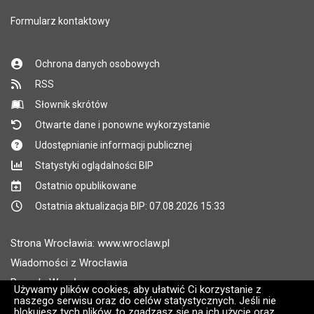
Formularz kontaktowy
Ochrona danych osobowych
RSS
Słownik skrótów
Otwarte dane i ponowne wykorzystanie
Udostępnianie informacji publicznej
Statystyki oglądalności BIP
Ostatnio opublikowane
Ostatnia aktualizacja BIP: 07.08.2026 15:33
Strona Wrocławia: www.wroclaw.pl
Wiadomości z Wrocławia
Pogoda Wrocław
Używamy plików cookies, aby ułatwić Ci korzystanie z
naszego serwisu oraz do celów statystycznych. Jeśli nie
Rozkłady jazdy MPK Wrocław
blokujesz tych plików, to zgadzasz się na ich użycie oraz