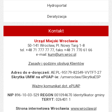
Hydroportal
Deratyzacja
Kontakt
Urząd Miejski Wrocławia
50-141 Wrocław, Pl. Nowy Targ 1-8
tel. +48 71 777 77 77, faks +48 71 770 61 66
e-mail:
kum@um.wroc.pl
Zasady i godziny obsługi Klientów
Adres do e-doręczeń:
AE:PL-95179-82549-VVTFT-27
Skrytka UMW na ePUAP-ie:
/umwroclaw/SkrytkaESP
Ważny komunikat dot. ePUAP
NIP
896-10-03-529
REGON
001094670 Identyfikator gminy
TERYT:
026401 1
Strona internetowa Wrocławia
:
www.wroclaw.pl