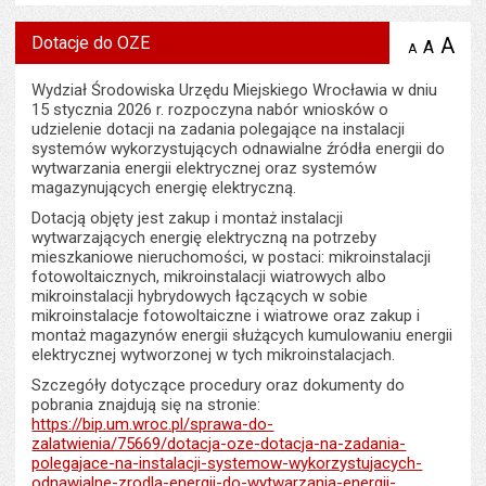
Dotacje do OZE
A
po
A
domyś
A
zmniejsz
tekst na
wielk
te
stronie
tekstu
Wydział Środowiska Urzędu Miejskiego Wrocławia w dniu
s
stron
15 stycznia 2026 r. rozpoczyna nabór wniosków o
udzielenie dotacji na zadania polegające na instalacji
systemów wykorzystujących odnawialne źródła energii do
wytwarzania energii elektrycznej oraz systemów
magazynujących energię elektryczną.
Dotacją objęty jest zakup i montaż instalacji
wytwarzających energię elektryczną na potrzeby
mieszkaniowe nieruchomości, w postaci: mikroinstalacji
fotowoltaicznych, mikroinstalacji wiatrowych albo
mikroinstalacji hybrydowych łączących w sobie
mikroinstalacje fotowoltaiczne i wiatrowe oraz zakup i
montaż magazynów energii służących kumulowaniu energii
elektrycznej wytworzonej w tych mikroinstalacjach.
Szczegóły dotyczące procedury oraz dokumenty do
pobrania znajdują się na stronie:
https://bip.um.wroc.pl/sprawa-do-
zalatwienia/75669/dotacja-oze-dotacja-na-zadania-
polegajace-na-instalacji-systemow-wykorzystujacych-
odnawialne-zrodla-energii-do-wytwarzania-energii-