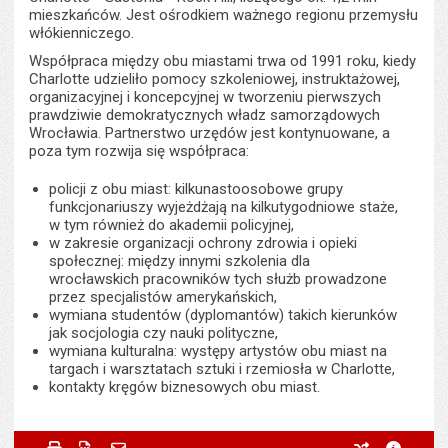
mieszkańców. Jest ośrodkiem ważnego regionu przemysłu
włókienniczego.
Współpraca między obu miastami trwa od 1991 roku, kiedy
Charlotte udzieliło pomocy szkoleniowej, instruktażowej,
organizacyjnej i koncepcyjnej w tworzeniu pierwszych
prawdziwie demokratycznych władz samorządowych
Wrocławia. Partnerstwo urzędów jest kontynuowane, a
poza tym rozwija się współpraca:
policji z obu miast: kilkunastoosobowe grupy
funkcjonariuszy wyjeżdżają na kilkutygodniowe staże,
w tym również do akademii policyjnej,
w zakresie organizacji ochrony zdrowia i opieki
społecznej: między innymi szkolenia dla
wrocławskich pracowników tych służb prowadzone
przez specjalistów amerykańskich,
wymiana studentów (dyplomantów) takich kierunków
jak socjologia czy nauki polityczne,
wymiana kulturalna: występy artystów obu miast na
targach i warsztatach sztuki i rzemiosła w Charlotte,
kontakty kręgów biznesowych obu miast.
Metryczka
Powiadom znajomego