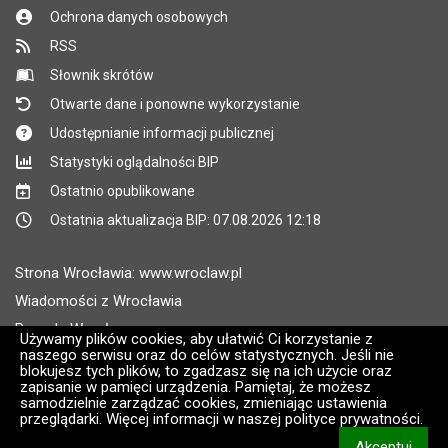
Ochrona danych osobowych
RSS
Słownik skrótów
Otwarte dane i ponowne wykorzystanie
Udostępnianie informacji publicznej
Statystyki oglądalności BIP
Ostatnio opublikowane
Ostatnia aktualizacja BIP: 07.08.2026 12:18
Strona Wrocławia: www.wroclaw.pl
Wiadomości z Wrocławia
Pogoda Wrocław
Używamy plików cookies, aby ułatwić Ci korzystanie z
naszego serwisu oraz do celów statystycznych. Jeśli nie
Rozkłady jazdy MPK Wrocław
blokujesz tych plików, to zgadzasz się na ich użycie oraz
Administratorem wroclaw.pl jest: ARAW
zapisanie w pamięci urządzenia. Pamiętaj, że możesz
samodzielnie zarządzać cookies, zmieniając ustawienia
przeglądarki. Więcej informacji w naszej polityce prywatności.
Wersja systemu: 2.8.30.09
Akceptuj