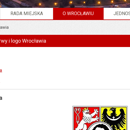
RADA MIEJSKA
O WROCŁAWIU
JEDNOS
ławia
rwy i logo Wrocławia
a
a
a