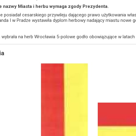
 nazwy Miasta i herbu wymaga zgody Prezydenta.
e posiadał cesarskiego przywileju dającego prawo użytkowania własn
nda I w Pradze wystawiła dyplom herbowy nadający miastu nowe godł
 wybrała na herb Wrocławia 5-polowe godło obowiązujące w latach
ia