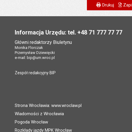
Metryczka
Powiadom znajome
Odpowiedzialny za 
Drukuj
Zapi
Data wytworzenia:
Stopka
Opublikował w BIP
Informacja Urzędu: tel. +48 71 777 77 77
Data opublikowani
Główni redaktorzy Biuletynu
Ostatnio zaktualiz
Monika Florczak
Przemysław Dziewięcki
Data ostatniej aktua
e-mail:
bip@um.wroc.pl
Liczba wyświetleń:
Zespół redakcyjny BIP
Strona Wrocławia: www.wroclaw.pl
Wiadomości z Wrocławia
Pogoda Wrocław
Rozkłady jazdy MPK Wrocław