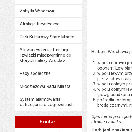
Zabytki Wrocławia
Atrakcje turystyczne
Park Kulturowy Stare Miasto
Stowarzyszenia, fundacje
Herbem Wrocławia jes
i związki międzygminne do
których należy Wrocław
w polu górnym po 
ogonem. Lew biał
Rady społeczne
w polu lewym orz
przez tułów i skr
w polu dolnym pra
Młodzieżowa Rada Miasta
w polu dolnym le
głowy, osadzona n
System alarmowania i
pośrodku czteropo
ostrzegania o zagrożeniach
brodą czarnymi, 
Opis herbu jest zgod
Kontakt
stronie rysunku.
Herb jest znakiem 