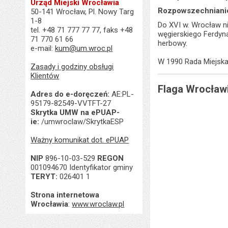
Urząd Miejski Wrocławia
Rozpowszechnianie
50-141 Wrocław, Pl. Nowy Targ
1-8
Do XVI w. Wrocław ni
tel. +48 71 777 77 77, faks +48
węgierskiego Ferdyna
71 770 61 66
herbowy.
e-mail:
kum@um.wroc.pl
W 1990 Rada Miejska
Zasady i godziny obsługi
Klientów
Flaga Wrocław
Adres do e-doręczeń:
AE:PL-
95179-82549-VVTFT-27
Skrytka UMW na ePUAP-
ie:
/umwroclaw/SkrytkaESP
Ważny komunikat dot. ePUAP
NIP
896-10-03-529
REGON
001094670 Identyfikator gminy
TERYT:
026401 1
Strona internetowa
Wrocławia
:
www.wroclaw.pl