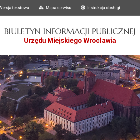
Przejdź do głównego
Przejdź do treści
Wersja tekstowa
Mapa serwisu
Instrukcja obsługi
menu
BIULETYN INFORMACJI PUBLICZNEJ
Urzędu Miejskiego Wrocławia