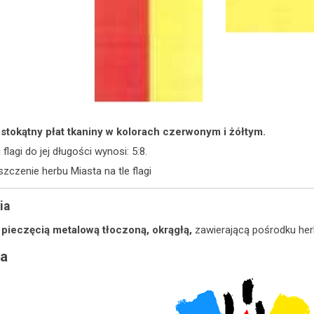
stokątny płat tkaniny w kolorach czerwonym i żółtym.
lagi do jej długości wynosi: 5:8.
zczenie herbu Miasta na tle flagi
ia
ę
pieczęcią metalową tłoczoną, okrągłą,
zawierającą pośrodku herb
ia