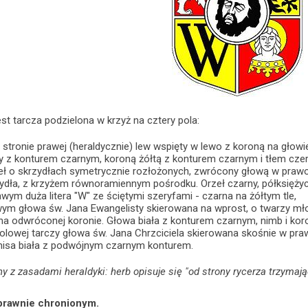
t tarcza podzielona w krzyż na cztery pola:
stronie prawej (heraldycznie) lew wspięty w lewo z koroną na głow
y z konturem czarnym, koroną żółtą z konturem czarnym i tłem cz
eł o skrzydłach symetrycznie rozłożonych, zwrócony głową w praw
zydła, z krzyżem równoramiennym pośrodku. Orzeł czarny, półksiężyc i 
wym duża litera "W" ze ściętymi szeryfami - czarna na żółtym tle,
wym głowa św. Jana Ewangelisty skierowana na wprost, o twarzy mło
a odwróconej koronie. Głowa biała z konturem czarnym, nimb i kor
lowej tarczy głowa św. Jana Chrzciciela skierowana skośnie w praw
misa biała z podwójnym czarnym konturem.
ny z zasadami heraldyki: herb opisuje się "od strony rycerza trzymają
prawnie chronionym.