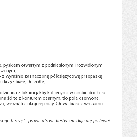
ie, pyskiem otwartym z podniesionym i rozwidlonym
erwonym,
o z wyraźnie zaznaczoną półksiężycową przepaską
krzyż białe, tło żółte,
dzieńca z lokami jakby kobiecymi, w nimbie dookoła
ona żółte z konturem czarnym, tło pola czerwone,
o, wewnątrz okrągłej misy. Głowa biała z włosami i
cego tarczę" - prawa strona herbu znajduje się po lewej