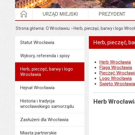
STRONA GŁÓWNA
URZĄD MIEJSKI
PREZYDENT
Strona główna
O Wrocławiu
Herb, pieczęć, barwy i logo Wroc
Herb, pieczęć, ba
Menu
Statut Wrocławia
O Wrocławiu
Wybory, referenda i spisy
Herb Wrocławia
Flaga Wrocławia
Herb, pieczęć, barwy i logo
Pieczęć Wrocławi
Wrocławia
Logo Wrocławia
Święto Wrocławi
Hejnał Wrocławia
Herb Wrocławi
Historia i tradycja
wrocławskiego samorządu
Zasłużeni dla Wrocławia
Miasta partnerskie