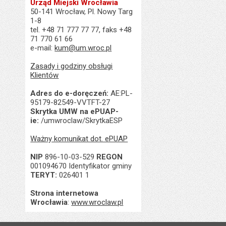
Urząd Miejski Wrocławia
50-141 Wrocław, Pl. Nowy Targ
1-8
tel. +48 71 777 77 77, faks +48
71 770 61 66
e-mail:
kum@um.wroc.pl
Zasady i godziny obsługi
Klientów
Adres do e-doręczeń:
AE:PL-
95179-82549-VVTFT-27
Skrytka UMW na ePUAP-
ie:
/umwroclaw/SkrytkaESP
Ważny komunikat dot. ePUAP
NIP
896-10-03-529
REGON
001094670 Identyfikator gminy
TERYT:
026401 1
Strona internetowa
Wrocławia
:
www.wroclaw.pl