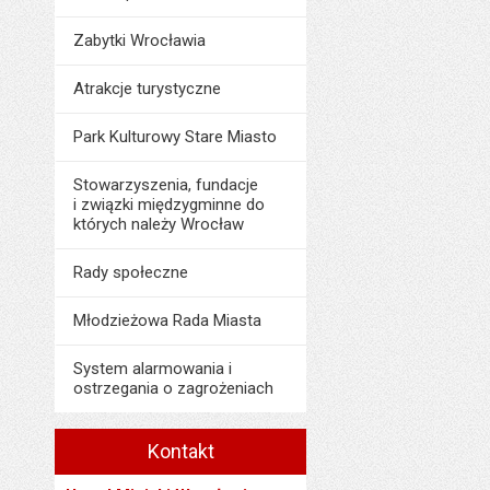
Liczba pobrań:
Ostatnio zaktualiz
Zabytki Wrocławia
Data ostatniej aktua
Liczba wyświetleń:
Atrakcje turystyczne
Park Kulturowy Stare Miasto
Stowarzyszenia, fundacje
i związki międzygminne do
których należy Wrocław
Rady społeczne
Młodzieżowa Rada Miasta
System alarmowania i
ostrzegania o zagrożeniach
Kontakt