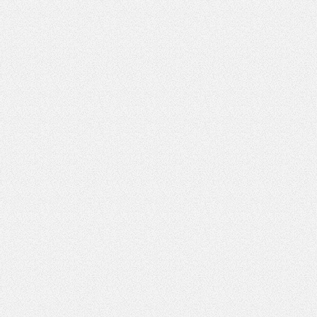
115297
Pytanie antyspamowe
Podaj słownie
ował:
Monika Florczak
Pole wymagane
wynik działania: 16 minus 9
lizacji:
25.08.2014 07:27
1996
*
Pole wymagane