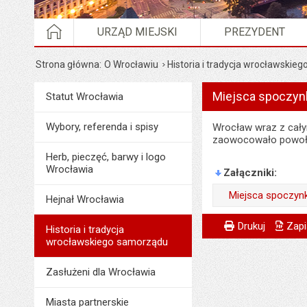
STRONA GŁÓWNA
URZĄD MIEJSKI
PREZYDENT
Strona główna
O Wrocławiu
Historia i tradycja wrocławskie
Miejsca spoczyn
Menu
Statut Wrocławia
O Wrocławiu
Wybory, referenda i spisy
Wrocław wraz z całym
zaowocowało powołan
Herb, pieczęć, barwy i logo
Wrocławia
Załączniki
Miejsca spoczynk
Hejnał Wrocławia
Wytworzył:
Metryczka
Powiadom znajome
Odpowiedzialny za 
Drukuj
Zapi
Historia i tradycja
Data wytworzenia:
wrocławskiego samorządu
Data wytworzenia:
Opublikował w BIP
Opublikował w BIP
Zasłużeni dla Wrocławia
Data opublikowani
Data opublikowani
Miasta partnerskie