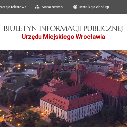
Przejdź do głównego
Przejdź do treści
Wersja tekstowa
Mapa serwisu
Instrukcja obsługi
menu
BIULETYN INFORMACJI PUBLICZNEJ
Urzędu Miejskiego Wrocławia