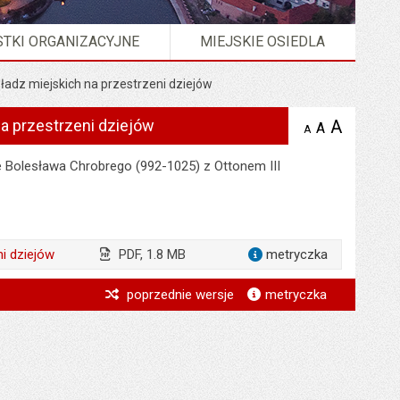
TKI ORGANIZACYJNE
MIEJSKIE OSIEDLA
adz miejskich na przestrzeni dziejów
a przestrzeni dziejów
A
powię
A
domyślna
A
zmniejsz
tekst na
wielkość
tekst 
stronie
tekstu na
e Bolesława Chrobrego (992-1025) z Ottonem III
stron
stronie
i dziejów
PDF, 1.8 MB
metryczka
dla załąc
*
iarz
poprzednie wersje
metryczka
*
*
*