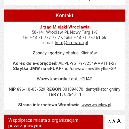
Kontakt
Urząd Miejski Wrocławia
50-141 Wrocław, Pl. Nowy Targ 1-8
tel. +48 71 777 77 77, faks +48 71 770 61 66
e-mail:
kum@um.wroc.pl
Zasady i godziny obsługi Klientów
Adres do e-doręczeń:
AE:PL-95179-82549-VVTFT-27
Skrytka UMW na ePUAP-ie:
/umwroclaw/SkrytkaESP
Ważny komunikat dot. ePUAP
NIP
896-10-03-529
REGON
001094670 Identyfikator gminy
TERYT:
026401 1
Strona internetowa Wrocławia
:
www.wroclaw.pl
Współpraca miasta z organizacjami
A
po
A
domyś
A
zmniejsz
pozarządowymi
tekst na
wielk
te