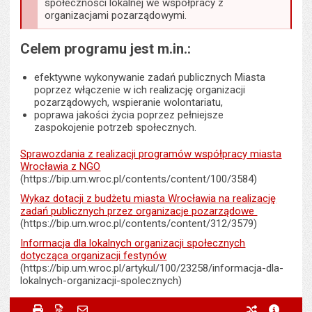
społeczności lokalnej we współpracy z
organizacjami pozarządowymi.
Celem programu jest m.in.:
efektywne wykonywanie zadań publicznych Miasta
poprzez włączenie w ich realizację organizacji
pozarządowych, wspieranie wolontariatu,
poprawa jakości życia poprzez pełniejsze
zaspokojenie potrzeb społecznych.
Sprawozdania z realizacji programów współpracy miasta
Wrocławia z NGO
(https://bip.um.wroc.pl/contents/content/100/3584)
Wykaz dotacji z budżetu miasta Wrocławia na realizację
zadań publicznych przez organizacje pozarządowe
(https://bip.um.wroc.pl/contents/content/312/3579)
Informacja dla lokalnych organizacji społecznych
dotycząca organizacji festynów
(https://bip.um.wroc.pl/artykul/100/23258/informacja-dla-
lokalnych-organizacji-spolecznych)
Metryczka
Powiadom znajomego
Odpowiedzialny za treść:
Beata Bernacka
Drukuj
Zapisz do PDF
Powiadom znajomego
poprzednie w
metryc