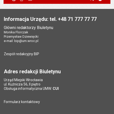
Powiadom znajomego
Pole wymagane
Twoje imię i nazwisko
*
Data wytworzenia:
27.12.2010
Stopka
Opublikował w BIP:
Monika Florczak
Pole wymagane
Twój adres e-mail
*
Informacja Urzędu: tel. +48 71 777 77 77
Data opublikowania:
18.08.2014 07:22
Główni redaktorzy Biuletynu
Pole wymagane
Tytuł e-maila
*
Monika Florczak
Ostatnio zaktualizował:
Monika Florczak
Przemysław Dziewięcki
Data ostatniej aktualizacji:
10.02.2026 08:15
e-mail:
bip@um.wroc.pl
Pole wymagane
Adres e-mail znajomego
*
Liczba wyświetleń:
32163
Zespół redakcyjny BIP
Pytanie antyspamowe
Podaj słownie
Pole wymagane
wynik działania: 5 plus 7
*
Adres redakcji Biuletynu
Urząd Miejski Wrocławia
*
ul. Kuźnicza 56, II piętro
Pole wymagane
Obsługa informatyczna UMW:
CUI
Formularz kontaktowy