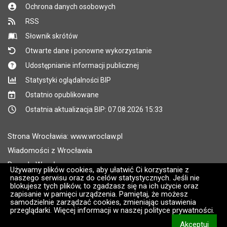
Ochrona danych osobowych
RSS
Słownik skrótów
Otwarte dane i ponowne wykorzystanie
Udostępnianie informacji publicznej
Statystyki oglądalności BIP
Ostatnio opublikowane
Ostatnia aktualizacja BIP: 07.08.2026 15:33
Strona Wrocławia: www.wroclaw.pl
Wiadomości z Wrocławia
Pogoda Wrocław
Używamy plików cookies, aby ułatwić Ci korzystanie z
naszego serwisu oraz do celów statystycznych. Jeśli nie
Rozkłady jazdy MPK Wrocław
blokujesz tych plików, to zgadzasz się na ich użycie oraz
Administratorem wroclaw.pl jest: ARAW
zapisanie w pamięci urządzenia. Pamiętaj, że możesz
samodzielnie zarządzać cookies, zmieniając ustawienia
przeglądarki. Więcej informacji w naszej polityce prywatności.
Wersja systemu: 2.8.30.09
Akceptuj