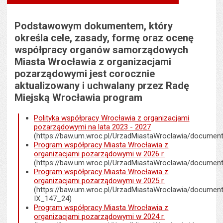
stronie
tekstu
s
stron
Podstawowym dokumentem, który
określa cele, zasady, formę oraz ocenę
współpracy organów samorządowych
Miasta Wrocławia z organizacjami
pozarządowymi jest corocznie
aktualizowany i uchwalany przez Radę
Miejską Wrocławia program
Polityka współpracy Wrocławia z organizacjami
pozarządowymi na lata 2023 - 2027
(https://baw.um.wroc.pl/UrzadMiastaWroclawia/documen
Program współpracy Miasta Wrocławia z
organizacjami pozarządowymi w 2026 r.
(https://baw.um.wroc.pl/UrzadMiastaWroclawia/documen
Program współpracy Miasta Wrocławia z
organizacjami pozarządowymi w 2025 r.
(https://baw.um.wroc.pl/UrzadMiastaWroclawia/documen
IX_147_24)
Program współpracy Miasta Wrocławia z
organizacjami pozarządowymi w 2024 r.