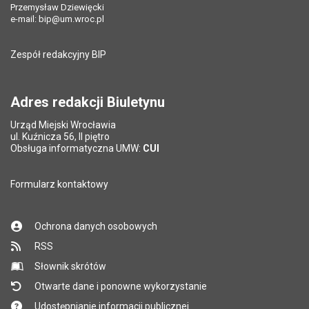
Przemysław Dziewięcki
Liczba wyświetleń:
49604
e-mail:
bip@um.wroc.pl
Pole wymagane
Adres e-mail znajomego
*
Zespół redakcyjny BIP
Pytanie antyspamowe
Podaj słownie
Pole wymagane
wynik działania: 11 minus 6
*
Adres redakcji Biuletynu
Urząd Miejski Wrocławia
*
ul. Kuźnicza 56, II piętro
Pole wymagane
Obsługa informatyczna UMW:
CUI
Formularz kontaktowy
Ochrona danych osobowych
RSS
Słownik skrótów
Otwarte dane i ponowne wykorzystanie
Udostępnianie informacji publicznej