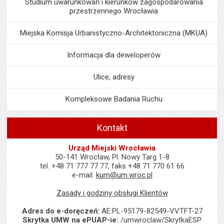
Studium uwarunkowań i kierunków zagospodarowania
przestrzennego Wrocławia
Miejska Komisja Urbanistyczno-Architektoniczna (MKUA)
Informacja dla deweloperów
Ulice, adresy
Kompleksowe Badania Ruchu
Kontakt
Urząd Miejski Wrocławia
50-141 Wrocław, Pl. Nowy Targ 1-8
tel. +48 71 777 77 77, faks +48 71 770 61 66
e-mail:
kum@um.wroc.pl
Zasady i godziny obsługi Klientów
Adres do e-doręczeń:
AE:PL-95179-82549-VVTFT-27
Skrytka UMW na ePUAP-ie:
/umwroclaw/SkrytkaESP