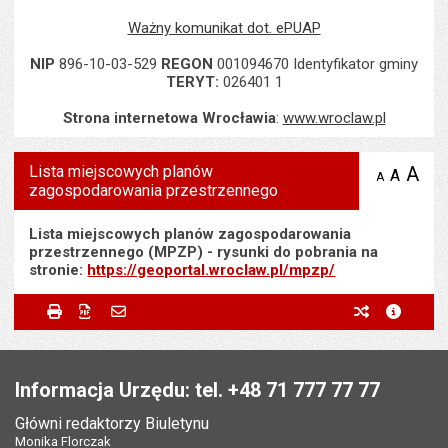
Ważny komunikat dot. ePUAP
NIP
896-10-03-529
REGON
001094670 Identyfikator gminy
TERYT:
026401 1
Strona internetowa Wrocławia
:
www.wroclaw.pl
Lista miejscowych planów
A
po
A
domyś
A
zmniejsz
zagospodarowania przestrzennego
tekst na
wielk
te
stronie
tekstu
s
stron
Lista miejscowych planów zagospodarowania
przestrzennego (MPZP) - rysunki do pobrania na
stronie:
https://geoportal.wroclaw.pl/mpzp/
Metryczka
Powiadom znajomego
Odpowiedzialny za treść:
Monika Florczak
Drukuj
Zapisz do PDF
Powiadom znajomego
poprzednie w
metryc
Powiadom znajomego
Pole wymagane
Twoje imię i nazwisko
*
Data wytworzenia:
06.03.2013
Stopka
Data opublikowania:
16.04.2013 13:19
Pole wymagane
Twój adres e-mail
*
Informacja Urzędu: tel. +48 71 777 77 77
Ostatnio zaktualizował:
Monika Florczak
Główni redaktorzy Biuletynu
Pole wymagane
Tytuł e-maila
*
Monika Florczak
Data ostatniej aktualizacji:
28.02.2023 13:28