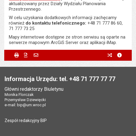
aktualizowany przez Działy Wydziału Planowania
Przestrzennego.
W celu uzyskania dodatkowych informacji zachęcamy
również
do kontaktu telefonicznego:
+48 71 777 86 60,
71 777 73 25
Mapy internetowe dostępne ze stron serwisu są oparte na
serwerze mapowym ArcGiS Server oraz aplikacji iMap.
Metryczka
Powiadom znajomego
Wytworzył:
Piotr Gomułkiewicz
Drukuj
Zapisz do PDF
Powiadom znajomego
poprzednie w
metryc
Powiadom znajomego
Pole wymagane
Twoje imię i nazwisko
*
Data wytworzenia:
26.04.2013
Stopka
Data opublikowania:
26.04.2013 16:58
Pole wymagane
Twój adres e-mail
*
Informacja Urzędu: tel. +48 71 777 77 77
Ostatnio zaktualizował:
Monika Florczak
Główni redaktorzy Biuletynu
Pole wymagane
Tytuł e-maila
*
Monika Florczak
Data ostatniej aktualizacji:
27.10.2025 13:31
Przemysław Dziewięcki
Liczba wyświetleń:
160096
e-mail:
bip@um.wroc.pl
Pole wymagane
Adres e-mail znajomego
*
Zespół redakcyjny BIP
Pytanie antyspamowe
Podaj słownie
Pole wymagane
wynik działania: 5 plus 7
*