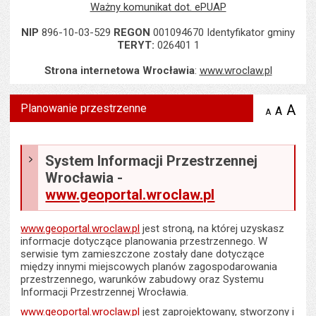
Ważny komunikat dot. ePUAP
NIP
896-10-03-529
REGON
001094670 Identyfikator gminy
TERYT:
026401 1
Strona internetowa Wrocławia
:
www.wroclaw.pl
Planowanie przestrzenne
A
po
A
domyś
A
zmniejsz
tekst na
wielk
te
stronie
tekstu
s
stron
System Informacji Przestrzennej
Wrocławia -
www.geoportal.wroclaw.pl
www.geoportal.wroclaw.pl
jest stroną, na której uzyskasz
informacje dotyczące planowania przestrzennego. W
serwisie tym zamieszczone zostały dane dotyczące
między innymi miejscowych planów zagospodarowania
przestrzennego, warunków zabudowy oraz Systemu
Informacji Przestrzennej Wrocławia.
www.geoportal.wroclaw.pl
jest zaprojektowany, stworzony i