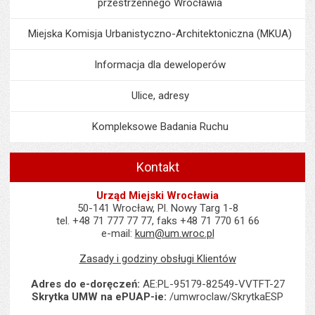
przestrzennego Wrocławia
Miejska Komisja Urbanistyczno-Architektoniczna (MKUA)
Informacja dla deweloperów
Ulice, adresy
Kompleksowe Badania Ruchu
Kontakt
Urząd Miejski Wrocławia
50-141 Wrocław, Pl. Nowy Targ 1-8
tel. +48 71 777 77 77, faks +48 71 770 61 66
e-mail:
kum@um.wroc.pl
Zasady i godziny obsługi Klientów
Adres do e-doręczeń:
AE:PL-95179-82549-VVTFT-27
Skrytka UMW na ePUAP-ie:
/umwroclaw/SkrytkaESP