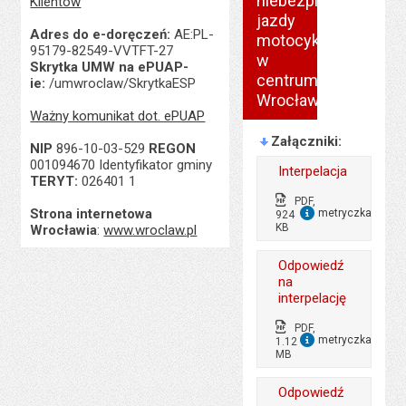
niebezpiecznej
Klientów
jazdy
Adres do e-doręczeń:
AE:PL-
motocyklistów
95179-82549-VVTFT-27
w
Skrytka UMW na ePUAP-
centrum
ie:
/umwroclaw/SkrytkaESP
Wrocławia
Ważny komunikat dot. ePUAP
Załączniki
NIP
896-10-03-529
REGON
001094670 Identyfikator gminy
Interpelacja
TERYT:
026401 1
PDF,
Strona internetowa
metryczka
924
dla 
KB
Wrocławia
:
www.wroclaw.pl
Wytworzył:
Igor
Odpowiedź
Wójci
na
Data
03.07
interpelację
wytworzenia:
Opublikował w
Justy
PDF,
BIP:
Gacz
metryczka
1.12
dla 
Data
03.07
MB
opublikowania:
13:57
Wytworzył:
Elżbie
Liczba pobrań:
21
Odpowiedź
Urban