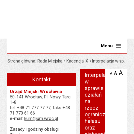
Menu
Strona główna
Rada Miejska
Kadencja IX
Interpelacja w sprawie działań na rzecz ograniczenia hałasu oraz niebezpiecznej jazdy motocyklistów w centrum Wrocławia
A
pow
A
domyśl
A
zmniejsz
Interpelacja
tekst na
wielko
Kontakt
tek
w
stronie
tekstu 
st
sprawie
stroni
Urząd Miejski Wrocławia
działań
50-141 Wrocław, Pl. Nowy Targ
na
1-8
rzecz
tel. +48 71 777 77 77, faks +48
71 770 61 66
ograniczenia
e-mail:
kum@um.wroc.pl
hałasu
oraz
Zasady i godziny obsługi