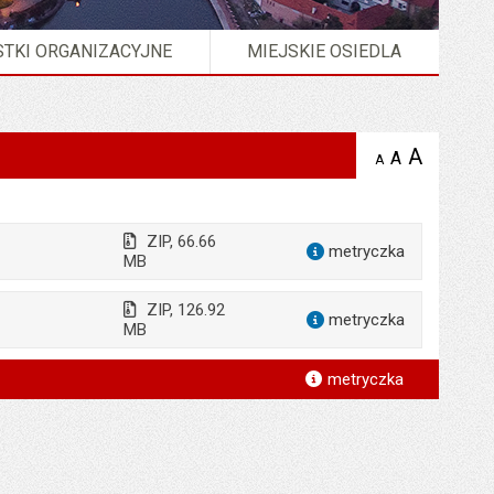
TKI ORGANIZACYJNE
MIEJSKIE OSIEDLA
A
powię
A
domyślna
A
zmniejsz
tekst na
wielkość
tekst 
stronie
tekstu na
stron
stronie
ZIP, 66.66
metryczka
dla załącz
MB
ZIP, 126.92
metryczka
dla załącz
MB
*
metryczka
*
*
*