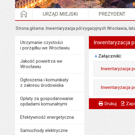
STRONA GŁÓWNA
URZĄD MIEJSKI
PREZYDENT
Strona główna
Inwentaryzacja pól irygacyjnych Wrocławia, la
Inwentaryzacja p
Menu
Utrzymanie czystości
Środowisko i ekologia
i porządku we Wrocławiu
Załączniki
Jakość powietrza we
Wrocławiu
Inwentaryzacja pó
Ogłoszenia i komunikaty
Odpowiedzialny za 
z zakresu środowiska
Inwentaryzacja p
Data wytworzenia:
Opłaty za gospodarowanie
Odpowiedzialny za 
Metryczka
Powiadom znajome
Opublikował w BIP
Odpowiedzialny za 
Drukuj
Zapi
opdadami komunalnymi
Data wytworzenia:
Data opublikowani
Data wytworzenia:
Efektywność energetyczna
Opublikował w BIP
Ostatnio zaktualiz
Opublikował w BIP
Data opublikowani
Samochody elektryczne
Data ostatniej aktua
Data opublikowani