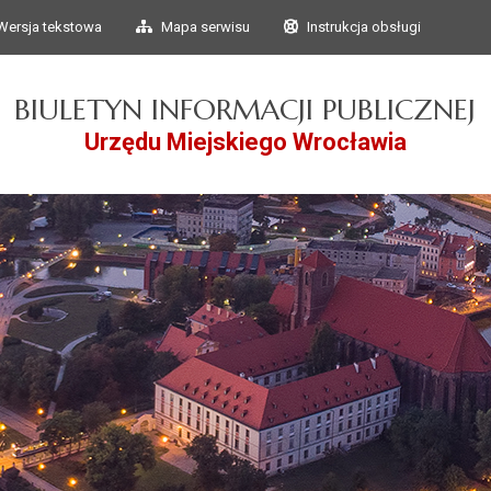
Przejdź do głównego
Przejdź do treści
Wersja tekstowa
Mapa serwisu
Instrukcja obsługi
menu
BIULETYN INFORMACJI PUBLICZNEJ
Urzędu Miejskiego Wrocławia