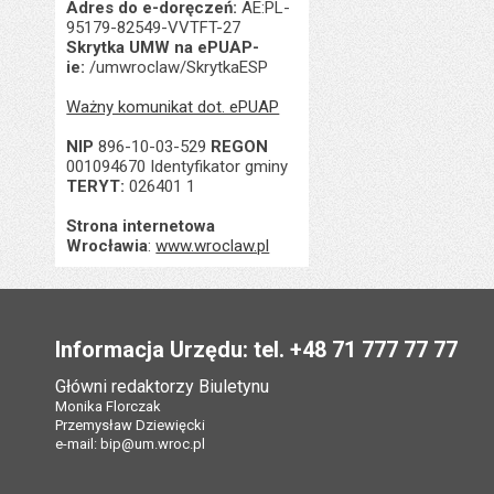
Adres do e-doręczeń:
AE:PL-
95179-82549-VVTFT-27
Skrytka UMW na ePUAP-
ie:
/umwroclaw/SkrytkaESP
Ważny komunikat dot. ePUAP
NIP
896-10-03-529
REGON
001094670 Identyfikator gminy
TERYT:
026401 1
Strona internetowa
Wrocławia
:
www.wroclaw.pl
Stopka
Informacja Urzędu: tel. +48 71 777 77 77
Główni redaktorzy Biuletynu
Monika Florczak
Przemysław Dziewięcki
e-mail:
bip@um.wroc.pl