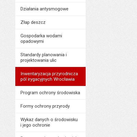
Ostatnio zaktualiz
Liczba pobrań:
Liczba wyświetleń:
Działania antysmogowe
Data ostatniej aktua
Złap deszcz
Liczba pobrań:
Gospodarka wodami
opadowymi
Standardy planowania i
projektowania ulic
Inwentaryzacja przyrodnicza
pól irygacyjnych Wrocławia
Program ochrony środowiska
Formy ochrony przyrody
Wykaz danych o środowisku
i jego ochronie