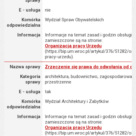
sprawy
E - usługa
nie
Komórka
Wydział Spraw Obywatelskich
odpowiedzialna
Informacja
Informacje na temat zasad i godzin obsługi K
zamieszczone są na stronie:
Organizacja pracy Urzędu
(https://bip.um.wroc.pl/artykul/376/51282/org
pracy-urzedu).
Nazwa sprawy : Zrzeczenie się prawa do odwołania od decyzji
Nazwa sprawy
Zrzeczenie się prawa do odwołania od de
Kategoria
architektura, budownictwo, zagospodarowani
sprawy
przestrzenne
E - usługa
tak
Komórka
Wydział Architektury i Zabytków
odpowiedzialna
Informacja
Informacje na temat zasad i godzin obsługi K
zamieszczone są na stronie:
Organizacja pracy Urzędu
(https://bip.um.wroc.pl/artykul/376/51282/org