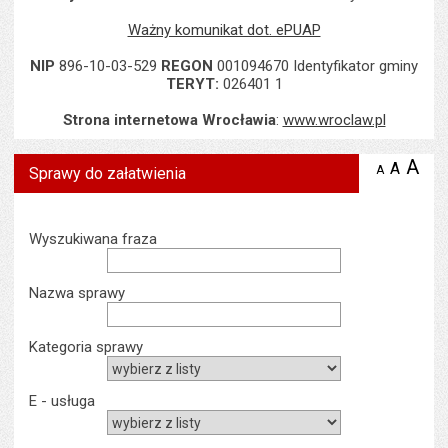
Ważny komunikat dot. ePUAP
NIP
896-10-03-529
REGON
001094670 Identyfikator gminy
TERYT:
026401 1
Strona internetowa Wrocławia
:
www.wroclaw.pl
A
po
A
domyś
A
zmniejsz
Sprawy do załatwienia
tekst na
wielk
te
stronie
tekstu
s
stron
Wyszukiwarka
Wyszukiwana fraza
Nazwa sprawy
Kategoria sprawy
E - usługa