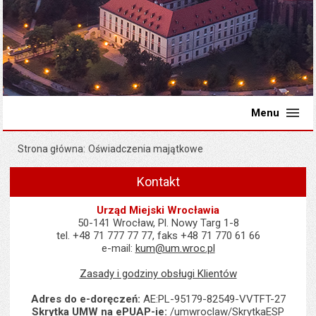
Menu
Strona główna
Oświadczenia majątkowe
Kontakt
Urząd Miejski Wrocławia
50-141 Wrocław, Pl. Nowy Targ 1-8
tel. +48 71 777 77 77, faks +48 71 770 61 66
e-mail:
kum@um.wroc.pl
Zasady i godziny obsługi Klientów
Adres do e-doręczeń:
AE:PL-95179-82549-VVTFT-27
Skrytka UMW na ePUAP-ie:
/umwroclaw/SkrytkaESP