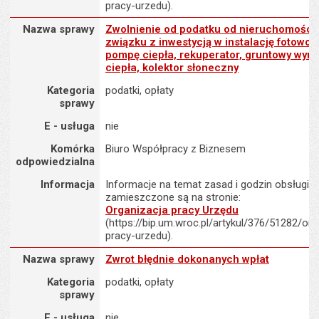
pracy-urzedu).
Nazwa sprawy : Zwolnienie od podatku od nieruchomości w związku
Nazwa sprawy
Zwolnienie od podatku od nieruchomości
związku z inwestycją w instalację fotowolt
pompę ciepła, rekuperator, gruntowy wym
ciepła, kolektor słoneczny
Kategoria
podatki, opłaty
sprawy
E - usługa
nie
Komórka
Biuro Współpracy z Biznesem
odpowiedzialna
Informacja
Informacje na temat zasad i godzin obsługi K
zamieszczone są na stronie:
Organizacja pracy Urzędu
(https://bip.um.wroc.pl/artykul/376/51282/org
pracy-urzedu).
Nazwa sprawy : Zwrot błędnie dokonanych wpłat
Nazwa sprawy
Zwrot błędnie dokonanych wpłat
Kategoria
podatki, opłaty
sprawy
E - usługa
nie