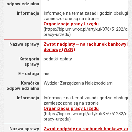
odpowiedzialna
Informacja
Informacje na temat zasad i godzin obsługi K
zamieszczone są na stronie:
Organizacja pracy Urzędu
(https://bip.um.wroc.pl/artykul/376/51282/org
pracy-urzedu).
Nazwa sprawy : Zwrot nadpłaty – na rachunek bankowy lub adr
Nazwa sprawy
Zwrot nadpłaty – na rachunek bankowy lu
domowy (WZN)
Kategoria
podatki, opłaty
sprawy
E - usługa
nie
Komórka
Wydział Zarządzania Należnościami
odpowiedzialna
Informacja
Informacje na temat zasad i godzin obsługi K
zamieszczone są na stronie:
Organizacja pracy Urzędu
(https://bip.um.wroc.pl/artykul/376/51282/org
pracy-urzedu).
Nazwa sprawy : Zwrot nadpłaty na rachunek bankowy, adres dom
Nazwa sprawy
Zwrot nadpłaty na rachunek bankowy, adr