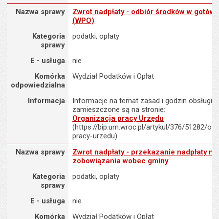
Nazwa sprawy : Zwrot nadpłaty - odbiór środków w gotówce (WP
Nazwa sprawy
Zwrot nadpłaty - odbiór środków w gotów
(WPO)
Kategoria
podatki, opłaty
sprawy
E - usługa
nie
Komórka
Wydział Podatków i Opłat
odpowiedzialna
Informacja
Informacje na temat zasad i godzin obsługi K
zamieszczone są na stronie:
Organizacja pracy Urzędu
(https://bip.um.wroc.pl/artykul/376/51282/org
pracy-urzedu).
Nazwa sprawy : Zwrot nadpłaty - przekazanie nadpłaty na inne 
Nazwa sprawy
Zwrot nadpłaty - przekazanie nadpłaty na
zobowiązania wobec gminy
Kategoria
podatki, opłaty
sprawy
E - usługa
nie
Komórka
Wydział Podatków i Opłat