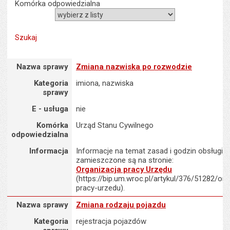
Komórka odpowiedzialna
Nazwa sprawy : Zmiana nazwiska po rozwodzie
Nazwa sprawy
Zmiana nazwiska po rozwodzie
Kategoria
imiona, nazwiska
sprawy
E - usługa
nie
Komórka
Urząd Stanu Cywilnego
odpowiedzialna
Informacja
Informacje na temat zasad i godzin obsługi K
zamieszczone są na stronie:
Organizacja pracy Urzędu
(https://bip.um.wroc.pl/artykul/376/51282/org
pracy-urzedu).
Nazwa sprawy : Zmiana rodzaju pojazdu
Nazwa sprawy
Zmiana rodzaju pojazdu
Kategoria
rejestracja pojazdów