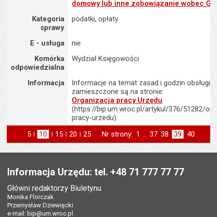
domowy lub inne zobowiązanie wobec Gm
Kategoria
podatki, opłaty
sprawy
E - usługa
nie
Komórka
Wydział Księgowości
odpowiedzialna
Informacja
Informacje na temat zasad i godzin obsługi K
zamieszczone są na stronie:
Organizacja pracy Urzędu
(https://bip.um.wroc.pl/artykul/376/51282/org
pracy-urzedu).
5
elementów na stronie
10
elementów
15
elementów
20
elementów
25
elementów
Nr strony:
Strona
1
..
Strona
37
Strona
38
Strona
39
Strona
40
na stronie
na stronie
na stronie
na stronie
strona
st
poprzednia
następna
Stopka
Informacja Urzędu: tel. +48 71 777 77 77
Główni redaktorzy Biuletynu
Monika Florczak
Przemysław Dziewięcki
e-mail:
bip@um.wroc.pl