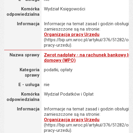
Komórka
Wydział Księgowości
odpowiedzialna
Informacja
Informacje na temat zasad i godzin obsługi K
zamieszczone są na stronie:
Organizacja pracy Urzędu
(https://bip.um.wroc.pl/artykul/376/51282/org
pracy-urzedu).
Nazwa sprawy : Zwrot nadpłaty - na rachunek bankowy lub adre
Nazwa sprawy
Zwrot nadpłaty - na rachunek bankowy lu
domowy (WPO)
Kategoria
podatki, opłaty
sprawy
E - usługa
nie
Komórka
Wydział Podatków i Opłat
odpowiedzialna
Informacja
Informacje na temat zasad i godzin obsługi K
zamieszczone są na stronie:
Organizacja pracy Urzędu
(https://bip.um.wroc.pl/artykul/376/51282/org
pracy-urzedu).