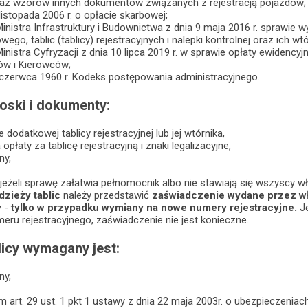
oraz wzorów innych dokumentów związanych z rejestracją pojazdów;
listopada 2006 r. o opłacie skarbowej;
nistra Infrastruktury i Budownictwa z dnia 9 maja 2016 r. sprawie 
go, tablic (tablicy) rejestracyjnych i nalepki kontrolnej oraz ich wt
nistra Cyfryzacji z dnia 10 lipca 2019 r. w sprawie opłaty ewidency
ów i Kierowców;
 czerwca 1960 r. Kodeks postępowania administracyjnego.
ski i dokumenty:
dodatkowej tablicy rejestracyjnej lub jej wtórnika,
płaty za tablicę rejestracyjną i znaki legalizacyjne,
ny,
eżeli sprawę załatwia pełnomocnik albo nie stawiają się wszyscy wł
dzieży tablic
należy przedstawić
zaświadczenie wydane przez wł
y
-
tylko w przypadku wymiany na nowe numery rejestracyjne.
Je
ru rejestracyjnego, zaświadczenie nie jest konieczne.
licy wymagany jest:
ny,
m art. 29 ust. 1 pkt 1 ustawy z dnia 22 maja 2003r. o ubezpiecze