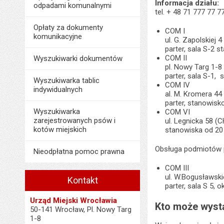
Informacja działu:
odpadami komunalnymi
tel. + 48 71 777 77 7
Opłaty za dokumenty
COM I
komunikacyjne
ul. G. Zapolskiej 4
parter, sala S-2 
COM II
Wyszukiwarki dokumentów
pl. Nowy Targ 1-8
parter, sala S-1,
Wyszukiwarka tablic
COM IV
indywidualnych
al. M. Kromera 44
parter, stanowisk
Wyszukiwarka
COM VI
zarejestrowanych psów i
ul. Legnicka 58 (
kotów miejskich
stanowiska od 20
Obsługa podmiotów
Nieodpłatna pomoc prawna
COM III
ul. W.Bogusławsk
Kontakt
parter, sala S 5, 
Urząd Miejski Wrocławia
Kto może wystą
50-141 Wrocław, Pl. Nowy Targ
1-8