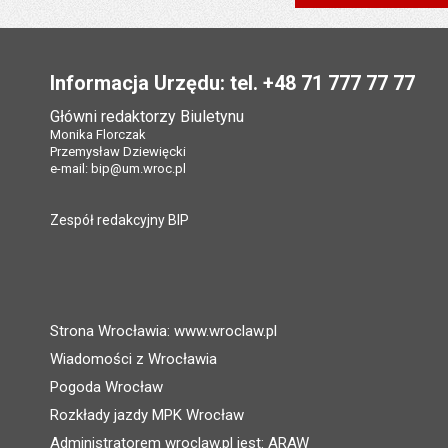
Liczba pobrań:
Opublikował w BIP
Data ostatniej aktua
Data wytworzenia:
Data wytworzenia:
Ostatnio zaktualiz
Data opublikowani
Stopka
Liczba pobrań:
Opublikował w BIP
Opublikował w BIP
Data ostatniej aktua
Liczba pobrań:
Data opublikowani
Informacja Urzędu: tel. +48 71 777 77 77
Data opublikowani
Liczba pobrań:
Ostatnio zaktualiz
Główni redaktorzy Biuletynu
Ostatnio zaktualiz
Monika Florczak
Data ostatniej aktua
Przemysław Dziewięcki
Data ostatniej aktua
e-mail:
bip@um.wroc.pl
Liczba pobrań:
Liczba wyświetleń:
Zespół redakcyjny BIP
Strona Wrocławia: www.wroclaw.pl
Wiadomości z Wrocławia
Pogoda Wrocław
Rozkłady jazdy MPK Wrocław
Administratorem wroclaw.pl jest: ARAW