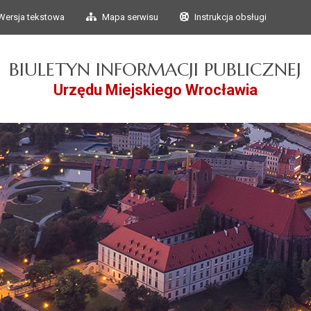
Przejdź do głównego
Przejdź do treści
Wersja tekstowa
Mapa serwisu
Instrukcja obsługi
menu
BIULETYN INFORMACJI PUBLICZNEJ
Urzędu Miejskiego Wrocławia