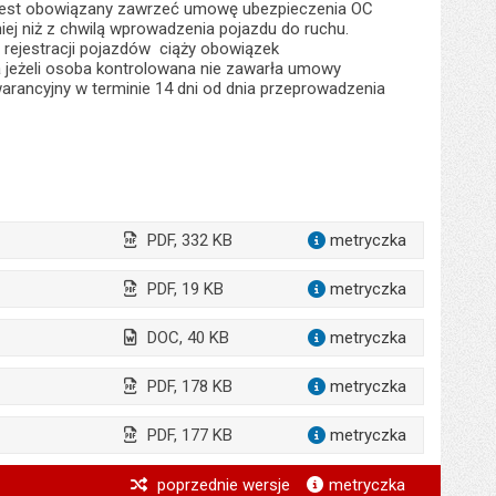
u jest obowiązany zawrzeć umowę ubezpieczenia OC
niej niż z chwilą wprowadzenia pojazdu do ruchu.
o rejestracji pojazdów ciąży obowiązek
 jeżeli osoba kontrolowana nie zawarła umowy
arancyjny w terminie 14 dni od dnia przeprowadzenia
PDF, 332 KB
metryczka
dla załąc
PDF, 19 KB
metryczka
dla załąc
DOC, 40 KB
metryczka
dla załąc
PDF, 178 KB
metryczka
dla załąc
PDF, 177 KB
metryczka
dla załąc
*
poprzednie wersje
metryczka