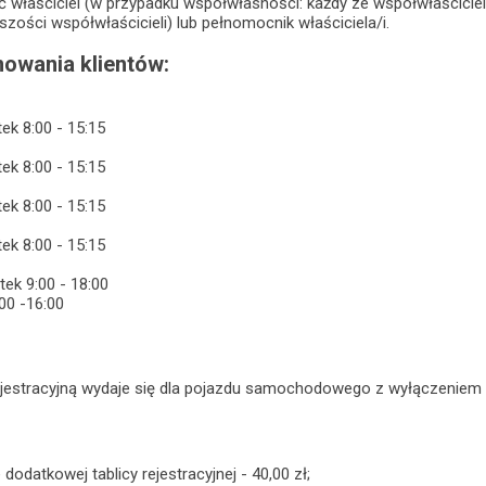
 właściciel (w przypadku współwłasności: każdy ze współwłaściciel
szości współwłaścicieli) lub pełnomocnik właściciela/i.
owania klientów:
tek 8:00 - 15:15
tek 8:00 - 15:15
tek 8:00 - 15:15
tek 8:00 - 15:15
tek 9:00 - 18:00
00 -16:00
ejestracyjną wydaje się dla pojazdu samochodowego z wyłączeniem
dodatkowej tablicy rejestracyjnej - 40,00 zł;