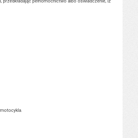
i, przedkładając pełnomocnictwo albo oświadczenie, iż
 motocykla.