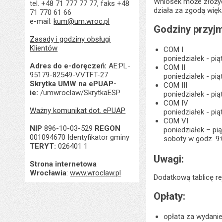
Wniosek może złożyć
tel. +48 71 777 77 77, faks +48
działa za zgodą więk
71 770 61 66
e-mail:
kum@um.wroc.pl
Godziny przyjm
Zasady i godziny obsługi
Klientów
COM I
poniedziałek - pią
Adres do e-doręczeń:
AE:PL-
COM II
95179-82549-VVTFT-27
poniedziałek - pią
Skrytka UMW na ePUAP-
COM III
ie:
/umwroclaw/SkrytkaESP
poniedziałek - pią
COM IV
Ważny komunikat dot. ePUAP
poniedziałek - pią
COM VI
NIP
896-10-03-529
REGON
poniedziałek – pią
001094670 Identyfikator gminy
soboty w godz. 9:
TERYT:
026401 1
Uwagi:
Strona internetowa
Wrocławia
:
www.wroclaw.pl
Dodatkową tablicę r
Opłaty:
opłata za wydanie 