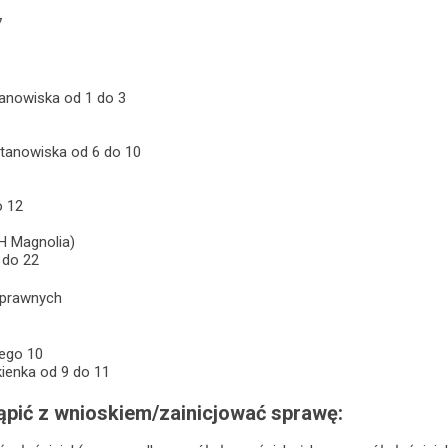
7
stanowiska od 1 do 3
 stanowiska od 6 do 10
o 12
CH Magnolia)
 do 22
 prawnych
iego 10
okienka od 9 do 11
pić z wnioskiem/zainicjować sprawę: