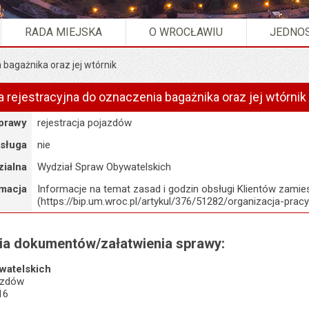
RADA MIEJSKA
O WROCŁAWIU
JEDNOS
 bagażnika oraz jej wtórnik
 rejestracyjna do oznaczenia bagażnika oraz jej wtórnik
sprawy
rejestracja pojazdów
usługa
nie
ialna
Wydział Spraw Obywatelskich
rmacja
Informacje na temat zasad i godzin obsługi Klientów zamie
(https://bip.um.wroc.pl/artykul/376/51282/organizacja-pracy
nia dokumentów/załatwienia sprawy:
watelskich
jazdów
16