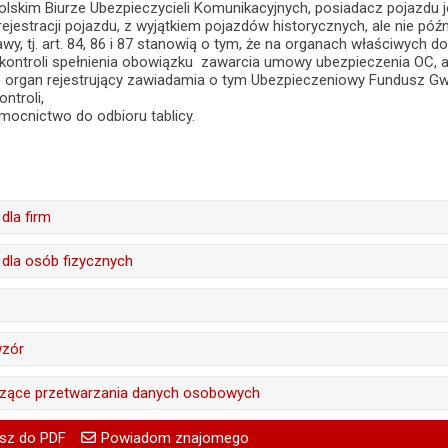
olskim Biurze Ubezpieczycieli Komunikacyjnych, posiadacz pojazd
 rejestracji pojazdu, z wyjątkiem pojazdów historycznych, ale nie póź
wy, tj. art. 84, 86 i 87 stanowią o tym, że na organach właściwych d
kontroli spełnienia obowiązku zawarcia umowy ubezpieczenia OC, a
to organ rejestrujący zawiadamia o tym Ubezpieczeniowy Fundusz Gw
ntroli,
mocnictwo do odbioru tablicy.
dla firm
treść:
Iwona Jasińska
dla osób fizycznych
07.03.2018
treść:
Iwona Jasińska
:
Monika Florczak
07.03.2018
treść:
Bożena Bronowicka
wzór
a:
09.03.2018 08:32
:
Monika Florczak
07.03.2018
ował:
Monika Florczak
Bożena Bronowicka
czące przetwarzania danych osobowych
a:
09.03.2018 08:32
:
Monika Florczak
lizacji:
17.06.2026 14:24
20.08.2020
ował:
treść:
Monika Florczak
Paweł Szarek
go
Powiadom znajomego
Pole wymagane
Twoje imię i nazwisko
treść:
Iwona Jasińska
a:
sz do PDF
Powiadom znajomego
09.03.2018 08:32