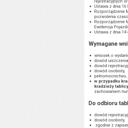
rejestracyjnych 
Ustawa z dnia 16 
Rozporządzenie Mi
pozwolenia czasowe
Rozporządzenie Mi
Ewidencja Pojazd
Ustawa z dnia 14
Wymagane wnio
wniosek o wydanie 
dowód uiszczenia o
dowód rejestracyj
dowód osobisty,
pełnomocnictwo, j
w przypadku kra
kradzieży tablic
zachowaniem nume
Do odbioru tab
dowód rejestracyj
dowód osobisty,
zgodnie z zapise