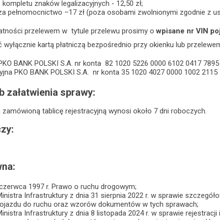
 kompletu znaków legalizacyjnych - 12,50 zł;
za pełnomocnictwo –17 zł (poza osobami zwolnionymi zgodnie z us
atności przelewem w tytule przelewu prosimy o
wpisane nr VIN po
 wyłącznie kartą płatniczą bezpośrednio przy okienku lub przelew
PKO BANK POLSKI S.A. nr konta 82 1020 5226 0000 6102 0417 7895
yjna PKO BANK POLSKI S.A. nr konta 35 1020 4027 0000 1002 2115
b załatwienia sprawy:
 zamówioną tablicę rejestracyjną wynosi około 7 dni roboczych.
zy:
na:
 czerwca 1997 r. Prawo o ruchu drogowym;
inistra Infrastruktury z dnia 31 sierpnia 2022 r. w sprawie szcze
ojazdu do ruchu oraz wzorów dokumentów w tych sprawach;
nistra Infrastruktury z dnia 8 listopada 2024 r. w sprawie rejestracj