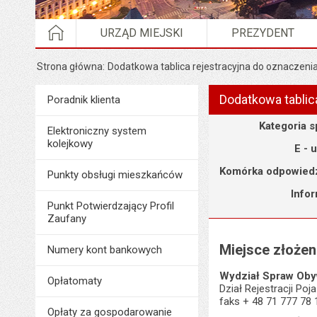
STRONA GŁÓWNA
URZĄD MIEJSKI
PREZYDENT
Strona główna
Dodatkowa tablica rejestracyjna do oznaczenia
Dodatkowa tablica
Menu
Poradnik klienta
Poradnik Klienta
Szczegóły
Kategoria 
Elektroniczny system
kolejkowy
E - 
Komórka odpowiedz
Punkty obsługi mieszkańców
Info
Punkt Potwierdzający Profil
Zaufany
Miejsce złoże
Numery kont bankowych
Wydział Spraw Oby
Opłatomaty
Dział Rejestracji Po
faks + 48 71 777 78 
Opłaty za gospodarowanie