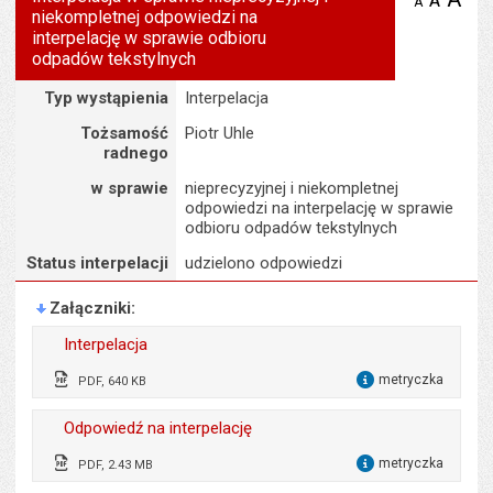
A
domyś
A
zmniejsz
niekompletnej odpowiedzi na
tekst na
wielk
te
stronie
interpelację w sprawie odbioru
tekstu
s
odpadów tekstylnych
stron
Szczegóły
Typ wystąpienia
Interpelacja
Tożsamość
Piotr Uhle
radnego
w sprawie
nieprecyzyjnej i niekompletnej
odpowiedzi na interpelację w sprawie
odbioru odpadów tekstylnych
Status interpelacji
udzielono odpowiedzi
Załączniki
Interpelacja
metryczka
PDF, 640 KB
dla 
Wytworzył:
Piotr Uhle
Odpowiedź na interpelację
Data wytworzenia:
01.09.2025
metryczka
PDF, 2.43 MB
dla 
Opublikował w BIP:
Justyna Gaczyńska