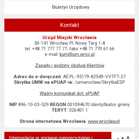
Biuletyn Urzędowy
Kontakt
Urząd Miejski Wrocławia
50-141 Wrocław, Pl. Nowy Targ 1-8
tel. +48 71 777 77 77, faks +48 71 770 61 66
e-mail:
kum@um.wroc.pl
Zasady i godziny obsługi Klientów
Adres do e-doręczeń:
AE:PL-95179-82549-VVTFT-27
Skrytka UMW na ePUAP-ie:
/umwroclaw/SkrytkaESP
Ważny komunikat dot. ePUAP
NIP
896-10-03-529
REGON
001094670 Identyfikator gminy
TERYT:
026401 1
Strona internetowa Wrocławia
:
www.wroclaw.pl
Interpelacja w sprawie nieprecyzyjnej i
A
po