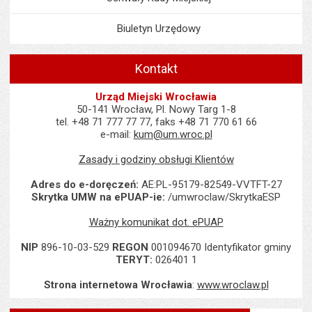
Biuletyn Urzędowy
Kontakt
Urząd Miejski Wrocławia
50-141 Wrocław, Pl. Nowy Targ 1-8
tel. +48 71 777 77 77, faks +48 71 770 61 66
e-mail:
kum@um.wroc.pl
Zasady i godziny obsługi Klientów
Adres do e-doręczeń:
AE:PL-95179-82549-VVTFT-27
Skrytka UMW na ePUAP-ie:
/umwroclaw/SkrytkaESP
Ważny komunikat dot. ePUAP
NIP
896-10-03-529
REGON
001094670 Identyfikator gminy
TERYT:
026401 1
Strona internetowa Wrocławia
:
www.wroclaw.pl