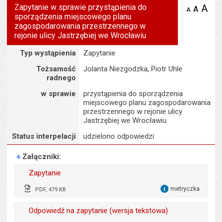
Zapytanie w sprawie przystąpienia do
A
po
A
domyś
A
zmniejsz
sporządzenia miejscowego planu
tekst na
wielk
te
stronie
zagospodarowania przestrzennego w
tekstu
s
rejonie ulicy Jastrzębiej we Wrocławiu
stron
Szczegóły
Typ wystąpienia
Zapytanie
Tożsamość
Jolanta Niezgodzka, Piotr Uhle
radnego
w sprawie
przystąpienia do sporządzenia
miejscowego planu zagospodarowania
przestrzennego w rejonie ulicy
Jastrzębiej we Wrocławiu
Status interpelacji
udzielono odpowiedzi
Załączniki
Zapytanie
metryczka
PDF, 479 KB
dla 
Wytworzył:
Jolanta Niezgodzka, Piotr
Odpowiedź na zapytanie (wersja tekstowa)
Uhle