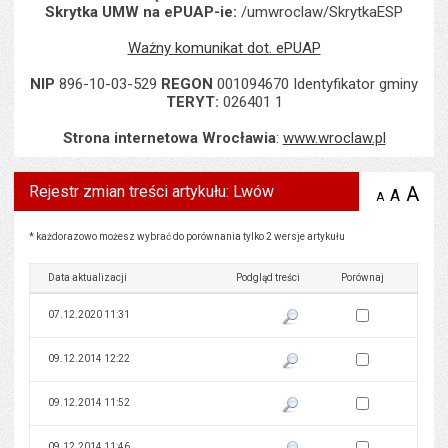
Skrytka UMW na ePUAP-ie:
/umwroclaw/SkrytkaESP
Ważny komunikat dot. ePUAP
NIP
896-10-03-529
REGON
001094670 Identyfikator gminy
TERYT:
026401 1
Strona internetowa Wrocławia
:
www.wroclaw.pl
Rejestr zmian treści artykułu: Lwów
A
po
A
domyś
A
zmniejsz
tekst na
wielk
te
stronie
tekstu
Rejestr zmian treści artykułu: Lwów
s
* każdorazowo możesz wybrać do porównania tylko 2 wersje artykułu
stron
Data aktualizacji
Podgląd treści
Porównaj
Zaznacz wersję do 
07.12.2020 11:31
Pokaż podgląd wersji z dnia 07
Zaznacz wersję do 
09.12.2014 12:22
Pokaż podgląd wersji z dnia 09
Zaznacz wersję do 
09.12.2014 11:52
Pokaż podgląd wersji z dnia 09
Zaznacz wersję do 
09.12.2014 11:46
Pokaż podgląd wersji z dnia 09