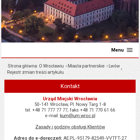
Menu
Strona główna
O Wrocławiu
Miasta partnerskie
Lwów
Rejestr zmian treści artykułu
Kontakt
Urząd Miejski Wrocławia
50-141 Wrocław, Pl. Nowy Targ 1-8
tel. +48 71 777 77 77, faks +48 71 770 61 66
e-mail:
kum@um.wroc.pl
Zasady i godziny obsługi Klientów
Adres do e-doręczeń:
AE:PL-95179-82549-VVTFT-27