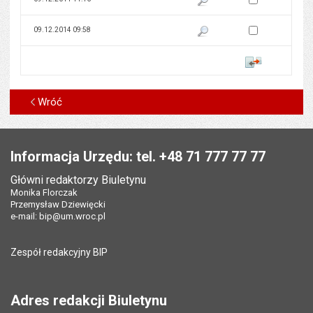
Zaznacz wersję do 
09.12.2014 09:58
Pokaż podgląd wersji z dnia 09
Porównaj
Wróć
Stopka
Informacja Urzędu: tel. +48 71 777 77 77
Główni redaktorzy Biuletynu
Monika Florczak
Przemysław Dziewięcki
e-mail:
bip@um.wroc.pl
Zespół redakcyjny BIP
Adres redakcji Biuletynu