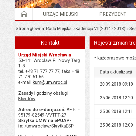
STRONA GŁÓWNA
URZĄD MIEJSKI
PREZYDENT
Strona główna
Rada Miejska
Kadencja VII (2014 - 2018)
Ses
Kontakt
Rejestr zmian tre
Urząd Miejski Wrocławia
Rejestr zmian treści 
* każdorazowo możes
50-141 Wrocław, Pl. Nowy Targ
1-8
tel. +48 71 777 77 77, faks +48
Data aktualizacji
71 770 61 66
e-mail:
kum@um.wroc.pl
20.09.2018 09:18
Zasady i godziny obsługi
25.06.2018 12:20
Klientów
Adres do e-doręczeń:
AE:PL-
25.06.2018 12:11
95179-82549-VVTFT-27
Skrytka UMW na ePUAP-
25.06.2018 12:09
ie:
/umwroclaw/SkrytkaESP