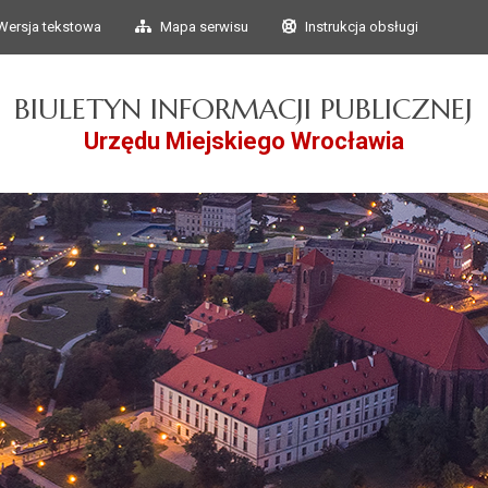
Przejdź do głównego
Przejdź do treści
Wersja tekstowa
Mapa serwisu
Instrukcja obsługi
menu
BIULETYN INFORMACJI PUBLICZNEJ
Urzędu Miejskiego Wrocławia