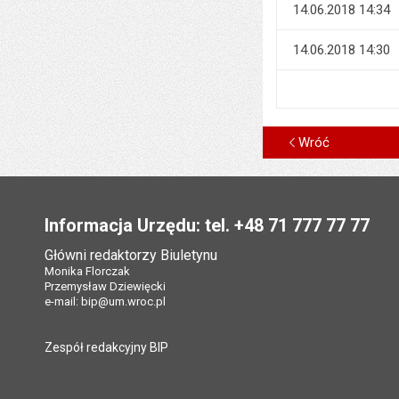
14.06.2018 14:34
14.06.2018 14:30
Wróć
Stopka
Informacja Urzędu: tel. +48 71 777 77 77
Główni redaktorzy Biuletynu
Monika Florczak
Przemysław Dziewięcki
e-mail:
bip@um.wroc.pl
Zespół redakcyjny BIP