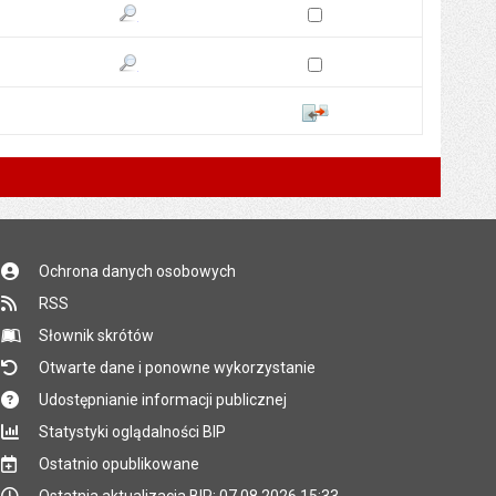
Zaznacz wersję do porówn
Pokaż podgląd wersji z dnia 14.06.2018 14:34
Zaznacz wersję do porówn
Pokaż podgląd wersji z dnia 14.06.2018 14:30
Porównaj
Ochrona danych osobowych
RSS
Słownik skrótów
Otwarte dane i ponowne wykorzystanie
Udostępnianie informacji publicznej
Statystyki oglądalności BIP
Ostatnio opublikowane