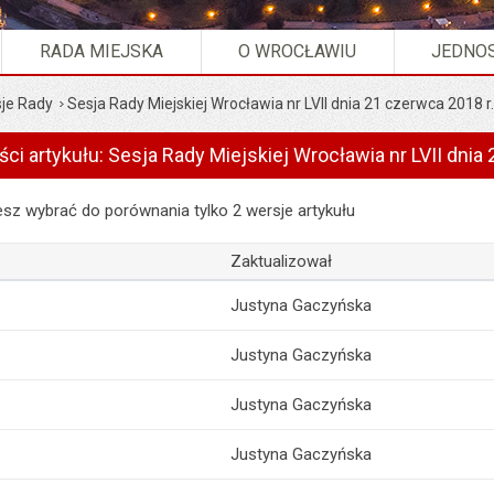
RADA MIEJSKA
O WROCŁAWIU
JEDNOS
je Rady
Sesja Rady Miejskiej Wrocławia nr LVII dnia 21 czerwca 2018 r.
ści artykułu: Sesja Rady Miejskiej Wrocławia nr LVII dnia
artykułu: Sesja Rady Miejskiej Wrocławia nr LVII dnia 21 czerwca 2018
z wybrać do porównania tylko 2 wersje artykułu
Zaktualizował
Justyna Gaczyńska
Justyna Gaczyńska
Justyna Gaczyńska
Justyna Gaczyńska