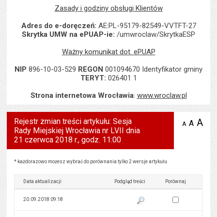
Zasady i godziny obsługi Klientów
Adres do e-doręczeń:
AE:PL-95179-82549-VVTFT-27
Skrytka UMW na ePUAP-ie:
/umwroclaw/SkrytkaESP
Ważny komunikat dot. ePUAP
NIP
896-10-03-529
REGON
001094670 Identyfikator gminy
TERYT:
026401 1
Strona internetowa Wrocławia
:
www.wroclaw.pl
Rejestr zmian treści artykułu: Sesja
A
po
A
domyś
A
zmniejsz
Rady Miejskiej Wrocławia nr LVII dnia
tekst na
wielk
te
stronie
21 czerwca 2018 r., godz. 11:00
tekstu
s
stron
Rejestr zmian treści artykułu: Sesja Rady Miejskiej Wrocławia nr LVII dnia 21 czerwca 2018 r
* każdorazowo możesz wybrać do porównania tylko 2 wersje artykułu
Data aktualizacji
Podgląd treści
Porównaj
Zaznacz wersję do 
20.09.2018 09:18
Pokaż podgląd wersji z dnia 20