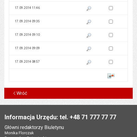
Zaznacz wersję do 
17.09.2014 11:46
Pokaż podgląd wersji z dnia 17
Zaznacz wersję do 
17.09.2014 09:35
Pokaż podgląd wersji z dnia 17
Zaznacz wersję do 
17.09.2014 09:10
Pokaż podgląd wersji z dnia 17
Zaznacz wersję do 
17.09.2014 09:09
Pokaż podgląd wersji z dnia 17
Zaznacz wersję do 
17.09.2014 08:57
Pokaż podgląd wersji z dnia 17
Porównaj
Wróć
Stopka
Informacja Urzędu: tel. +48 71 777 77 77
Główni redaktorzy Biuletynu
Monika Florczak