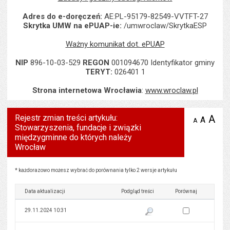
Adres do e-doręczeń:
AE:PL-95179-82549-VVTFT-27
Skrytka UMW na ePUAP-ie:
/umwroclaw/SkrytkaESP
Ważny komunikat dot. ePUAP
NIP
896-10-03-529
REGON
001094670 Identyfikator gminy
TERYT:
026401 1
Strona internetowa Wrocławia
:
www.wroclaw.pl
Rejestr zmian treści artykułu:
A
po
A
domyś
A
zmniejsz
Stowarzyszenia, fundacje i związki
tekst na
wielk
te
stronie
międzygminne do których należy
tekstu
s
Wrocław
stron
Rejestr zmian treści artykułu: Stowarzyszenia, fundacje i związki międzygminne do których
* każdorazowo możesz wybrać do porównania tylko 2 wersje artykułu
Data aktualizacji
Podgląd treści
Porównaj
Zaznacz wersję do 
29.11.2024 10:31
Pokaż podgląd wersji z dnia 29