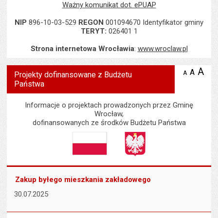
Ważny komunikat dot. ePUAP
NIP
896-10-03-529
REGON
001094670 Identyfikator gminy
TERYT:
026401 1
Strona internetowa Wrocławia
:
www.wroclaw.pl
Wyświetlono artykuł "Projekty dofinansowane z Budżetu Państwa"
A
po
A
domyś
A
zmniejsz
Projekty dofinansowane z Budżetu
tekst na
wielk
te
Państwa
stronie
tekstu
s
stron
Informacje o projektach prowadzonych przez Gminę
Wrocław,
dofinansowanych ze środków Budżetu Państwa
Zakup byłego mieszkania zakładowego
30.07.2025