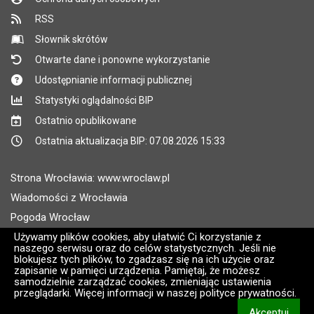
RSS
Słownik skrótów
Otwarte dane i ponowne wykorzystanie
Udostępnianie informacji publicznej
Statystyki oglądalności BIP
Ostatnio opublikowane
Ostatnia aktualizacja BIP: 07.08.2026 15:33
Strona Wrocławia: www.wroclaw.pl
Wiadomości z Wrocławia
Pogoda Wrocław
Rozkłady jazdy MPK Wrocław
Używamy plików cookies, aby ułatwić Ci korzystanie z
naszego serwisu oraz do celów statystycznych. Jeśli nie
Administratorem wroclaw.pl jest: ARAW
blokujesz tych plików, to zgadzasz się na ich użycie oraz
zapisanie w pamięci urządzenia. Pamiętaj, że możesz
samodzielnie zarządzać cookies, zmieniając ustawienia
Wersja systemu: 2.8.30.09
przeglądarki. Więcej informacji w naszej polityce prywatności.
CMS i hosting: Logonet Sp. z o.o. w Bydgoszczy [2]
Akceptuj