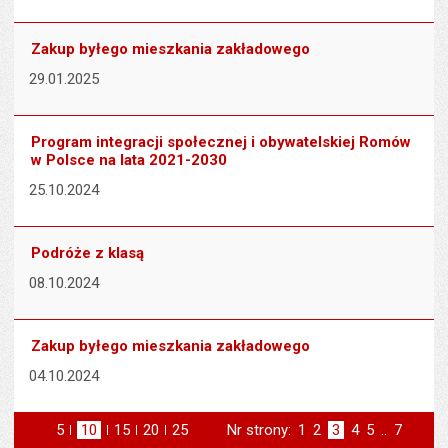
Zakup byłego mieszkania zakładowego
29.01.2025
Program integracji społecznej i obywatelskiej Romów
w Polsce na lata 2021-2030
25.10.2024
Podróże z klasą
08.10.2024
Zakup byłego mieszkania zakładowego
04.10.2024
5
elementów na stronie
10
elementów
15
elementów
20
elementów
25
elementów
Nr strony:
Strona
1
Strona
2
Strona
3
Strona
4
Strona
5
..
Strona
7