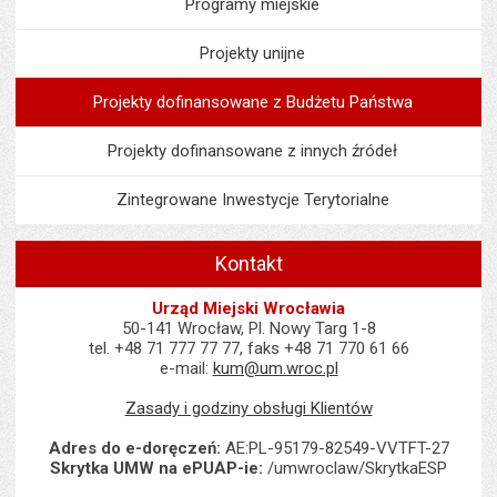
Programy miejskie
Projekty unijne
Projekty dofinansowane z Budżetu Państwa
Projekty dofinansowane z innych źródeł
Zintegrowane Inwestycje Terytorialne
Kontakt
Urząd Miejski Wrocławia
50-141 Wrocław, Pl. Nowy Targ 1-8
tel. +48 71 777 77 77, faks +48 71 770 61 66
e-mail:
kum@um.wroc.pl
Zasady i godziny obsługi Klientów
Adres do e-doręczeń:
AE:PL-95179-82549-VVTFT-27
Skrytka UMW na ePUAP-ie:
/umwroclaw/SkrytkaESP