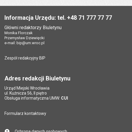
na stronie
na stronie
na stronie
na stronie
strona
st
poprzednia
następna
Stopka
Informacja Urzędu: tel. +48 71 777 77 77
Główni redaktorzy Biuletynu
Monika Florczak
Przemysław Dziewięcki
e-mail:
bip@um.wroc.pl
Zespół redakcyjny BIP
Adres redakcji Biuletynu
Urząd Miejski Wrocławia
ul. Kuźnicza 56, II piętro
Obsługa informatyczna UMW:
CUI
Formularz kontaktowy
Ochrona danych osobowych