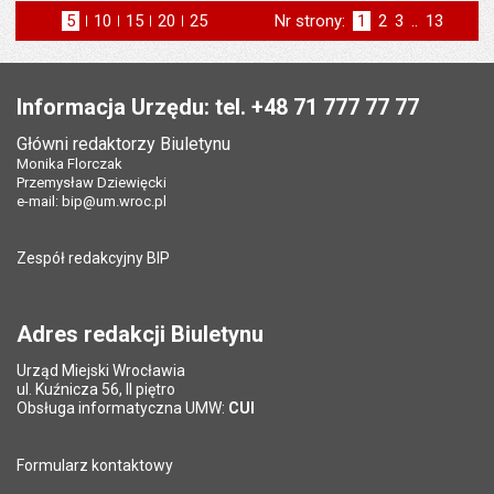
5
elementów na stronie
10
elementów
15
elementów
20
elementów
25
elementów
Nr strony:
Strona
1
Strona
2
Strona
3
..
Strona
13
na stronie
na stronie
na stronie
na stronie
st
następna
Stopka
Informacja Urzędu: tel. +48 71 777 77 77
Główni redaktorzy Biuletynu
Monika Florczak
Przemysław Dziewięcki
e-mail:
bip@um.wroc.pl
Zespół redakcyjny BIP
Adres redakcji Biuletynu
Urząd Miejski Wrocławia
ul. Kuźnicza 56, II piętro
Obsługa informatyczna UMW:
CUI
Formularz kontaktowy