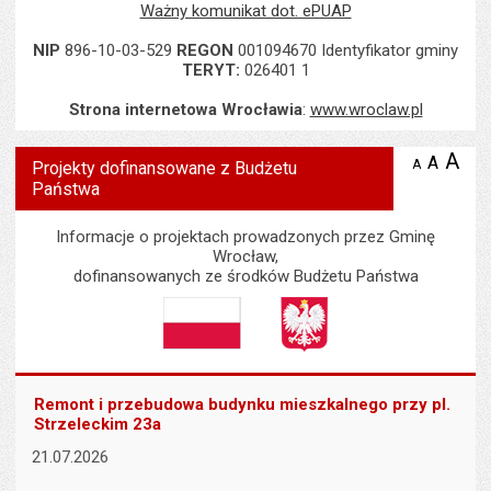
Ważny komunikat dot. ePUAP
NIP
896-10-03-529
REGON
001094670 Identyfikator gminy
TERYT:
026401 1
Strona internetowa Wrocławia
:
www.wroclaw.pl
Wyświetlono artykuł "Projekty dofinansowane z Budżetu Państwa"
A
po
A
domyś
A
zmniejsz
Projekty dofinansowane z Budżetu
tekst na
wielk
te
Państwa
stronie
tekstu
s
stron
Informacje o projektach prowadzonych przez Gminę
Wrocław,
dofinansowanych ze środków Budżetu Państwa
Remont i przebudowa budynku mieszkalnego przy pl.
Strzeleckim 23a
21.07.2026