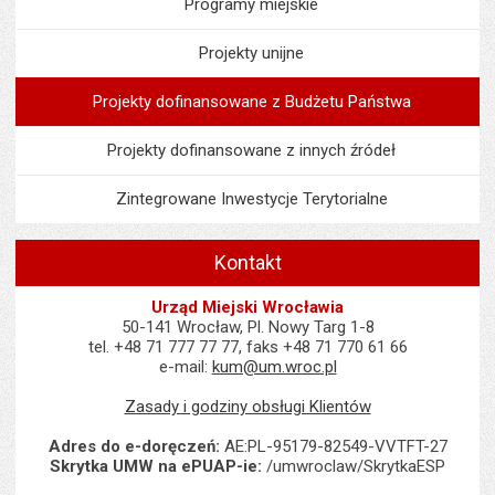
Programy miejskie
Projekty unijne
Projekty dofinansowane z Budżetu Państwa
Projekty dofinansowane z innych źródeł
Zintegrowane Inwestycje Terytorialne
Kontakt
Urząd Miejski Wrocławia
50-141 Wrocław, Pl. Nowy Targ 1-8
tel. +48 71 777 77 77, faks +48 71 770 61 66
e-mail:
kum@um.wroc.pl
Zasady i godziny obsługi Klientów
Adres do e-doręczeń:
AE:PL-95179-82549-VVTFT-27
Skrytka UMW na ePUAP-ie:
/umwroclaw/SkrytkaESP