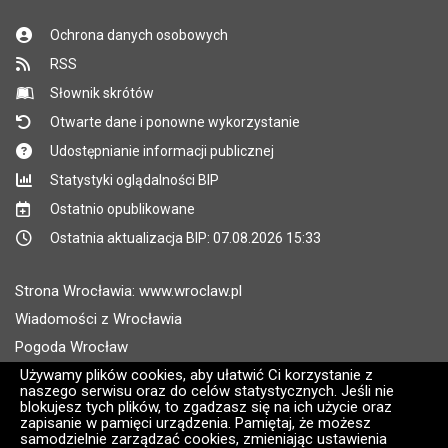
Ochrona danych osobowych
RSS
Słownik skrótów
Otwarte dane i ponowne wykorzystanie
Udostępnianie informacji publicznej
Statystyki oglądalności BIP
Ostatnio opublikowane
Ostatnia aktualizacja BIP: 07.08.2026 15:33
Strona Wrocławia: www.wroclaw.pl
Wiadomości z Wrocławia
Pogoda Wrocław
Rozkłady jazdy MPK Wrocław
Używamy plików cookies, aby ułatwić Ci korzystanie z
naszego serwisu oraz do celów statystycznych. Jeśli nie
Administratorem wroclaw.pl jest: ARAW
blokujesz tych plików, to zgadzasz się na ich użycie oraz
zapisanie w pamięci urządzenia. Pamiętaj, że możesz
samodzielnie zarządzać cookies, zmieniając ustawienia
Wersja systemu: 2.8.30.09