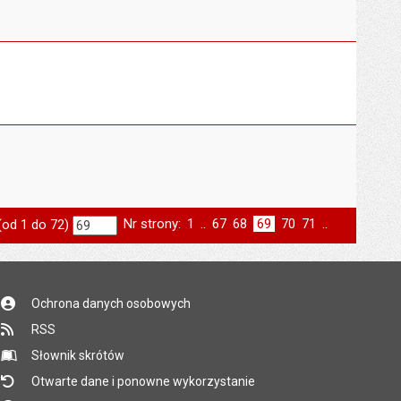
Nr strony:
Strona
1
..
Strona
67
Strona
68
Strona
69
Strona
70
Strona
71
..
(od 1 do 72)
a
st
następna
Ochrona danych osobowych
RSS
Słownik skrótów
Otwarte dane i ponowne wykorzystanie