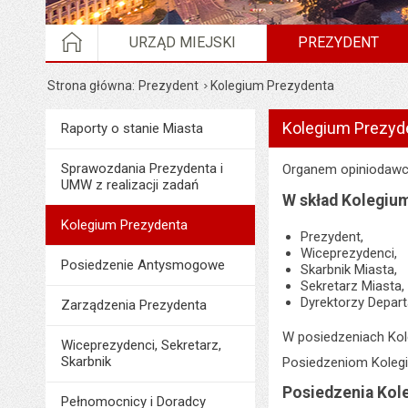
STRONA GŁÓWNA
URZĄD MIEJSKI
PREZYDENT
Strona główna
Prezydent
Kolegium Prezydenta
Wyświetlono artykuł "K
Kolegium Prezyd
Menu
Raporty o stanie Miasta
Prezydent
Sprawozdania Prezydenta i
Organem opiniodawcz
UMW z realizacji zadań
W skład Kolegiu
Kolegium Prezydenta
Prezydent,
Wiceprezydenci,
Posiedzenie Antysmogowe
Skarbnik Miasta,
Sekretarz Miasta,
Dyrektorzy Depar
Zarządzenia Prezydenta
W posiedzeniach Kol
Wiceprezydenci, Sekretarz,
Skarbnik
Posiedzeniom Kolegi
Posiedzenia Kol
Pełnomocnicy i Doradcy