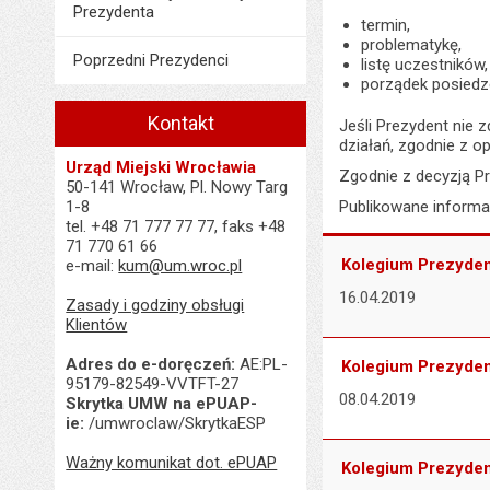
Prezydenta
termin,
problematykę,
Poprzedni Prezydenci
listę uczestników,
porządek posiedz
Kontakt
Jeśli Prezydent nie 
działań, zgodnie z op
Urząd Miejski Wrocławia
Zgodnie z decyzją Pr
50-141 Wrocław, Pl. Nowy Targ
1-8
Publikowane informac
tel. +48 71 777 77 77, faks +48
71 770 61 66
Kolegium Prezydent
e-mail:
kum@um.wroc.pl
16.04.2019
Zasady i godziny obsługi
Klientów
Adres do e-doręczeń:
AE:PL-
Kolegium Prezydent
95179-82549-VVTFT-27
08.04.2019
Skrytka UMW na ePUAP-
ie:
/umwroclaw/SkrytkaESP
Ważny komunikat dot. ePUAP
Kolegium Prezydent