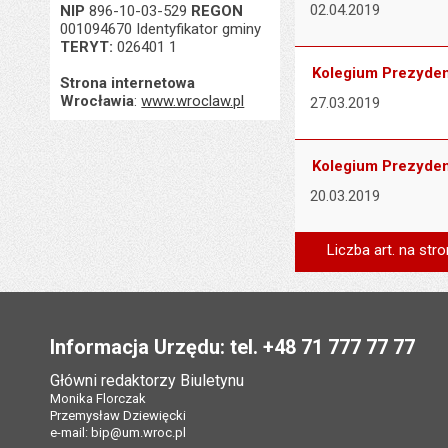
02.04.2019
NIP
896-10-03-529
REGON
001094670 Identyfikator gminy
TERYT:
026401 1
Kolegium Prezydent
Strona internetowa
Wrocławia
:
www.wroclaw.pl
27.03.2019
Kolegium Prezydent
20.03.2019
Liczba art. na stro
Stopka
Informacja Urzędu: tel. +48 71 777 77 77
Główni redaktorzy Biuletynu
Monika Florczak
Przemysław Dziewięcki
e-mail:
bip@um.wroc.pl