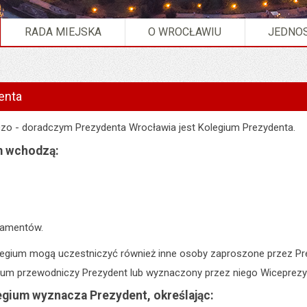
RADA MIEJSKA
O WROCŁAWIU
JEDNOS
olegium Prezydenta ".
enta
o - doradczym Prezydenta Wrocławia jest Kolegium Prezydenta.
m wchodzą:
tamentów.
egium mogą uczestniczyć również inne osoby zaproszone przez Pr
um przewodniczy Prezydent lub wyznaczony przez niego Wiceprezy
egium wyznacza Prezydent, określając: