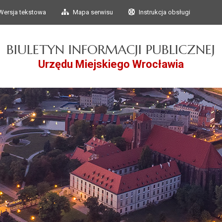
Przejdź do głównego
Przejdź do treści
Wersja tekstowa
Mapa serwisu
Instrukcja obsługi
menu
BIULETYN INFORMACJI PUBLICZNEJ
Urzędu Miejskiego Wrocławia