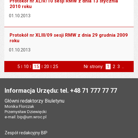
Protokół nr XLIV/10 sesji RMW z dnia 13 stycznia
2010 roku
01.10.2013
Protokół nr XLIII/09 sesji RMW z dnia 29 grudnia 2009
roku
01.10.2013
5
elementów na stronie
10
elementów
15
elementów
20
elementów
25
elementów
Nr strony:
Strona
1
Strona
2
Strona
3
..
na stronie
na stronie
na stronie
na stronie
st
następna
Stopka
Informacja Urzędu: tel. +48 71 777 77 77
Główni redaktorzy Biuletynu
Monika Florczak
Przemysław Dziewięcki
e-mail:
bip@um.wroc.pl
Zespół redakcyjny BIP