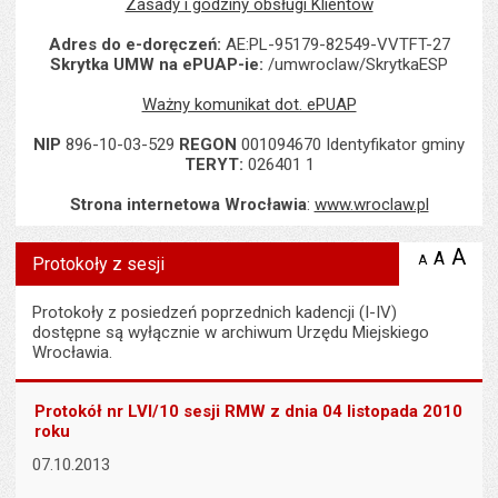
Zasady i godziny obsługi Klientów
Adres do e-doręczeń:
AE:PL-95179-82549-VVTFT-27
Skrytka UMW na ePUAP-ie:
/umwroclaw/SkrytkaESP
Ważny komunikat dot. ePUAP
NIP
896-10-03-529
REGON
001094670 Identyfikator gminy
TERYT:
026401 1
Strona internetowa Wrocławia
:
www.wroclaw.pl
Wyświetlono artykuł "Protokoły z sesji".
A
po
A
domyś
A
zmniejsz
Protokoły z sesji
tekst na
wielk
te
stronie
tekstu
s
Protokoły z posiedzeń poprzednich kadencji (I-IV)
stron
dostępne są wyłącznie w archiwum Urzędu Miejskiego
Wrocławia.
Protokół nr LVI/10 sesji RMW z dnia 04 listopada 2010
roku
07.10.2013