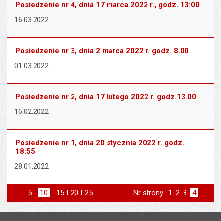
Posiedzenie nr 4, dnia 17 marca 2022 r., godz. 13:00
16.03.2022
Posiedzenie nr 3, dnia 2 marca 2022 r. godz. 8.00
01.03.2022
Posiedzenie nr 2, dnia 17 lutego 2022 r. godz.13.00
16.02.2022
Posiedzenie nr 1, dnia 20 stycznia 2022 r. godz.
18:55
28.01.2022
5
elementów na stronie
10
elementów
15
elementów
20
elementów
25
elementów
Nr strony:
Strona
1
Strona
2
Strona
3
Strona
4
na stronie
na stronie
na stronie
na stronie
strona
poprzednia
Stopka