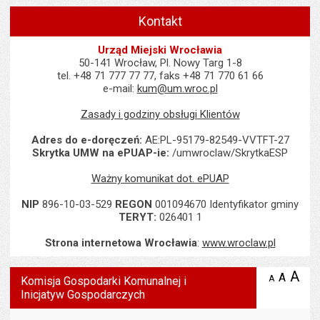
Kontakt
Urząd Miejski Wrocławia
50-141 Wrocław, Pl. Nowy Targ 1-8
tel. +48 71 777 77 77, faks +48 71 770 61 66
e-mail:
kum@um.wroc.pl
Zasady i godziny obsługi Klientów
Adres do e-doręczeń:
AE:PL-95179-82549-VVTFT-27
Skrytka UMW na ePUAP-ie:
/umwroclaw/SkrytkaESP
Ważny komunikat dot. ePUAP
NIP
896-10-03-529
REGON
001094670 Identyfikator gminy
TERYT:
026401 1
Strona internetowa Wrocławia
:
www.wroclaw.pl
Wyświetlono artykuł "Komisja Gospodarki Komunalnej i Inicjatyw 
A
po
A
domyś
A
zmniejsz
Komisja Gospodarki Komunalnej i
tekst na
wielk
te
Inicjatyw Gospodarczych
stronie
tekstu
s
stron