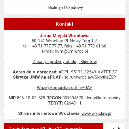
Biuletyn Urzędowy
Kontakt
Urząd Miejski Wrocławia
50-141 Wrocław, Pl. Nowy Targ 1-8
tel. +48 71 777 77 77, faks +48 71 770 61 66
e-mail:
kum@um.wroc.pl
Zasady i godziny obsługi Klientów
Adres do e-doręczeń:
AE:PL-95179-82549-VVTFT-27
Skrytka UMW na ePUAP-ie:
/umwroclaw/SkrytkaESP
Ważny komunikat dot. ePUAP
NIP
896-10-03-529
REGON
001094670 Identyfikator gminy
TERYT:
026401 1
Strona internetowa Wrocławia
:
www.wroclaw.pl
Posiedzenie nr 62, dnia 21 listopada