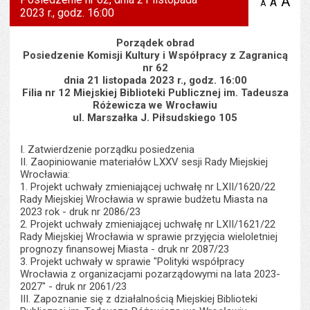
A
po
A
domyś
A
zmniejsz
2023 r., godz. 16:00
tekst na
wielk
te
stronie
tekstu
s
stron
Porządek obrad
Posiedzenie Komisji Kultury i Współpracy z Zagranicą
nr 62
dnia 21 listopada 2023 r., godz. 16:00
Filia nr 12 Miejskiej Biblioteki Publicznej im. Tadeusza
Różewicza we Wrocławiu
ul. Marszałka J. Piłsudskiego 105
I. Zatwierdzenie porządku posiedzenia
II. Zaopiniowanie materiałów LXXV sesji Rady Miejskiej
Wrocławia:
1. Projekt uchwały zmieniającej uchwałę nr LXII/1620/22
Rady Miejskiej Wrocławia w sprawie budżetu Miasta na
2023 rok - druk nr 2086/23
2. Projekt uchwały zmieniającej uchwałę nr LXII/1621/22
Rady Miejskiej Wrocławia w sprawie przyjęcia wieloletniej
prognozy finansowej Miasta - druk nr 2087/23
3. Projekt uchwały w sprawie "Polityki współpracy
Wrocławia z organizacjami pozarządowymi na lata 2023-
2027" - druk nr 2061/23
III. Zapoznanie się z działalnością Miejskiej Biblioteki