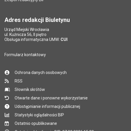
Pytanie antyspamowe
Podaj słownie
Pole wymagane
wynik działania: 11 minus 6
*
Adres redakcji Biuletynu
Urząd Miejski Wrocławia
*
ul. Kuźnicza 56, II piętro
Pole wymagane
Obsługa informatyczna UMW:
CUI
Formularz kontaktowy
Ochrona danych osobowych
RSS
Słownik skrótów
Otwarte dane i ponowne wykorzystanie
Udostępnianie informacji publicznej
Statystyki oglądalności BIP
Ostatnio opublikowane