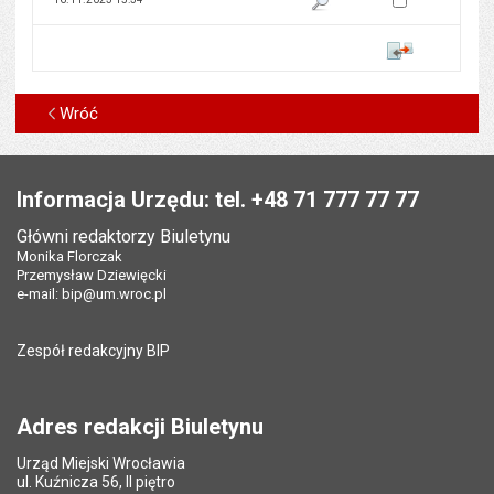
Porównaj
Wróć
Stopka
Informacja Urzędu: tel. +48 71 777 77 77
Główni redaktorzy Biuletynu
Monika Florczak
Przemysław Dziewięcki
e-mail:
bip@um.wroc.pl
Zespół redakcyjny BIP
Adres redakcji Biuletynu
Urząd Miejski Wrocławia
ul. Kuźnicza 56, II piętro