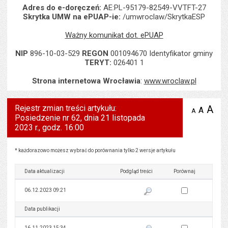
Adres do e-doręczeń:
AE:PL-95179-82549-VVTFT-27
Skrytka UMW na ePUAP-ie:
/umwroclaw/SkrytkaESP
Ważny komunikat dot. ePUAP
NIP
896-10-03-529
REGON
001094670 Identyfikator gminy
TERYT:
026401 1
Strona internetowa Wrocławia
:
www.wroclaw.pl
Rejestr zmian treści artykułu:
A
po
A
domyś
A
zmniejsz
Posiedzenie nr 62, dnia 21 listopada
tekst na
wielk
te
stronie
2023 r., godz. 16:00
tekstu
s
stron
Rejestr zmian treści artykułu: Posiedzenie nr 62, dnia 21 listopada 2023 r., godz. 16:00
* każdorazowo możesz wybrać do porównania tylko 2 wersje artykułu
Data aktualizacji
Podgląd treści
Porównaj
Zaznacz wersję do 
06.12.2023 09:21
Pokaż podgląd wersji z dnia 06
Data publikacji
Podgląd treści
Porównaj
Zaznacz wersję do 
16.11.2023 15:34
Pokaż podgląd wersji z dnia 16