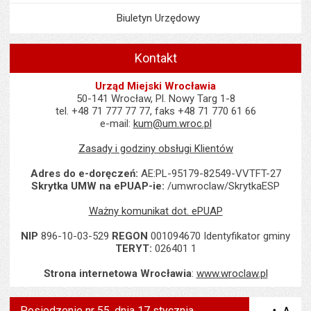
Biuletyn Urzędowy
Kontakt
Urząd Miejski Wrocławia
50-141 Wrocław, Pl. Nowy Targ 1-8
tel. +48 71 777 77 77, faks +48 71 770 61 66
e-mail:
kum@um.wroc.pl
Zasady i godziny obsługi Klientów
Adres do e-doręczeń:
AE:PL-95179-82549-VVTFT-27
Skrytka UMW na ePUAP-ie:
/umwroclaw/SkrytkaESP
Ważny komunikat dot. ePUAP
NIP
896-10-03-529
REGON
001094670 Identyfikator gminy
TERYT:
026401 1
Strona internetowa Wrocławia
:
www.wroclaw.pl
Posiedzenie nr 55, dnia 17 stycznia