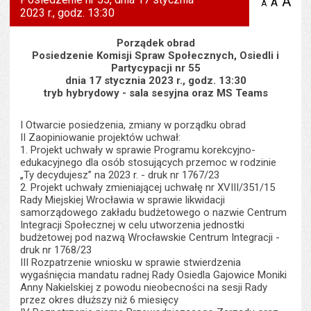
A
po
A
domyś
A
zmniejsz
2023 r., godz. 13:30
tekst na
wielk
te
stronie
tekstu
s
stron
Porządek obrad
Posiedzenie Komisji Spraw Społecznych, Osiedli i
Partycypacji nr 55
dnia 17 stycznia 2023 r., godz. 13:30
tryb hybrydowy - sala sesyjna oraz MS Teams
I Otwarcie posiedzenia, zmiany w porządku obrad
II Zaopiniowanie projektów uchwał:
1. Projekt uchwały w sprawie Programu korekcyjno-
edukacyjnego dla osób stosujących przemoc w rodzinie
„Ty decydujesz” na 2023 r. - druk nr 1767/23
2. Projekt uchwały zmieniającej uchwałę nr XVIII/351/15
Rady Miejskiej Wrocławia w sprawie likwidacji
samorządowego zakładu budżetowego o nazwie Centrum
Integracji Społecznej w celu utworzenia jednostki
budżetowej pod nazwą Wrocławskie Centrum Integracji -
druk nr 1768/23
III Rozpatrzenie wniosku w sprawie stwierdzenia
wygaśnięcia mandatu radnej Rady Osiedla Gajowice Moniki
Anny Nakielskiej z powodu nieobecności na sesji Rady
przez okres dłuższy niż 6 miesięcy