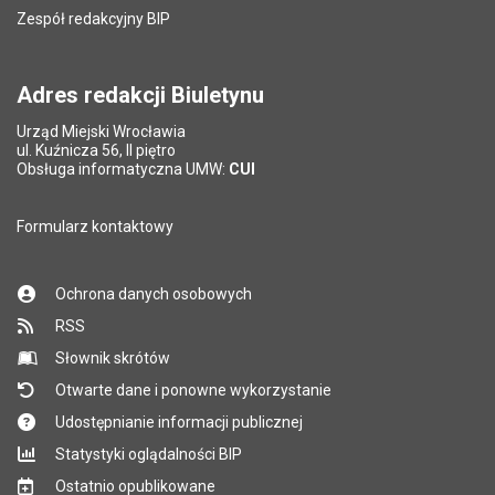
Zespół redakcyjny BIP
Pytanie antyspamowe
Podaj słownie
Pole wymagane
wynik działania: 5 plus 7
*
Adres redakcji Biuletynu
Urząd Miejski Wrocławia
*
ul. Kuźnicza 56, II piętro
Pole wymagane
Obsługa informatyczna UMW:
CUI
Formularz kontaktowy
Ochrona danych osobowych
RSS
Słownik skrótów
Otwarte dane i ponowne wykorzystanie
Udostępnianie informacji publicznej
Statystyki oglądalności BIP
Ostatnio opublikowane