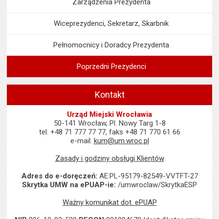
Zarządzenia Prezydenta
Wiceprezydenci, Sekretarz, Skarbnik
Pełnomocnicy i Doradcy Prezydenta
Poprzedni Prezydenci
Kontakt
Urząd Miejski Wrocławia
50-141 Wrocław, Pl. Nowy Targ 1-8
tel. +48 71 777 77 77, faks +48 71 770 61 66
e-mail:
kum@um.wroc.pl
Zasady i godziny obsługi Klientów
Adres do e-doręczeń:
AE:PL-95179-82549-VVTFT-27
Skrytka UMW na ePUAP-ie:
/umwroclaw/SkrytkaESP
Ważny komunikat dot. ePUAP